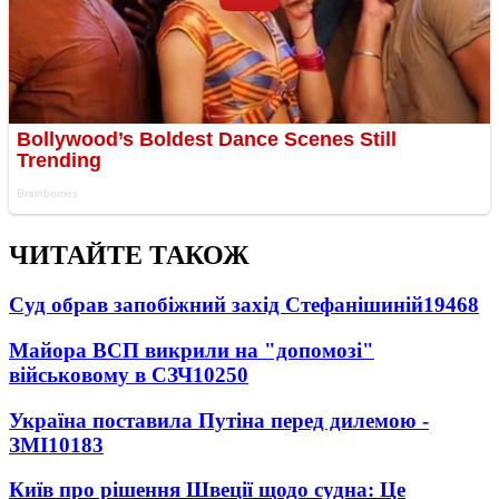
ЧИТАЙТЕ ТАКОЖ
Суд обрав запобіжний захід Стефанішиній
19468
Майора ВСП викрили на "допомозі"
військовому в СЗЧ
10250
Україна поставила Путіна перед дилемою -
ЗМІ
10183
Київ про рішення Швеції щодо судна: Це