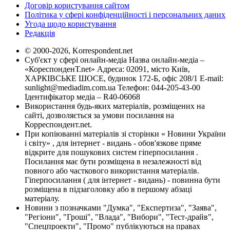
Договір користування сайтом
Політика у сфері конфіденційності і персональних даних
Угода щодо користування
Редакція
© 2000-2026, Korrespondent.net
Суб'єкт у сфері онлайн-медіа Назва онлайн-медіа –
«КореспонденТ.net» Адреса: 02091, місто Київ,
ХАРКІВСЬКЕ ШОСЕ, будинок 172-Б, офіс 208/1 E-mail:
sunlight@mediadim.com.ua
Телефон: 044-205-43-00
Ідентифікатор медіа – R40-06068
Використання будь-яких матеріалів, розміщених на
сайті, дозволяється за умови посилання на
Корреспондент.net.
При копіюванні матеріалів зі сторінки « Новини України
і світу» , для інтернет - видань - обов'язкове пряме
відкрите для пошукових систем гіперпосилання .
Посилання має бути розміщена в незалежності від
повного або часткового використання матеріалів.
Гіперпосилання ( для інтернет - видань) - повинна бути
розміщена в підзаголовку або в першому абзаці
матеріалу.
Новини з позначками "Думка", "Експертиза", "Заява",
"Регіони", "Гроші", "Влада", "Вибори", "Тест-драйв",
"Спецпроекти", "Промо" публікуються на правах