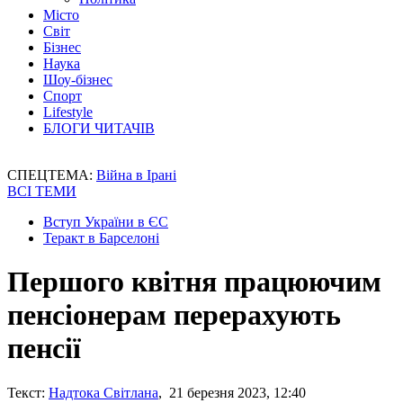
Місто
Світ
Бізнес
Наука
Шоу-бізнес
Спорт
Lifestyle
БЛОГИ ЧИТАЧІВ
СПЕЦТЕМА:
Війна в Ірані
ВСІ ТЕМИ
Вступ України в ЄС
Теракт в Барселоні
Першого квітня працюючим
пенсіонерам перерахують
пенсії
Текст:
Надтока Світлана
, 21 березня 2023, 12:40