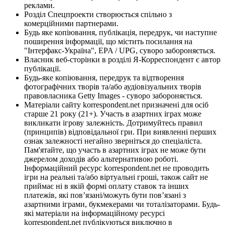
реклами.
Розділ Спецпроекти створюється спільно з
комерційними партнерами.
Будь яке копіювання, публікація, передрук, чи наступне
поширення інформації, що містить посилання на
"Інтерфакс-Україна", EPA / UPG, суворо забороняється.
Власник веб-сторінки в розділі Я-Корреспондент є автор
публікації.
Будь-яке копіювання, передрук та відтворення
фотографічних творів та/або аудіовізуальних творів
правовласника Getty Images - суворо забороняється.
Матеріали сайту korrespondent.net призначені для осіб
старше 21 року (21+). Участь в азартних іграх може
викликати ігрову залежність. Дотримуйтесь правил
(принципів) відповідальної гри. При виявленні перших
ознак залежності негайно зверніться до спеціаліста.
Пам'ятайте, що участь в азартних іграх не може бути
джерелом доходів або альтернативою роботі.
Інформаційний ресурс korrespondent.net не проводить
ігри на реальні та/або віртуальні гроші, також сайт не
приймає ні в якій формі оплату ставок та інших
платежів, які пов’язані/можуть бути пов’язані з
азартними іграми, букмекерами чи тоталізаторами. Будь-
які матеріали на інформаційному ресурсі
korrespondent.net публікуються виключно в