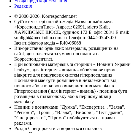
Угода щодо користування
Редакція
© 2000-2026, Korrespondent.net
Суб'єкт у сфері онлайн-медіа Назва онлайн-медіа –
«КореспонденТ.net» Адреса: 02091, місто Київ,
ХАРКІВСЬКЕ ШОСЕ, будинок 172-Б, офіс 208/1 E-mail:
sunlight@mediadim.com.ua
Телефон: 044-205-43-00
Ідентифікатор медіа – R40-06068
Використання будь-яких матеріалів, розміщених на
сайті, дозволяється за умови посилання на
Корреспондент.net.
При копіюванні матеріалів зі сторінки « Новини України
і світу» , для інтернет - видань - обов'язкове пряме
відкрите для пошукових систем гіперпосилання .
Посилання має бути розміщена в незалежності від
повного або часткового використання матеріалів.
Гіперпосилання ( для інтернет - видань) - повинна бути
розміщена в підзаголовку або в першому абзаці
матеріалу.
Новини з позначками "Думка", "Експертиза", "Заява",
"Регіони", "Гроші", "Влада", "Вибори", "Тест-драйв",
"Спецпроекти", "Промо" публікуються на правах
реклами.
Розділ Спецпроекти створюється спільно з