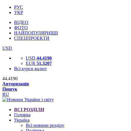
РУС
УКР
ВІДЕО
ФОТО
НАЙПОПУЛЯРНІШІ
СПЕЦПРОЕКТИ
USD
USD
44.4190
EUR
51.3207
Всі курси валют
44.4190
Авторизація
Пошук
RU
ВСІ РОЗДІЛИ
Головна
Україна
Всі новини розділу
Політика