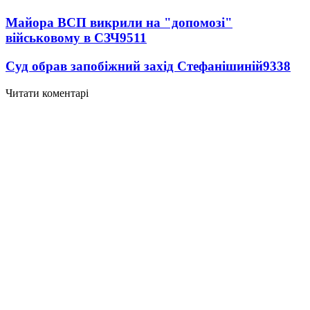
Майора ВСП викрили на "допомозі"
військовому в СЗЧ
9511
Суд обрав запобіжний захід Стефанішиній
9338
Читати коментарі