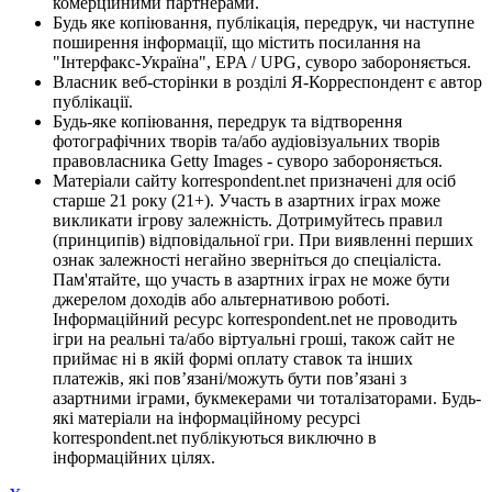
комерційними партнерами.
Будь яке копіювання, публікація, передрук, чи наступне
поширення інформації, що містить посилання на
"Інтерфакс-Україна", EPA / UPG, суворо забороняється.
Власник веб-сторінки в розділі Я-Корреспондент є автор
публікації.
Будь-яке копіювання, передрук та відтворення
фотографічних творів та/або аудіовізуальних творів
правовласника Getty Images - суворо забороняється.
Матеріали сайту korrespondent.net призначені для осіб
старше 21 року (21+). Участь в азартних іграх може
викликати ігрову залежність. Дотримуйтесь правил
(принципів) відповідальної гри. При виявленні перших
ознак залежності негайно зверніться до спеціаліста.
Пам'ятайте, що участь в азартних іграх не може бути
джерелом доходів або альтернативою роботі.
Інформаційний ресурс korrespondent.net не проводить
ігри на реальні та/або віртуальні гроші, також сайт не
приймає ні в якій формі оплату ставок та інших
платежів, які пов’язані/можуть бути пов’язані з
азартними іграми, букмекерами чи тоталізаторами. Будь-
які матеріали на інформаційному ресурсі
korrespondent.net публікуються виключно в
інформаційних цілях.