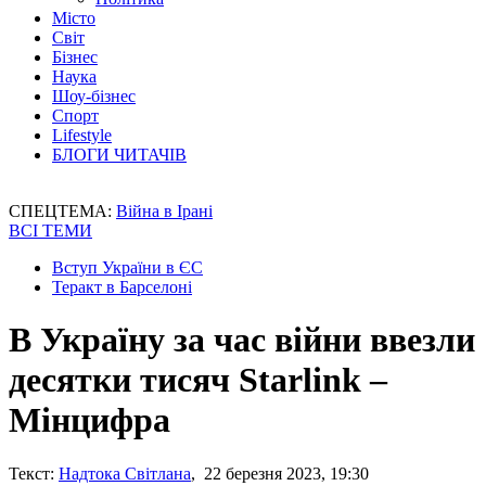
Місто
Світ
Бізнес
Наука
Шоу-бізнес
Спорт
Lifestyle
БЛОГИ ЧИТАЧІВ
СПЕЦТЕМА:
Війна в Ірані
ВСІ ТЕМИ
Вступ України в ЄС
Теракт в Барселоні
В Україну за час війни ввезли
десятки тисяч Starlink –
Мінцифра
Текст:
Надтока Світлана
, 22 березня 2023, 19:30