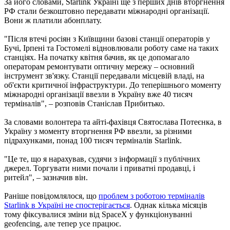
За його словами, Starlink Україні ще з перших днів вторгнення
РФ стали безкоштовно передавати міжнародні організації.
Вони ж платили абонплату.
"Після втечі росіян з Київщини базові станції операторів у
Бучі, Ірпені та Гостомелі відновлювали роботу саме на таких
станціях. На початку квітня бачив, як це допомагало
операторам ремонтувати оптичну мережу – основний
інструмент зв'язку. Станції передавали місцевій владі, на
об'єкти критичної інфраструктури. До теперішнього моменту
міжнародні організації ввезли в Україну вже 40 тисяч
терміналів", – розповів Станіслав Прибитько.
За словами волонтера та айті-фахівця Святослава Потеєнка, в
Україну з моменту вторгнення РФ ввезли, за різними
підрахунками, понад 100 тисяч терміналів Starlink.
"Це те, що я нарахував, судячи з інформації з публічних
джерел. Торгувати ними почали і приватні продавці, і
ритейл", – зазначив він.
Раніше повідомлялося, що
проблем з роботою терміналів
Starlink в Україні не спостерігається
. Однак кілька місяців
тому фіксувалися зміни від SpaceX у функціонуванні
geofencing, але тепер усе працює.