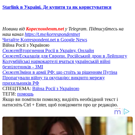
Starlink в Україні. Де купити та як користуватися
Новини від
Кореспондент.net
у Telegram. Підписуйтесь на
наш канал
https://t.me/korrespondentnet
Читайте Korrespondent.net в Google News
Війна Росії з Україною
Сюжет
Вторгнення Росії в Україну. Онлайн
Сюжет
Ескалація для Європи. Російський дрон в Лейпцигу
Колумбійські наркокартелі вчаться українській війні
безпілотників - ЗМІ
Сюжет
Зміни в армії РФ: що стоїть за рішенням Путіна
Пропагували війну та окупацію: викрито мережу
прихильників РФ
СПЕЦТЕМА:
Війна Росії з Україною
ТЕГИ:
помощь
Якщо ви помітили помилку, виділіть необхідний текст і
натисніть Ctrl + Enter, щоб повідомити про це редакцію.