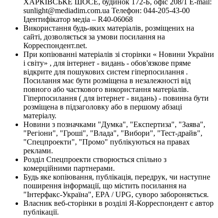
ХАРКІВСЬКЕ ШОСЕ, будинок 172-Б, офіс 208/1 E-mail:
sunlight@mediadim.com.ua
Телефон: 044-205-43-00
Ідентифікатор медіа – R40-06068
Використання будь-яких матеріалів, розміщених на
сайті, дозволяється за умови посилання на
Корреспондент.net.
При копіюванні матеріалів зі сторінки « Новини України
і світу» , для інтернет - видань - обов'язкове пряме
відкрите для пошукових систем гіперпосилання .
Посилання має бути розміщена в незалежності від
повного або часткового використання матеріалів.
Гіперпосилання ( для інтернет - видань) - повинна бути
розміщена в підзаголовку або в першому абзаці
матеріалу.
Новини з позначками "Думка", "Експертиза", "Заява",
"Регіони", "Гроші", "Влада", "Вибори", "Тест-драйв",
"Спецпроекти", "Промо" публікуються на правах
реклами.
Розділ Спецпроекти створюється спільно з
комерційними партнерами.
Будь яке копіювання, публікація, передрук, чи наступне
поширення інформації, що містить посилання на
"Інтерфакс-Україна", EPA / UPG, суворо забороняється.
Власник веб-сторінки в розділі Я-Корреспондент є автор
публікації.