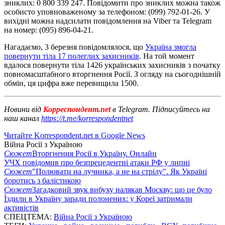
зниклих: 0 800 339 247. Повідомити про зниклих можна також
особисто уповноваженому за телефоном: (099) 792-01-26. У
вихідні можна надсилати повідомлення на Viber та Telegram
на номер: (095) 896-04-21.
Нагадаємо, 3 березня повідомлялося, що
Україна змогла
повернути тіла 17 полеглих захисників
. На той момент
вдалося повернути тіла 1426 українських захисників з початку
повномасштабного вторгнення Росії. З огляду на сьогоднішній
обмін, ця цифра вже перевищила 1500.
Новини від
Корреспондент.net
в Telegram. Підписуйтесь на
наш канал
https://t.me/korrespondentnet
Читайте Korrespondent.net в Google News
Війна Росії з Україною
Сюжет
Вторгнення Росії в Україну. Онлайн
УЧХ повідомив про безпрецедентні атаки РФ у липні
Сюжет
"Полювати на лучника, а не на стрілу". Як Україні
боротись з балістикою
Сюжет
Загадковий звук вибуху налякав Москву: що це було
Їздили в Україну заради полонених: у Кореї затримали
активістів
СПЕЦТЕМА:
Війна Росії з Україною