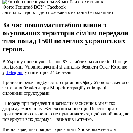
Фото: Генштаб ВСУ / Facebook
Загиблих героїв гідно поховають на їхній батьківщині
За час повномасштабної війни з
окупованих територій сім'ям передали
тіла понад 1500 полеглих українських
героїв.
В Україну повернули тіла ще 83 загиблих захисників. Про це
повідомив Уповноважений зі зниклих безвісти Олег Котенко
у
Telegram
у п'ятницю, 24 березня.
Процес передачі відбувся за сприяння Офісу Уповноваженого
з зниклих безвісти при Мінреінтеграції у співпраці із
силовими структурами.
"Щоразу при передачі тіл загиблих захисників ми чітко
дотримуємося норм Женевської конвенції. Переговори з
протилежною стороною не припиняються, щоб якнайшвидше
повернути всіх додому", - зазначив Котенко.
Він нагадав, що працює гаряча лінія Уповноваженого зі