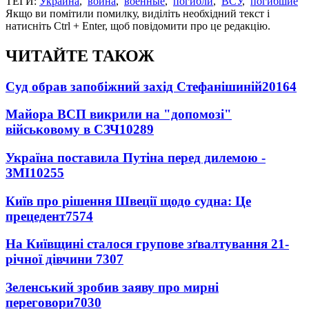
ТЕГИ:
Украина
,
война
,
военные
,
погибли
,
ВСУ
,
погибшие
Якщо ви помітили помилку, виділіть необхідний текст і
натисніть Ctrl + Enter, щоб повідомити про це редакцію.
ЧИТАЙТЕ ТАКОЖ
Суд обрав запобіжний захід Стефанішиній
20164
Майора ВСП викрили на "допомозі"
військовому в СЗЧ
10289
Україна поставила Путіна перед дилемою -
ЗМІ
10255
Київ про рішення Швеції щодо судна: Це
прецедент
7574
На Київщині сталося групове зґвалтування 21-
річної дівчини
7307
Зеленський зробив заяву про мирні
переговори
7030