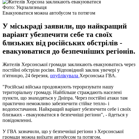
Фото: Укрзализныця
Евакуюватися можна автобусом та потягом
У міськраді заявили, що найкращий
варіант убезпечити себе та своїх
близьких від російських обстрілів -
евакуюватися до безпечніших регіонів.
Жителів Херсонської громади закликають евакуюватись через
постійні обстріли росіян. Відповідний заклик увечері у
п'ятницю, 24 березня,
опублікувала
Херсонська ГВА.
"Російські війська продовжують тероризувати нашу
територіальну громаду. Найбільше страждають населені
пункти, що знаходяться у Дніпра. Через постійні атаки там
практично неможливо забезпечити стійке тепло- і
водопостачання. Найкращий варіант убезпечити себе і своїх
близьких - евакуюватися в безпечніші регіони", - йдеться у
повідомленні.
У ГВА зазначили, що у безпечніші регіони з Херсонської
громади можна виїхати автобусом та потягом.