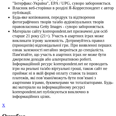
"Інтерфакс-Україна", EPA / UPG, суворо забороняється.
Власник веб-сторінки в розділі Я-Корреспондент є автор
публікації.
Будь-яке копіювання, передрук та відтворення
фотографічних творів та/або аудіовізуальних творів
правовласника Getty Images - суворо забороняється.
Матеріали сайту korrespondent.net призначені для осіб
старше 21 року (21+). Участь в азартних іграх може
викликати ігрову залежність. Дотримуйтесь правил
(принципів) відповідальної гри. При виявленні перших
ознак залежності негайно зверніться до спеціаліста.
Пам'ятайте, що участь в азартних іграх не може бути
джерелом доходів або альтернативою роботі.
Інформаційний ресурс korrespondent.net не проводить
ігри на реальні та/або віртуальні гроші, також сайт не
приймає ні в якій формі оплату ставок та інших
платежів, які пов’язані/можуть бути пов’язані з
азартними іграми, букмекерами чи тоталізаторами. Будь-
які матеріали на інформаційному ресурсі
korrespondent.net публікуються виключно в
інформаційних цілях.
X