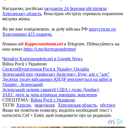
Нагадаємо, російські
окупанти 24 березня обстріляли
Херсонську область
. Внаслідок обстрілу отримала поранення
місцева жінка.
Як ми вже повідомляли, за добу війська РФ
випустили по
Херсонщині 423 снаряди.
Новини від
Корреспондент.net
в Telegram. Підписуйтесь на
наш канал
https://t.me/korrespondentnet
Читайте Korrespondent.net в Google News
Війна Росії з Україною
Сюжет
Вторгнення Росії в Україну. Онлайн
Зеленський про українську балістику: Буде, але є "але"
Десятки тисяч військових КНДР вчитимуться на війні в
Україні - Зеленський
Зеленський оцінив гарантії США і долю Донбасу
ЗАЕС двічі за день втрачала зовнішнє живлення
СПЕЦТЕМА:
Війна Росії з Україною
ТЕГИ:
Херсон
,
эвакуация
,
Херсонская область
,
обстрел
Якщо ви помітили помилку, виділіть необхідний текст і
натисніть Ctrl + Enter, щоб повідомити про це редакцію.