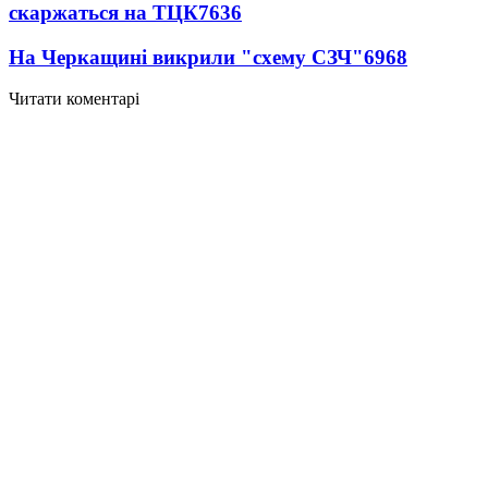
скаржаться на ТЦК
7636
На Черкащині викрили "схему СЗЧ"
6968
Читати коментарі