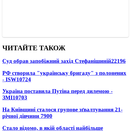
ЧИТАЙТЕ ТАКОЖ
Суд обрав запобіжний захід Стефанішиній
22196
РФ створила "українську бригаду" з полонених
- ISW
10724
Україна поставила Путіна перед дилемою -
ЗМІ
10703
На Київщині сталося групове зґвалтування 21-
річної дівчини
7900
Стало відомо, в якій області найбільше