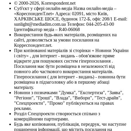
© 2000-2026, Korrespondent.net
Суб'єкт у сфері онлайн-медіа Назва онлайн-медіа –
«КореспонденТ.net» Адреса: 02091, місто Київ,
ХАРКІВСЬКЕ ШОСЕ, будинок 172-Б, офіс 208/1 E-mail:
sunlight@mediadim.com.ua
Телефон: 044-205-43-00
Ідентифікатор медіа – R40-06068
Використання будь-яких матеріалів, розміщених на
сайті, дозволяється за умови посилання на
Корреспондент.net.
При копіюванні матеріалів зі сторінки « Новини України
і світу» , для інтернет - видань - обов'язкове пряме
відкрите для пошукових систем гіперпосилання .
Посилання має бути розміщена в незалежності від
повного або часткового використання матеріалів.
Гіперпосилання ( для інтернет - видань) - повинна бути
розміщена в підзаголовку або в першому абзаці
матеріалу.
Новини з позначками "Думка", "Експертиза", "Заява",
"Регіони", "Гроші", "Влада", "Вибори", "Тест-драйв",
"Спецпроекти", "Промо" публікуються на правах
реклами.
Розділ Спецпроекти створюється спільно з
комерційними партнерами.
Будь яке копіювання, публікація, передрук, чи наступне
поширення інформації, що містить посилання на