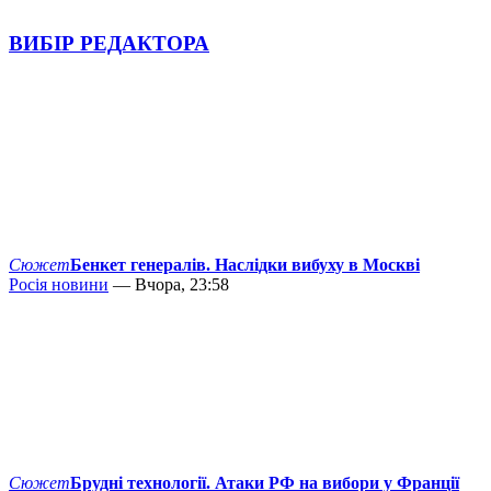
ВИБІР РЕДАКТОРА
Сюжет
Бенкет генералів. Наслідки вибуху в Москві
Росія новини
— Вчора, 23:58
Сюжет
Брудні технології. Атаки РФ на вибори у Франції