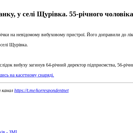
анку, у селі Щурівка. 55-річного чоловіка
 річки на невідомому вибуховому пристрої. Його доправили до лі
 селі Щурівка.
слідок вибуху загинув 64-річний директор підприємства, 56-річн
шись на касетному снаряді.
ш канал
https://t.me/korrespondentnet
ків - ЗМІ