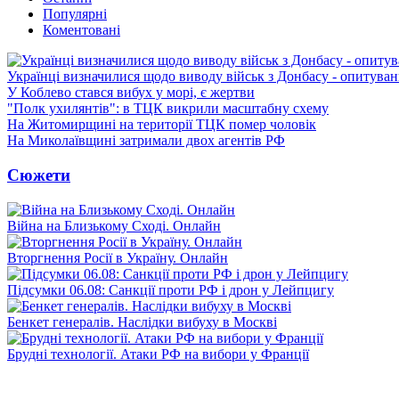
Популярні
Коментовані
Українці визначилися щодо виводу військ з Донбасу - опитува
У Коблево стався вибух у морі, є жертви
"Полк ухилянтів": в ТЦК викрили масштабну схему
На Житомирщині на території ТЦК помер чоловік
На Миколаївщині затримали двох агентів РФ
Сюжети
Війна на Близькому Сході. Онлайн
Вторгнення Росії в Україну. Онлайн
Підсумки 06.08: Санкції проти РФ і дрон у Лейпцигу
Бенкет генералів. Наслідки вибуху в Москві
Брудні технології. Атаки РФ на вибори у Франції