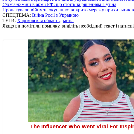
Сюжет
Зміни в армії РФ: що стоїть за рішенням Путіна
Пропагували війну та окупацію: викрито мережу прихильникі
СПЕЦТЕМА:
Війна Росії з Україною
ТЕГИ:
Харьковская область
,
мина
Якщо ви помітили помилку, виділіть необхідний текст і натисніт