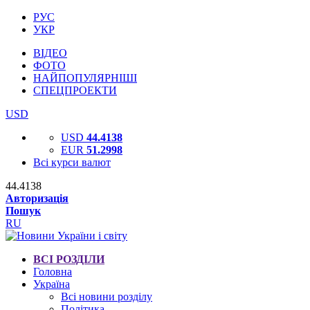
РУС
УКР
ВІДЕО
ФОТО
НАЙПОПУЛЯРНІШІ
СПЕЦПРОЕКТИ
USD
USD
44.4138
EUR
51.2998
Всі курси валют
44.4138
Авторизація
Пошук
RU
ВСІ РОЗДІЛИ
Головна
Україна
Всі новини розділу
Політика