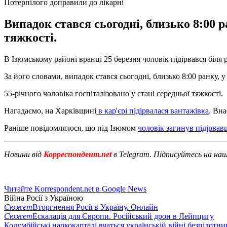
Потерпілого доправили до лікарні
Випадок стався сьогодні, близько 8:00 р
тяжкості.
В Ізюмському районі вранці 25 березня чоловік підірвався біля
За його словами, випадок стався сьогодні, близько 8:00 ранку, у
55-річного чоловіка госпіталізовано у стані середньої тяжкості.
Нагадаємо, на Харківщині
в кар'єрі підірвалася вантажівка
. Вна
Раніше повідомлялося, що під Ізюмом
чоловік загинув підірвав
Новини від
Корреспондент.net
в Telegram. Підписуйтесь на на
Читайте Korrespondent.net в Google News
Війна Росії з Україною
Сюжет
Вторгнення Росії в Україну. Онлайн
Сюжет
Ескалація для Європи. Російський дрон в Лейпцигу
Колумбійські наркокартелі вчаться українській війні безпілотни