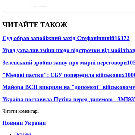
ЧИТАЙТЕ ТАКОЖ
Суд обрав запобіжний захід Стефанішиній
16372
Уряд ухвалив зміни щодо відстрочки від мобілізац
Зеленський зробив заяву про мирні переговори
10
"Медові пастки": СБУ попередила військових
100
Майора ВСП викрили на "допомозі" військовому
Україна поставила Путіна перед дилемою - ЗМІ
93
Читати коментарі
Новини України
Останні