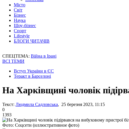
Місто
Світ
Бізнес
Наука
Шоу-бізнес
Спорт
Lifestyle
БЛОГИ ЧИТАЧІВ
СПЕЦТЕМА:
Війна в Ірані
ВСІ ТЕМИ
Вступ України в ЄС
Теракт в Барселоні
На Харківщині чоловік підірв
Текст:
Людмила Садловська
, 25 березня 2023, 11:15
0
1393
Фото: Соцсети (иллюстративное фото)