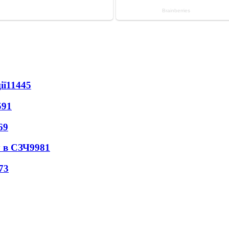
ії
11445
591
69
 в СЗЧ
9981
73