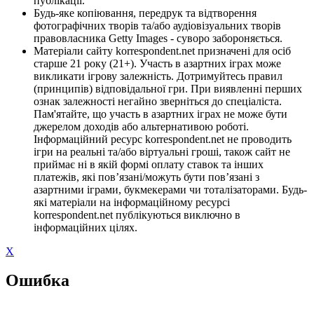
публікації.
Будь-яке копіювання, передрук та відтворення
фотографічних творів та/або аудіовізуальних творів
правовласника Getty Images - суворо забороняється.
Матеріали сайту korrespondent.net призначені для осіб
старше 21 року (21+). Участь в азартних іграх може
викликати ігрову залежність. Дотримуйтесь правил
(принципів) відповідальної гри. При виявленні перших
ознак залежності негайно зверніться до спеціаліста.
Пам'ятайте, що участь в азартних іграх не може бути
джерелом доходів або альтернативою роботі.
Інформаційний ресурс korrespondent.net не проводить
ігри на реальні та/або віртуальні гроші, також сайт не
приймає ні в якій формі оплату ставок та інших
платежів, які пов’язані/можуть бути пов’язані з
азартними іграми, букмекерами чи тоталізаторами. Будь-
які матеріали на інформаційному ресурсі
korrespondent.net публікуються виключно в
інформаційних цілях.
X
Ошибка