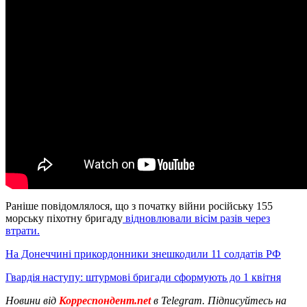
Раніше повідомлялося, що з початку війни російську 155
морську піхотну бригаду
відновлювали вісім разів через
втрати.
На Донеччині прикордонники знешкодили 11 солдатів РФ
Гвардія наступу: штурмові бригади сформують до 1 квітня
Новини від
Корреспондент.net
в Telegram. Підписуйтесь на