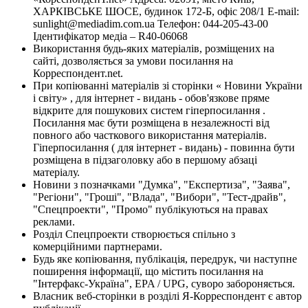
ХАРКІВСЬКЕ ШОСЕ, будинок 172-Б, офіс 208/1 E-mail:
sunlight@mediadim.com.ua
Телефон: 044-205-43-00
Ідентифікатор медіа – R40-06068
Використання будь-яких матеріалів, розміщених на
сайті, дозволяється за умови посилання на
Корреспондент.net.
При копіюванні матеріалів зі сторінки « Новини України
і світу» , для інтернет - видань - обов'язкове пряме
відкрите для пошукових систем гіперпосилання .
Посилання має бути розміщена в незалежності від
повного або часткового використання матеріалів.
Гіперпосилання ( для інтернет - видань) - повинна бути
розміщена в підзаголовку або в першому абзаці
матеріалу.
Новини з позначками "Думка", "Експертиза", "Заява",
"Регіони", "Гроші", "Влада", "Вибори", "Тест-драйв",
"Спецпроекти", "Промо" публікуються на правах
реклами.
Розділ Спецпроекти створюється спільно з
комерційними партнерами.
Будь яке копіювання, публікація, передрук, чи наступне
поширення інформації, що містить посилання на
"Інтерфакс-Україна", EPA / UPG, суворо забороняється.
Власник веб-сторінки в розділі Я-Корреспондент є автор