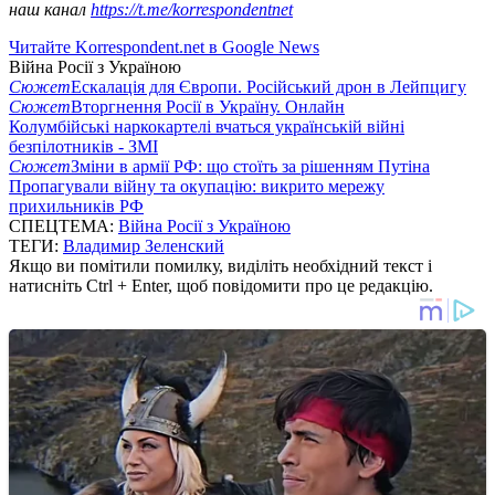
наш канал
https://t.me/korrespondentnet
Читайте Korrespondent.net в Google News
Війна Росії з Україною
Сюжет
Ескалація для Європи. Російський дрон в Лейпцигу
Сюжет
Вторгнення Росії в Україну. Онлайн
Колумбійські наркокартелі вчаться українській війні
безпілотників - ЗМІ
Сюжет
Зміни в армії РФ: що стоїть за рішенням Путіна
Пропагували війну та окупацію: викрито мережу
прихильників РФ
СПЕЦТЕМА:
Війна Росії з Україною
ТЕГИ:
Владимир Зеленский
Якщо ви помітили помилку, виділіть необхідний текст і
натисніть Ctrl + Enter, щоб повідомити про це редакцію.