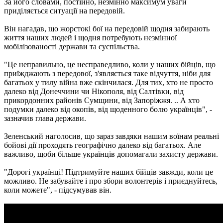
За його словами, постійно, незмінно максимум уваги
приділяється ситуації на передовій.
Він нагадав, що жорстокі бої на передовій щодня забирають
життя наших людей і щодня потребують незмінної
мобілізованості держави та суспільства.
"Це неправильно, це несправедливо, коли у наших бійців, що
приїжджають з передової, з'являється таке відчуття, ніби для
багатьох у тилу війна вже скінчилася. Для тих, хто не просто
далеко від Донеччини чи Нікополя, від Салтівки, від
прикордонних районів Сумщини, від Запоріжжя. .. А хто
подумки далеко від окопів, від щоденного болю українців", -
зазначив глава держави.
Зеленський наголосив, що зараз завдяки нашим воїнам реальні
бойові дії проходять географічно далеко від багатьох. Але
важливо, щоби більше українців допомагали захисту держави.
"Дорогі українці! Підтримуйте наших бійців завжди, коли це
можливо. Не забувайте і про збори волонтерів і приєднуйтесь,
коли можете", - підсумував він.