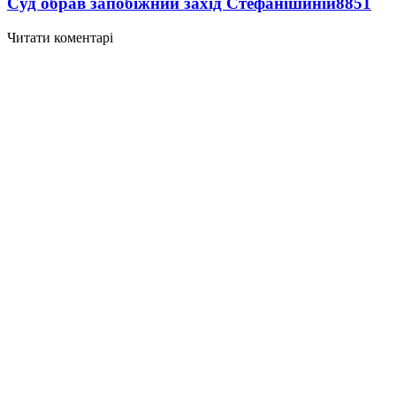
Суд обрав запобіжний захід Стефанішиній
8851
Читати коментарі