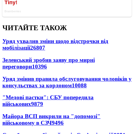
ЧИТАЙТЕ ТАКОЖ
Уряд ухвалив зміни щодо відстрочки від
мобілізації
26807
Зеленський зробив заяву про мирні
переговори
10396
Уряд змінив правила обслуговування чоловіків у
консульствах за кордоном
10088
"Медові пастки": СБУ попередила
військових
9879
Майора ВСП викрили на "допомозі"
військовому в СЗЧ
9496