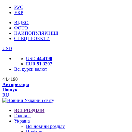
РУС
УКР
ВІДЕО
ФОТО
НАЙПОПУЛЯРНІШІ
СПЕЦПРОЕКТИ
USD
USD
44.4190
EUR
51.3207
Всі курси валют
44.4190
Авторизація
Пошук
RU
ВСІ РОЗДІЛИ
Головна
Україна
Всі новини розділу
Політика