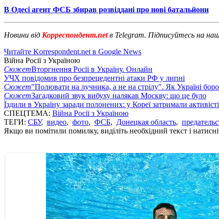
В Одесі агент ФСБ збирав розвіддані про нові батальйони
Новини від
Корреспондент.net
в Telegram. Підписуйтесь на на
Читайте Korrespondent.net в Google News
Війна Росії з Україною
Сюжет
Вторгнення Росії в Україну. Онлайн
УЧХ повідомив про безпрецедентні атаки РФ у липні
Сюжет
"Полювати на лучника, а не на стрілу". Як Україні бор
Сюжет
Загадковий звук вибуху налякав Москву: що це було
Їздили в Україну заради полонених: у Кореї затримали активіст
СПЕЦТЕМА:
Війна Росії з Україною
ТЕГИ:
СБУ
,
видео
,
фото
,
ФСБ
,
Донецкая область
,
предательс
Якщо ви помітили помилку, виділіть необхідний текст і натисніт