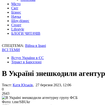
Місто
Світ
Бізнес
Наука
Шоу-бізнес
Спорт
Lifestyle
БЛОГИ ЧИТАЧІВ
СПЕЦТЕМА:
Війна в Ірані
ВСІ ТЕМИ
Вступ України в ЄС
Теракт в Барселоні
В Україні знешкодили агенту
Текст:
Катя Юськів
, 27 березня 2023, 12:06
0
2643
Фото: t.me/SBUkr