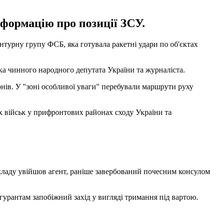
нформацію про позиції ЗСУ.
нтурну групу ФСБ, яка готувала ракетні удари по об'єктах
ка чинного народного депутата України та журналіста.
онів. У "зоні особливої уваги" перебували маршрути руху
их військ у прифронтових районах сходу України та
ладу увійшов агент, раніше завербований почесним консулом
ігурантам запобіжний захід у вигляді тримання під вартою.