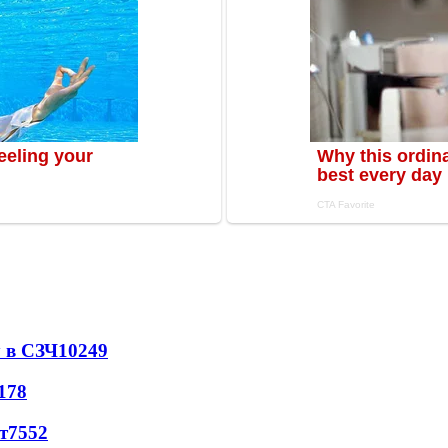
 в СЗЧ
10249
178
т
7552