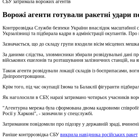
СБУ затримала ворожих агентів
Ворожі агенти готували ракетні удари п
Контррозвідка Служби безпеки України внаслідок масштабної сп
Укрзалізниці та підбирала кадри в адміністрації окупантів. Про
Зазначається, що до складу групи входили вісім місцевих мешк
За даними слідства, зловмисники збирали розвідувальні дані пр
військових ешелонів та розташування залізничних станцій, на 
Також агенти розвідували локації складів із боєприпасами, во
Дніпропетровщини.
Крім того, під час окупації Ізюма та Балаклії фігуранти підбир
Як наголосили в СБУ, наразі затримано чотирьох учасників вор
"Агентурна мережа була сформована двома кадровими співробі
Росії у Харкові", - зазначили у спецслужбі.
Затриманим повідомили про підозру у державній зраді, вчиненій
Раніше контррозвідка СБУ
викрила навідника російських ракет