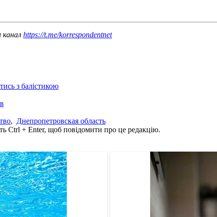
ш канал
https://t.me/korrespondentnet
отись з балістикою
ів
тво
,
Днепропетровская область
ь Ctrl + Enter, щоб повідомити про це редакцію.