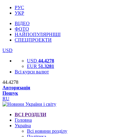
РУС
УКР
ВІДЕО
ФОТО
НАЙПОПУЛЯРНІШІ
СПЕЦПРОЕКТИ
USD
USD
44.4278
EUR
51.3281
Всі курси валют
44.4278
Авторизація
Пошук
RU
ВСІ РОЗДІЛИ
Головна
Україна
Всі новини розділу
Політика