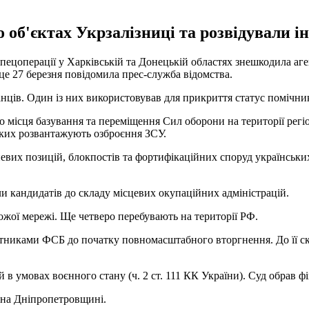
о об'єктах Укрзалізниці та розвідували і
ецоперації у Харківській та Донецькій областях знешкодила аге
 це 27 березня повідомила прес-служба відомства.
анців. Один із них використовував для прикриття статус помічни
о місця базування та переміщення Сил оборони на території регі
яких розвантажують озброєння ЗСУ.
гневих позицій, блокпостів та фортифікаційних споруд українськ
али кандидатів до складу місцевих окупаційних адміністрацій.
ожої мережі. Ще четверо перебувають на території РФ.
тниками ФСБ до початку повномасштабного вторгнення. До її ск
 в умовах воєнного стану (ч. 2 ст. 111 КК України). Суд обрав ф
на Дніпропетровщині.