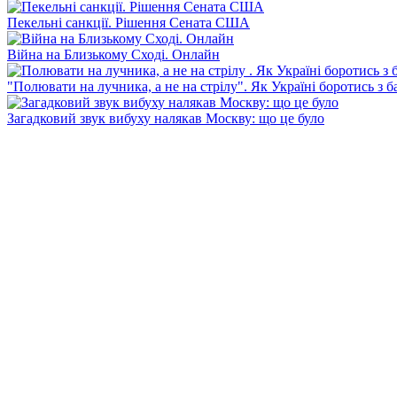
Пекельні санкції. Рішення Сената США
Війна на Близькому Сході. Онлайн
"Полювати на лучника, а не на стрілу". Як Україні боротись з 
Загадковий звук вибуху налякав Москву: що це було