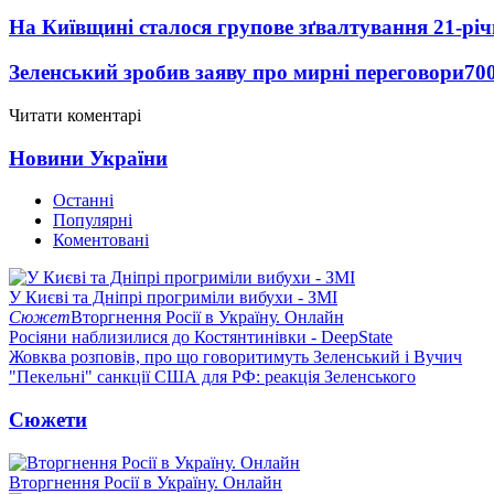
На Київщині сталося групове зґвалтування 21-річ
Зеленський зробив заяву про мирні переговори
70
Читати коментарі
Новини України
Останні
Популярні
Коментовані
У Києві та Дніпрі прогриміли вибухи - ЗМІ
Сюжет
Вторгнення Росії в Україну. Онлайн
Росіяни наблизилися до Костянтинівки - DeepState
Жовква розповів, про що говоритимуть Зеленський і Вучич
"Пекельні" санкції США для РФ: реакція Зеленського
Сюжети
Вторгнення Росії в Україну. Онлайн