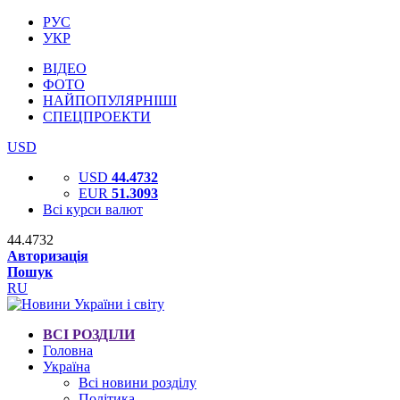
РУС
УКР
ВІДЕО
ФОТО
НАЙПОПУЛЯРНІШІ
СПЕЦПРОЕКТИ
USD
USD
44.4732
EUR
51.3093
Всі курси валют
44.4732
Авторизація
Пошук
RU
ВСІ РОЗДІЛИ
Головна
Україна
Всі новини розділу
Політика