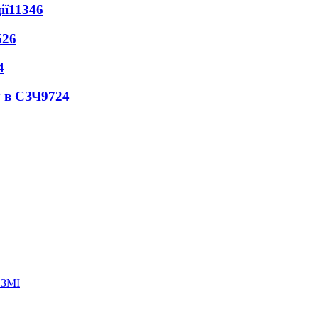
ії
11346
526
4
 в СЗЧ
9724
 ЗМІ