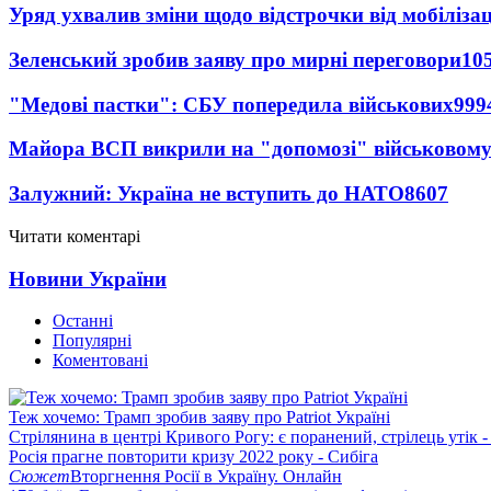
Уряд ухвалив зміни щодо відстрочки від мобілізац
Зеленський зробив заяву про мирні переговори
10
"Медові пастки": СБУ попередила військових
999
Майора ВСП викрили на "допомозі" військовому
Залужний: Україна не вступить до НАТО
8607
Читати коментарі
Новини України
Останні
Популярні
Коментовані
Теж хочемо: Трамп зробив заяву про Patriot Україні
Стрілянина в центрі Кривого Рогу: є поранений, стрілець утік -
Росія прагне повторити кризу 2022 року - Сибіга
Сюжет
Вторгнення Росії в Україну. Онлайн