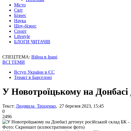
Місто
Світ
Бізнес
Наука
Шоу-бізнес
Спорт
Lifestyle
БЛОГИ ЧИТАЧІВ
СПЕЦТЕМА:
Війна в Ірані
ВСІ ТЕМИ
Вступ України в ЄС
Теракт в Барселоні
У Новотроїцькому на Донбасі
Текст:
Людмила Троценко
, 27 березня 2023, 15:45
0
2496
Фото: Скриншот (иллюстративное фото)