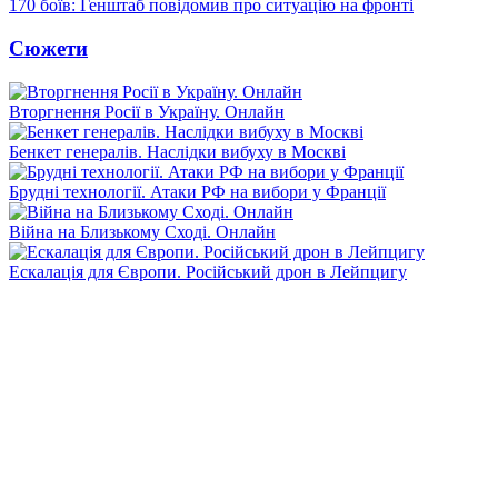
170 боїв: Генштаб повідомив про ситуацію на фронті
Сюжети
Вторгнення Росії в Україну. Онлайн
Бенкет генералів. Наслідки вибуху в Москві
Брудні технології. Атаки РФ на вибори у Франції
Війна на Близькому Сході. Онлайн
Ескалація для Європи. Російський дрон в Лейпцигу