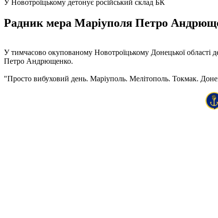
У Новотроїцькому детонує російський склад БК
Радник мера Маріуполя Петро Андрющен
У тимчасово окупованому Новотроїцькому Донецької області дет
Петро Андрющенко.
"Просто вибуховий день. Маріуполь. Мелітополь. Токмак. Донець