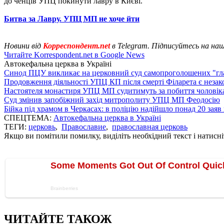
до ченців УПЦ покинути лавру в Києві.
Битва за Лавру. УПЦ МП не хоче йти
Новини від
Корреспондент.net
в Telegram. Підписуйтесь на на
Читайте Korrespondent.net в Google News
Автокефальна церква в Україні
Синод ПЦУ викликає на церковний суд самопроголошених "г
Продовження діяльності УПЦ КП після смерті Філарета є неза
Настоятеля монастиря УПЦ МП судитимуть за побиття чоловіка
Суд змінив запобіжний захід митрополиту УПЦ МП Феодосію
Бійка під храмом в Черкасах: в поліцію надійшло понад 20 заяв
СПЕЦТЕМА:
Автокефальна церква в Україні
ТЕГИ:
церковь
,
Православие
,
православная церковь
Якщо ви помітили помилку, виділіть необхідний текст і натисніт
ЧИТАЙТЕ ТАКОЖ