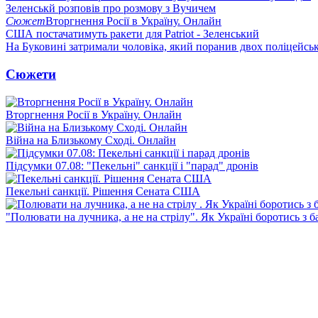
Зеленськй розповів про розмову з Вучичем
Сюжет
Вторгнення Росії в Україну. Онлайн
США постачатимуть ракети для Patriot - Зеленський
На Буковині затримали чоловіка, який поранив двох поліцейсь
Сюжети
Вторгнення Росії в Україну. Онлайн
Війна на Близькому Сході. Онлайн
Підсумки 07.08: "Пекельні" санкції і "парад" дронів
Пекельні санкції. Рішення Сената США
"Полювати на лучника, а не на стрілу". Як Україні боротись з 