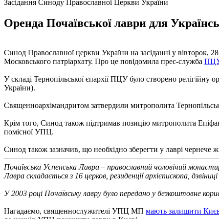
Засідання Синоду Православної Церкви України
Оренда Почаївської лаври для Українськ
Синод Православної церкви України на засіданні у вівторок, 28 
Московського патріархату. Про це повідомила прес-служба
ПЦ
У складі Тернопільської єпархії ПЦУ було створено релігійну о
України).
Священноархімандритом затвердили митрополита Тернопільськ
Крім того, Синод також підтримав позицію митрополита Епіфані
помісної УПЦ.
Синод також зазначив, що необхідно зберегти у лаврі чернече ж
Почаївська Успенська Лавра – православний чоловічий монастир
Лавра складається з 16 церков, резиденції архієпископа, дзвіниці
У 2003 році Почаївську лавру було передано у безкоштовне кор
Нагадаємо, священнослужителі УПЦ МП
мають залишити Києв