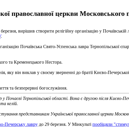
ої православної церкви Московського па
березня, вирішив створити релігійну організацію у Почаївській л
У
.
рганізацію Почаївська Свято-Успенська лавра Тернопільської єпа
ого та Кременецького Нестора.
я, яку він виклав у своєму зверненні до братії Києво-Печерсько
иття та безперервні богослужіння.
 у Почаєві Тернопільської області. Вона є другою після Києво-П
 та келій.
истування представникам Української православної церкви Москов
о-Печерську лавру
до 29 березня. У Мінкульті
пообіцяли "стиму