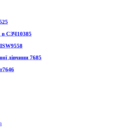
525
 в СЗЧ
10385
 ISW
9558
ної дівчини
7685
т
7646