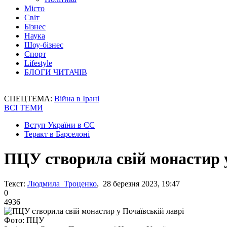
Місто
Світ
Бізнес
Наука
Шоу-бізнес
Спорт
Lifestyle
БЛОГИ ЧИТАЧІВ
СПЕЦТЕМА:
Війна в Ірані
ВСІ ТЕМИ
Вступ України в ЄС
Теракт в Барселоні
ПЦУ створила свій монастир у
Текст:
Людмила Троценко
, 28 березня 2023, 19:47
0
4936
Фото: ПЦУ