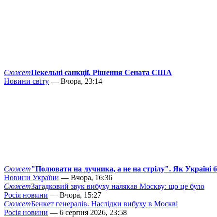
Сюжет
Пекельні санкції. Рішення Сената США
Новини світу
— Вчора, 23:14
Сюжет
"Полювати на лучника, а не на стрілу". Як Україні 
Новини України
— Вчора, 16:36
Сюжет
Загадковий звук вибуху налякав Москву: що це було
Росія новини
— Вчора, 15:27
Сюжет
Бенкет генералів. Наслідки вибуху в Москві
Росія новини
— 6 серпня 2026, 23:58