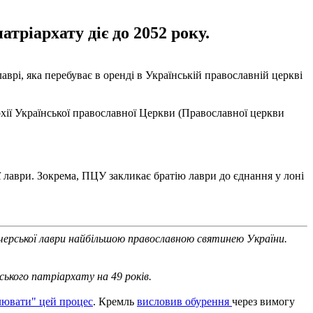
тріархату діє до 2052 року.
аврі, яка перебуває в оренді в Українській православній церкві
рхії Української православної Церкви (Православної церкви
ї лаври. Зокрема, ПЦУ закликає братію лаври до єднання у лоні
ечерської лаври найбільшою православною святинею України.
ського патріархату на 49 років.
лювати" цей процес
. Кремль
висловив обурення
через вимогу