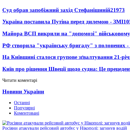
Суд обрав запобіжний захід Стефанішиній
21973
Україна поставила Путіна перед дилемою - ЗМІ
10
Майора ВСП викрили на "допомозі" військовому
РФ створила "українську бригаду" з полонених -
На Київщині сталося групове зґвалтування 21-річ
Київ про рішення Швеції щодо судна: Це прецеден
Читати коментарі
Новини України
Останні
Популярні
Коментовані
Росіяни атакували рейсовий автобус у Нікополі: загинув водій