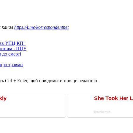
ш канал
https://t.me/korrespondentnet
лав УПЦ КП"
конним - ПЦУ
 до смерті
 про травми
ь Ctrl + Enter, щоб повідомити про це редакцію.