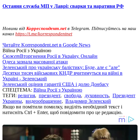
Остання служба МП у Лаврі: сварки та наративи РФ
Новини від
Корреспондент.net
в Telegram. Підписуйтесь на наш
канал
https://t.me/korrespondentnet
Читайте Korrespondent.net в Google News
Війна Росії з Україною
Сюжет
Вторгнення Росії в Україну. Онлайн
Одеса зазнала масованої атаки
Зеленський про українську балістику: Буде, але є "але"
Десятки тисяч військових КНДР вчитимуться на війні в
Україні - Зеленський
Зеленський оцінив гарантії США і долю Донбасу
СПЕЦТЕМА:
Війна Росії з Україною
ТЕГИ:
религия
,
президент
,
свобода
,
духовность
,
Президент
Украины
,
видеообращение
,
Владимир Зеленский
Якщо ви помітили помилку, виділіть необхідний текст і
натисніть Ctrl + Enter, щоб повідомити про це редакцію.