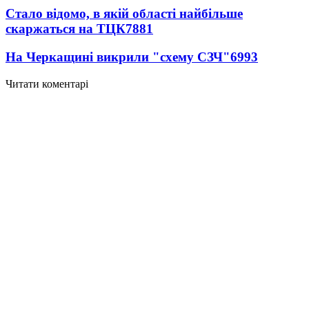
Стало відомо, в якій області найбільше
скаржаться на ТЦК
7881
На Черкащині викрили "схему СЗЧ"
6993
Читати коментарі