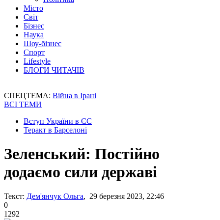
Місто
Світ
Бізнес
Наука
Шоу-бізнес
Спорт
Lifestyle
БЛОГИ ЧИТАЧІВ
СПЕЦТЕМА:
Війна в Ірані
ВСІ ТЕМИ
Вступ України в ЄС
Теракт в Барселоні
Зеленський: Постійно
додаємо сили державі
Текст:
Дем'янчук Ольга
, 29 березня 2023, 22:46
0
1292