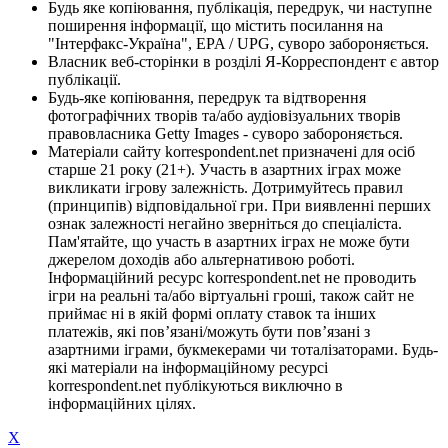
Будь яке копіювання, публікація, передрук, чи наступне
поширення інформації, що містить посилання на
"Інтерфакс-Україна", EPA / UPG, суворо забороняється.
Власник веб-сторінки в розділі Я-Корреспондент є автор
публікації.
Будь-яке копіювання, передрук та відтворення
фотографічних творів та/або аудіовізуальних творів
правовласника Getty Images - суворо забороняється.
Матеріали сайту korrespondent.net призначені для осіб
старше 21 року (21+). Участь в азартних іграх може
викликати ігрову залежність. Дотримуйтесь правил
(принципів) відповідальної гри. При виявленні перших
ознак залежності негайно зверніться до спеціаліста.
Пам'ятайте, що участь в азартних іграх не може бути
джерелом доходів або альтернативою роботі.
Інформаційний ресурс korrespondent.net не проводить
ігри на реальні та/або віртуальні гроші, також сайт не
приймає ні в якій формі оплату ставок та інших
платежів, які пов’язані/можуть бути пов’язані з
азартними іграми, букмекерами чи тоталізаторами. Будь-
які матеріали на інформаційному ресурсі
korrespondent.net публікуються виключно в
інформаційних цілях.
X