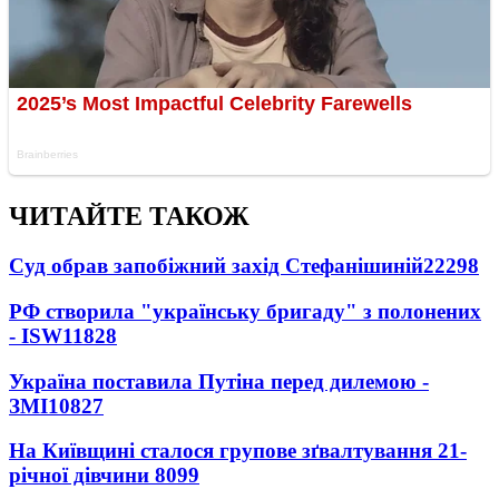
ЧИТАЙТЕ ТАКОЖ
Суд обрав запобіжний захід Стефанішиній
22298
РФ створила "українську бригаду" з полонених
- ISW
11828
Україна поставила Путіна перед дилемою -
ЗМІ
10827
На Київщині сталося групове зґвалтування 21-
річної дівчини
8099