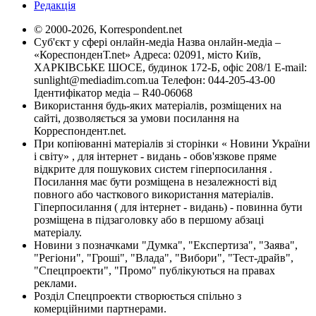
Редакція
© 2000-2026, Korrespondent.net
Суб'єкт у сфері онлайн-медіа Назва онлайн-медіа –
«КореспонденТ.net» Адреса: 02091, місто Київ,
ХАРКІВСЬКЕ ШОСЕ, будинок 172-Б, офіс 208/1 E-mail:
sunlight@mediadim.com.ua
Телефон: 044-205-43-00
Ідентифікатор медіа – R40-06068
Використання будь-яких матеріалів, розміщених на
сайті, дозволяється за умови посилання на
Корреспондент.net.
При копіюванні матеріалів зі сторінки « Новини України
і світу» , для інтернет - видань - обов'язкове пряме
відкрите для пошукових систем гіперпосилання .
Посилання має бути розміщена в незалежності від
повного або часткового використання матеріалів.
Гіперпосилання ( для інтернет - видань) - повинна бути
розміщена в підзаголовку або в першому абзаці
матеріалу.
Новини з позначками "Думка", "Експертиза", "Заява",
"Регіони", "Гроші", "Влада", "Вибори", "Тест-драйв",
"Спецпроекти", "Промо" публікуються на правах
реклами.
Розділ Спецпроекти створюється спільно з
комерційними партнерами.