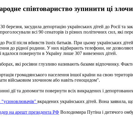
одне співтовариство зупинити ці злочинн
 30 березня, засудила депортацію українських дітей до Росії та з
роголосували всі 90 сенаторів із різних політичних сил, які пере
о Росії після вбивств їхніх батьків. При цьому українських дітей 
ення до рідної родини. У них відбирають телефони, не дозволяют
аді вдалося повернути в Україну лише 307 вивезених дітей.
орах, які росіяни глузливо називають базами відпочинку. Фактич
ртація громадянського населення іншої країни на свою територію
ати військовим злочином або навіть геноцидом".
нні дії та допомогти повернути всіх викрадених і депортованих
х "усиновлювачів"
вкрадених українських дітей. Вона заявила, що 
рдер на арешт президента РФ
Володимира Путіна і дитячого омбу