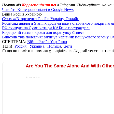
Новини від
Корреспондент.net
в Telegram. Підписуйтесь на на
Читайте Korrespondent.net в Google News
Війна Росії з Україною
Сюжет
Вторгнення Росії в Україну. Онлайн
Російські аналоги Starlink досягли вікна стабільного покриття 
РФ скинула на Суми чотири КАБи: є постраждалі
Корецький назвав кроки для порятунку бізнеса
Вивозив тіла полеглих: загинув керівник пошукового загону О
СПЕЦТЕМА:
Війна Росії з Україною
ТЕГИ:
Россия
,
Украина
,
Польша
,
дети
Якщо ви помітили помилку, виділіть необхідний текст і натисніт