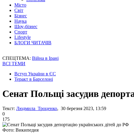
Місто
Світ
Бізнес
Наука
Шоу-бізнес
Спорт
Lifestyle
БЛОГИ ЧИТАЧІВ
СПЕЦТЕМА:
Війна в Ірані
ВСІ ТЕМИ
Вступ України в ЄС
Теракт в Барселоні
Сенат Польщі засудив депорта
Текст:
Людмила Троценко
, 30 березня 2023, 13:59
0
175
Фото: Википедия