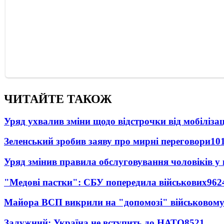
ЧИТАЙТЕ ТАКОЖ
Уряд ухвалив зміни щодо відстрочки від мобілізац
Зеленський зробив заяву про мирні переговори
10
Уряд змінив правила обслуговування чоловіків у
"Медові пастки": СБУ попередила військових
962
Майора ВСП викрили на "допомозі" військовому
Залужний: Україна не вступить до НАТО
8521