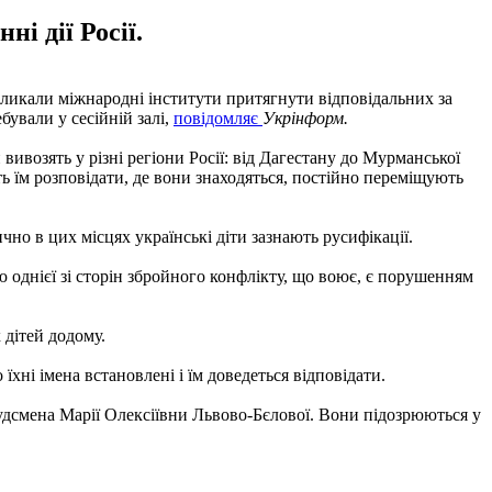
і дії Росії.
акликали міжнародні інститути притягнути відповідальних за
бували у сесійній залі,
повідомляє
Укрінформ.
вивозять у різні регіони Росії: від Дагестану до Мурманської
ь їм розповідати, де вони знаходяться, постійно переміщують
но в цих місцях українські діти зазнають русифікації.
 однієї зі сторін збройного конфлікту, що воює, є порушенням
 дітей додому.
їхні імена встановлені і їм доведеться відповідати.
дсмена Марії Олексіївни Львово-Бєлової. Вони підозрюються у