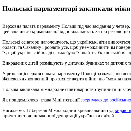
Польські парламентарі закликали міжнар
Верховна палата парламенту Польщі під час засідання у четвер,
цей злочин до кримінальної відповідальності. За цю резолюцію п
Польські сенатори наголошують, що українські діти вивозяться д
області та Сахаліну і роблять усе, щоб унеможливити їм поверн
їх, щоб українській владі важко було їх знайти. Українській вл
Викрадених дітей розміщують у дитячих будинках та дитячих таб
У резолюції верхня палата парламенту Польщі зазначає, що депо
Женевських конвенцій про захист жертв війни, що "можна назв
Польща закликала міжнародне співтовариство зупинити ці злочи
Як повідомлялося, глава Мінінтеграції
звернулася до російськи
Нагадаємо, 17 березня Міжнародний кримінальний суд
видав о
причетності до незаконної депортації українських дітей.