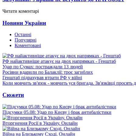
Читати коментарі
Новини України
Останні
Популярні
Коментовані
РФ найактивніше атакує на двох напрямках - Генштаб
Удар по Сумах: постраждали 13 людей
Росіяни вдарили по Балаклії: троє загиблих
Генштаб підрахував втрати РФ у війні
Коли мовчить зв'язок - мовчить уся бригада. Зв'язківці просять
Сюжети
Підсумки 05.08: Удар по Києву і брак антибалістики
Вторгнення Росії в Україну. Онлайн
Війна на Близькому Сході. Онлайн