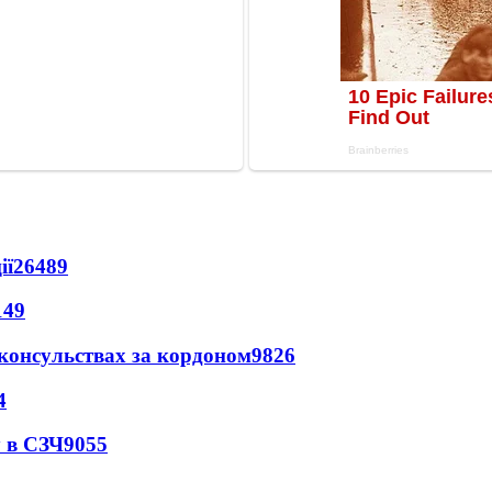
ії
26489
149
 консульствах за кордоном
9826
4
 в СЗЧ
9055