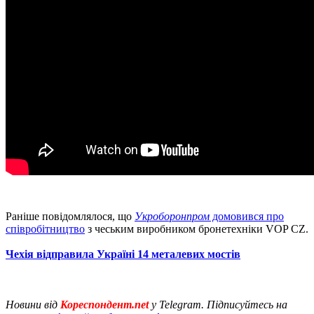
Раніше повідомлялося, що
Укроборонпром
домовився про
співробітництво
з чеським виробником бронетехніки VOP CZ.
Чехія відправила Україні 14 металевих мостів
Новини від
Кореспондент.net
у Telegram. Підписуйтесь на