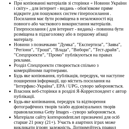
При копіюванні матеріалів зі сторінки « Новини України
і світу» , для інтернет - видань - обов'язкове пряме
відкрите для пошукових систем гіперпосилання .
Посилання має бути розміщена в незалежності від
повного або часткового використання матеріалів.
Гіперпосилання ( для інтернет - видань) - повинна бути
розміщена в підзаголовку або в першому абзаці
матеріалу.
Новини з позначками "Думка", "Експертиза", "Заява",
"Регіони", "Гроші", "Влада", "Вибори", "Тест-драйв",
"Спецпроекти", "Промо" публікуються на правах
реклами.
Розділ Спецпроекти створюється спільно з
комерційними партнерами.
Будь яке копіювання, публікація, передрук, чи наступне
поширення інформації, що містить посилання на
"Інтерфакс-Україна", EPA / UPG, суворо забороняється.
Власник веб-сторінки в розділі Я-Корреспондент є автор
публікації.
Будь-яке копіювання, передрук та відтворення
фотографічних творів та/або аудіовізуальних творів
правовласника Getty Images - суворо забороняється.
Матеріали сайту korrespondent.net призначені для осіб
старше 21 року (21+). Участь в азартних іграх може
викликати ігрову залежність. Дотримуйтесь правил