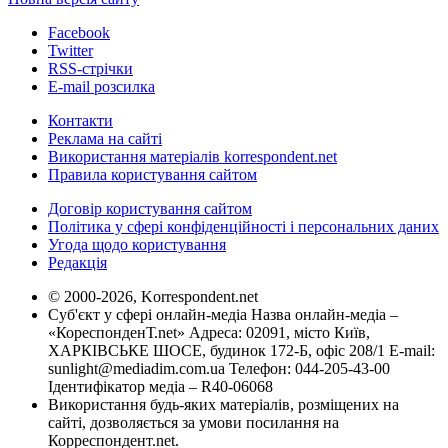
Facebook
Twitter
RSS-стрічки
E-mail розсилка
Контакти
Реклама на сайті
Використання матеріалів korrespondent.net
Правила користування сайтом
Договір користування сайтом
Політика у сфері конфіденційності і персональних даних
Угода щодо користування
Редакція
© 2000-2026, Korrespondent.net
Суб'єкт у сфері онлайн-медіа Назва онлайн-медіа –
«КореспонденТ.net» Адреса: 02091, місто Київ,
ХАРКІВСЬКЕ ШОСЕ, будинок 172-Б, офіс 208/1 E-mail:
sunlight@mediadim.com.ua
Телефон: 044-205-43-00
Ідентифікатор медіа – R40-06068
Використання будь-яких матеріалів, розміщених на
сайті, дозволяється за умови посилання на
Корреспондент.net.