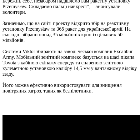
Бережіть себе, незабаром надішлемо вам ракетну установку
Przemysław. Складаємо пальці навхрест", – анонсували
волонтери.
Зазначимо, що на сайті проекту відкрито збір на реактивну
установку Przemysław та 365 ракет для української армії. На
сьогодні зібрано понад 35 мільйонів крон із цільових 50
мільйонів.
Системи Viktor збирають на заводі чеської компанії Excalibur
Army. Мобільний зенітний комплекс базується на шасі пікапа
Toyota з кабіною екіпажу спереду та спареною зенітною
кулеметною установкою калібру 14,5 мм у вантажному відсіку
ззаду.
Його можна ефективно використовувати для знищення
повітряних загроз, таких як безпілотники.