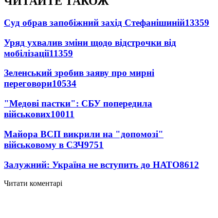
ЧИТАЙТЕ ТАКОЖ
Суд обрав запобіжний захід Стефанішиній
13359
Уряд ухвалив зміни щодо відстрочки від
мобілізації
11359
Зеленський зробив заяву про мирні
переговори
10534
"Медові пастки": СБУ попередила
військових
10011
Майора ВСП викрили на "допомозі"
військовому в СЗЧ
9751
Залужний: Україна не вступить до НАТО
8612
Читати коментарі