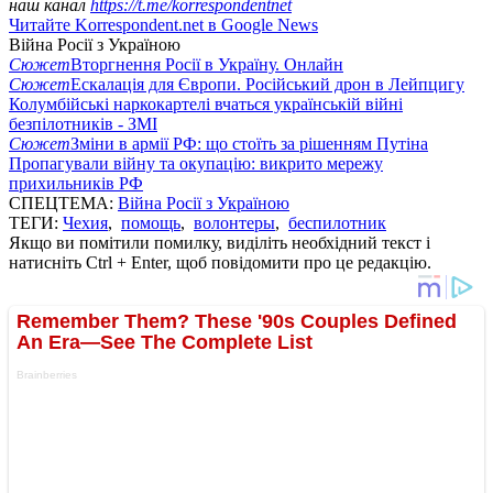
наш канал
https://t.me/korrespondentnet
Читайте Korrespondent.net в Google News
Війна Росії з Україною
Сюжет
Вторгнення Росії в Україну. Онлайн
Сюжет
Ескалація для Європи. Російський дрон в Лейпцигу
Колумбійські наркокартелі вчаться українській війні
безпілотників - ЗМІ
Сюжет
Зміни в армії РФ: що стоїть за рішенням Путіна
Пропагували війну та окупацію: викрито мережу
прихильників РФ
СПЕЦТЕМА:
Війна Росії з Україною
ТЕГИ:
Чехия
,
помощь
,
волонтеры
,
беспилотник
Якщо ви помітили помилку, виділіть необхідний текст і
натисніть Ctrl + Enter, щоб повідомити про це редакцію.