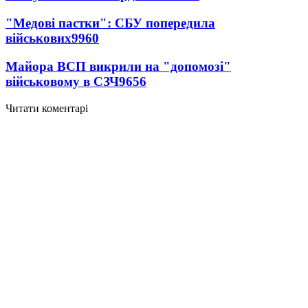
"Медові пастки": СБУ попередила
військових
9960
Майора ВСП викрили на "допомозі"
військовому в СЗЧ
9656
Читати коментарі