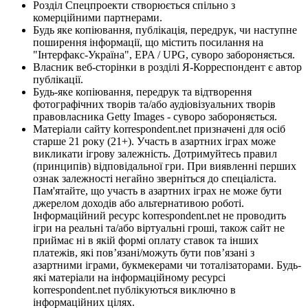
Розділ Спецпроекти створюється спільно з
комерційними партнерами.
Будь яке копіювання, публікація, передрук, чи наступне
поширення інформації, що містить посилання на
"Інтерфакс-Україна", EPA / UPG, суворо забороняється.
Власник веб-сторінки в розділі Я-Корреспондент є автор
публікації.
Будь-яке копіювання, передрук та відтворення
фотографічних творів та/або аудіовізуальних творів
правовласника Getty Images - суворо забороняється.
Матеріали сайту korrespondent.net призначені для осіб
старше 21 року (21+). Участь в азартних іграх може
викликати ігрову залежність. Дотримуйтесь правил
(принципів) відповідальної гри. При виявленні перших
ознак залежності негайно зверніться до спеціаліста.
Пам'ятайте, що участь в азартних іграх не може бути
джерелом доходів або альтернативою роботі.
Інформаційний ресурс korrespondent.net не проводить
ігри на реальні та/або віртуальні гроші, також сайт не
приймає ні в якій формі оплату ставок та інших
платежів, які пов’язані/можуть бути пов’язані з
азартними іграми, букмекерами чи тоталізаторами. Будь-
які матеріали на інформаційному ресурсі
korrespondent.net публікуються виключно в
інформаційних цілях.