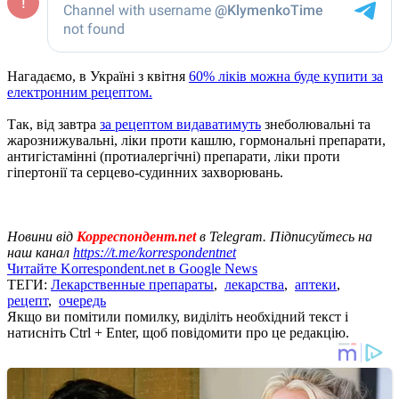
Нагадаємо, в Україні з квітня
60% ліків можна буде купити за
електронним рецептом.
Так, від завтра
за рецептом видаватимуть
знеболювальні та
жарознижувальні, ліки проти кашлю, гормональні препарати,
антигістамінні (протиалергічні) препарати, ліки проти
гіпертонії та серцево-судинних захворювань.
Новини від
Корреспондент.net
в Telegram. Підписуйтесь на
наш канал
https://t.me/korrespondentnet
Читайте Korrespondent.net в Google News
ТЕГИ:
Лекарственные препараты
,
лекарства
,
аптеки
,
рецепт
,
очередь
Якщо ви помітили помилку, виділіть необхідний текст і
натисніть Ctrl + Enter, щоб повідомити про це редакцію.