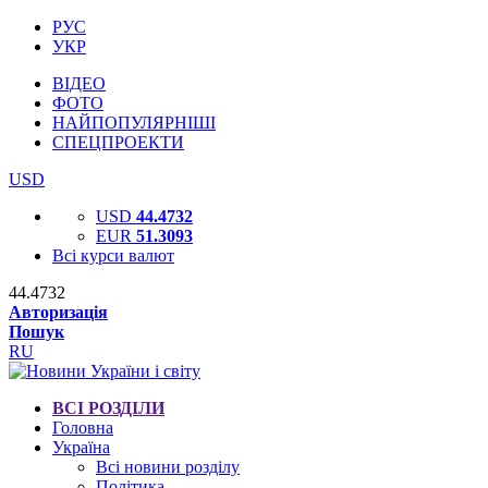
РУС
УКР
ВІДЕО
ФОТО
НАЙПОПУЛЯРНІШІ
СПЕЦПРОЕКТИ
USD
USD
44.4732
EUR
51.3093
Всі курси валют
44.4732
Авторизація
Пошук
RU
ВСІ РОЗДІЛИ
Головна
Україна
Всі новини розділу
Політика