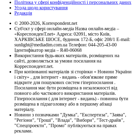
Політика у сфері конфіденційності і персональних даних
Угода щодо користування
Редакція
© 2000-2026, Korrespondent.net
Суб'єкт у сфері онлайн-медіа Назва онлайн-медіа –
«КореспонденТ.net» Адреса: 02091, місто Київ,
ХАРКІВСЬКЕ ШОСЕ, будинок 172-Б, офіс 208/1 E-mail:
sunlight@mediadim.com.ua
Телефон: 044-205-43-00
Ідентифікатор медіа – R40-06068
Використання будь-яких матеріалів, розміщених на
сайті, дозволяється за умови посилання на
Корреспондент.net.
При копіюванні матеріалів зі сторінки « Новини України
і світу» , для інтернет - видань - обов'язкове пряме
відкрите для пошукових систем гіперпосилання .
Посилання має бути розміщена в незалежності від
повного або часткового використання матеріалів.
Гіперпосилання ( для інтернет - видань) - повинна бути
розміщена в підзаголовку або в першому абзаці
матеріалу.
Новини з позначками "Думка", "Експертиза", "Заява",
"Регіони", "Гроші", "Влада", "Вибори", "Тест-драйв",
"Спецпроекти", "Промо" публікуються на правах
реклами.