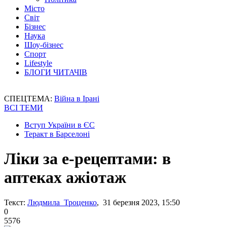
Місто
Світ
Бізнес
Наука
Шоу-бізнес
Спорт
Lifestyle
БЛОГИ ЧИТАЧІВ
СПЕЦТЕМА:
Війна в Ірані
ВСІ ТЕМИ
Вступ України в ЄС
Теракт в Барселоні
Ліки за е-рецептами: в
аптеках ажіотаж
Текст:
Людмила Троценко
, 31 березня 2023, 15:50
0
5576