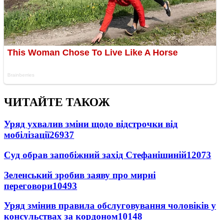
ЧИТАЙТЕ ТАКОЖ
Уряд ухвалив зміни щодо відстрочки від
мобілізації
26937
Суд обрав запобіжний захід Стефанішиній
12073
Зеленський зробив заяву про мирні
переговори
10493
Уряд змінив правила обслуговування чоловіків у
консульствах за кордоном
10148