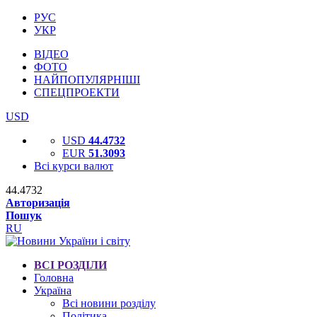
РУС
УКР
ВІДЕО
ФОТО
НАЙПОПУЛЯРНІШІ
СПЕЦПРОЕКТИ
USD
USD
44.4732
EUR
51.3093
Всі курси валют
44.4732
Авторизація
Пошук
RU
ВСІ РОЗДІЛИ
Головна
Україна
Всі новини розділу
Політика