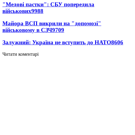
"Медові пастки": СБУ попередила
військових
9988
Майора ВСП викрили на "допомозі"
військовому в СЗЧ
9709
Залужний: Україна не вступить до НАТО
8606
Читати коментарі