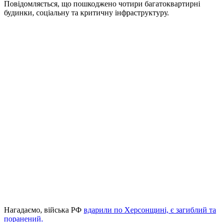
Повідомляється, що пошкоджено чотири багатоквартирні
будинки, соціальну та критичну інфраструктуру.
Нагадаємо, війська РФ
вдарили по Херсонщині, є загиблий та
поранений.