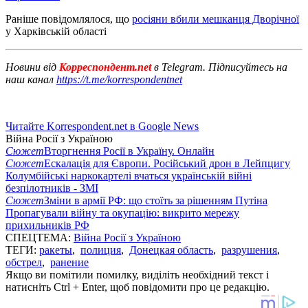
Раніше повідомлялося, що
росіяни вбили мешканця Дворічної
у Харківській області
Новини від
Корреспондент.net
в Telegram. Підписуйтесь на
наш канал
https://t.me/korrespondentnet
Читайте Korrespondent.net в Google News
Війна Росії з Україною
Сюжет
Вторгнення Росії в Україну. Онлайн
Сюжет
Ескалація для Європи. Російський дрон в Лейпцигу
Колумбійські наркокартелі вчаться українській війні
безпілотників - ЗМІ
Сюжет
Зміни в армії РФ: що стоїть за рішенням Путіна
Пропагували війну та окупацію: викрито мережу
прихильників РФ
СПЕЦТЕМА:
Війна Росії з Україною
ТЕГИ:
ракеты
,
полиция
,
Донецкая область
,
разрушения
,
обстрел
,
ранение
Якщо ви помітили помилку, виділіть необхідний текст і
натисніть Ctrl + Enter, щоб повідомити про це редакцію.