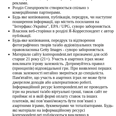
реклами.
Розділ Спецпроекти створюється спільно з
комерційними партнерами.
Будь яке копіювання, публікація, передрук, чи наступне
поширення інформації, що містить посилання на
"Інтерфакс-Україна", EPA / UPG, суворо забороняється.
Власник веб-сторінки в розділі Я-Корреспондент є автор
публікації.
Будь-яке копіювання, передрук та відтворення
фотографічних творів та/або аудіовізуальних творів
правовласника Getty Images - суворо забороняється.
Матеріали сайту korrespondent.net призначені для осіб
старше 21 року (21+). Участь в азартних іграх може
викликати ігрову залежність. Дотримуйтесь правил
(принципів) відповідальної гри. При виявленні перших
ознак залежності негайно зверніться до спеціаліста.
Пам'ятайте, що участь в азартних іграх не може бути
джерелом доходів або альтернативою роботі.
Інформаційний ресурс korrespondent.net не проводить
ігри на реальні та/або віртуальні гроші, також сайт не
приймає ні в якій формі оплату ставок та інших
платежів, які пов’язані/можуть бути пов’язані з
азартними іграми, букмекерами чи тоталізаторами. Будь-
які матеріали на інформаційному ресурсі
korrespondent.net публікуються виключно в