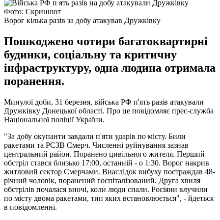
Фото: Скриншот
Ворог кілька разів за добу атакував Дружківку
Пошкоджено чотири багатоквартирні
будинки, соціальну та критичну
інфраструктуру, одна людина отримала
поранення.
Минулої доби, 31 березня, війська РФ п'ять разів атакували
Дружківку Донецької області. Про це повідомляє прес-служба
Національної поліції України.
"За добу окупанти завдали п'яти ударів по місту. Били
ракетами та РСЗВ Смерч. Численні руйнування зазнав
центральний район. Поранено цивільного жителя. Перший
обстріл стався близько 17:00, останній - о 1:30. Ворог накрив
житловий сектор Смерчами. Внаслідок вибуху постраждав 48-
річний чоловік, поранений госпіталізований. Друга хвиля
обстрілів почалася вночі, коли люди спали. Росіяни влучили
по місту двома ракетами, тип яких встановлюється", - йдеться
в повідомленні.