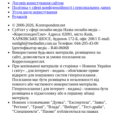
Договір користування сайтом
Політика у сфері конфіденційності і персональних даних
Угода щодо користування
Редакція
© 2000-2026, Korrespondent.net
Суб'єкт у сфері онлайн-медіа Назва онлайн-медіа –
«КореспонденТ.net» Адреса: 02091, місто Київ,
ХАРКІВСЬКЕ ШОСЕ, будинок 172-Б, офіс 208/1 E-mail:
sunlight@mediadim.com.ua
Телефон: 044-205-43-00
Ідентифікатор медіа – R40-06068
Використання будь-яких матеріалів, розміщених на
сайті, дозволяється за умови посилання на
Корреспондент.net.
При копіюванні матеріалів зі сторінки « Новини України
і світу» , для інтернет - видань - обов'язкове пряме
відкрите для пошукових систем гіперпосилання .
Посилання має бути розміщена в незалежності від
повного або часткового використання матеріалів.
Гіперпосилання ( для інтернет - видань) - повинна бути
розміщена в підзаголовку або в першому абзаці
матеріалу.
Новини з позначками "Думка", "Експертиза", "Заява",
"Регіони", "Гроші", "Влада", "Вибори", "Тест-драйв",
"Спецпроекти", "Промо" публікуються на правах