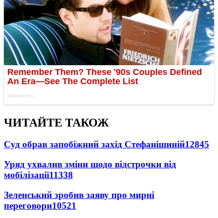
ЧИТАЙТЕ ТАКОЖ
Суд обрав запобіжний захід Стефанішиній
12845
Уряд ухвалив зміни щодо відстрочки від
мобілізації
11338
Зеленський зробив заяву про мирні
переговори
10521