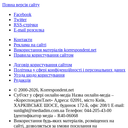
Повна версія сайту
Facebook
Twitter
RSS-стрічки
E-mail розсилка
Контакти
Реклама на сайті
Використання матеріалів korrespondent.net
Правила користування сайтом
Договір користування сайтом
Політика у сфері конфіденційності і персональних даних
Угода щодо користування
Редакція
© 2000-2026, Korrespondent.net
Суб'єкт у сфері онлайн-медіа Назва онлайн-медіа –
«КореспонденТ.net» Адреса: 02091, місто Київ,
ХАРКІВСЬКЕ ШОСЕ, будинок 172-Б, офіс 208/1 E-mail:
sunlight@mediadim.com.ua
Телефон: 044-205-43-00
Ідентифікатор медіа – R40-06068
Використання будь-яких матеріалів, розміщених на
сайті, дозволяється за умови посилання на