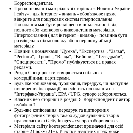
Корреспондент.net.
При копіюванні матеріалів зі сторінки « Новини України
і світу» , для інтернет - видань - обов'язкове пряме
відкрите для пошукових систем гіперпосилання .
Посилання має бути розміщена в незалежності від
повного або часткового використання матеріалів.
Гіперпосилання ( для інтернет - видань) - повинна бути
розміщена в підзаголовку або в першому абзаці
матеріалу.
Новини з позначками "Думка", "Експертиза", "Заява",
"Регіони", "Гроші", "Влада", "Вибори", "Тест-драйв",
"Спецпроекти", "Промо" публікуються на правах
реклами.
Розділ Спецпроекти створюється спільно з
комерційними партнерами.
Будь яке копіювання, публікація, передрук, чи наступне
поширення інформації, що містить посилання на
"Інтерфакс-Україна", EPA / UPG, суворо забороняється.
Власник веб-сторінки в розділі Я-Корреспондент є автор
публікації.
Будь-яке копіювання, передрук та відтворення
фотографічних творів та/або аудіовізуальних творів
правовласника Getty Images - суворо забороняється.
Матеріали сайту korrespondent.net призначені для осіб
старше 21 року (21+). Участь в азартних іграх може