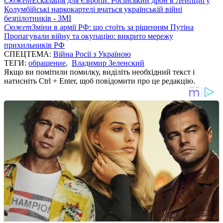
Сюжет
Ескалація для Європи. Російський дрон в Лейпцигу
Колумбійські наркокартелі вчаться українській війні
безпілотників - ЗМІ
Сюжет
Зміни в армії РФ: що стоїть за рішенням Путіна
Пропагували війну та окупацію: викрито мережу
прихильників РФ
СПЕЦТЕМА:
Війна Росії з Україною
ТЕГИ:
обращение
,
Владимир Зеленский
Якщо ви помітили помилку, виділіть необхідний текст і
натисніть Ctrl + Enter, щоб повідомити про це редакцію.