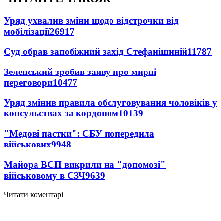
Уряд ухвалив зміни щодо відстрочки від
мобілізації
26917
Суд обрав запобіжний захід Стефанішиній
11787
Зеленський зробив заяву про мирні
переговори
10477
Уряд змінив правила обслуговування чоловіків у
консульствах за кордоном
10139
"Медові пастки": СБУ попередила
військових
9948
Майора ВСП викрили на "допомозі"
військовому в СЗЧ
9639
Читати коментарі