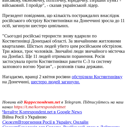
військову, економічну, політичну, юридичну. Перший пункт -
військовий. І пройде", - сказав український лідер.
Президент повідомив, що кількість постраждалих внаслідок
російського обстрілу Костянтинівки на Донеччині зросла до 11
осіб, загинули шестеро цивільних.
"Сьогодні російські терористи знову вдарили по
Костянтинівці Донецької області. За звичайними житловими
кварталами. Шістьох людей убито цим російським обстрілом.
Три жінки, троє чоловіків. Звичайні люди звичайного містечка
на Донбасі. Ще 11 людей отримали поранення. Росія
застосувала проти Костянтинівки ракети С-3 та систему
залпового вогню Ураган", - розповів глава держави.
Нагадаємо, вранці 2 квітня росіяни
обстріляли Костянтинівку
на Донеччині,
шестеро людей загинули.
Новини від
Корреспондент.net
в Telegram. Підписуйтесь на наш
канал
https://t.me/korrespondentnet
Читайте Korrespondent.net в Google News
Війна Росії з Україною
Сюжет
Вторгнення Росії в Україну. Онлайн