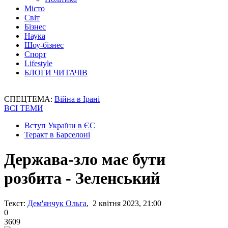
Місто
Світ
Бізнес
Наука
Шоу-бізнес
Спорт
Lifestyle
БЛОГИ ЧИТАЧІВ
СПЕЦТЕМА:
Війна в Ірані
ВСІ ТЕМИ
Вступ України в ЄС
Теракт в Барселоні
Держава-зло має бути
розбита - Зеленський
Текст:
Дем'янчук Ольга
, 2 квітня 2023, 21:00
0
3609