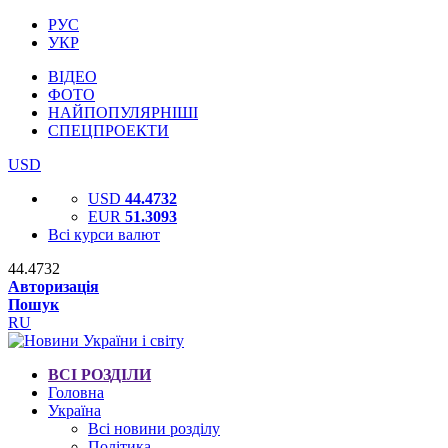
РУС
УКР
ВІДЕО
ФОТО
НАЙПОПУЛЯРНІШІ
СПЕЦПРОЕКТИ
USD
USD
44.4732
EUR
51.3093
Всі курси валют
44.4732
Авторизація
Пошук
RU
ВСІ РОЗДІЛИ
Головна
Україна
Всі новини розділу
Політика