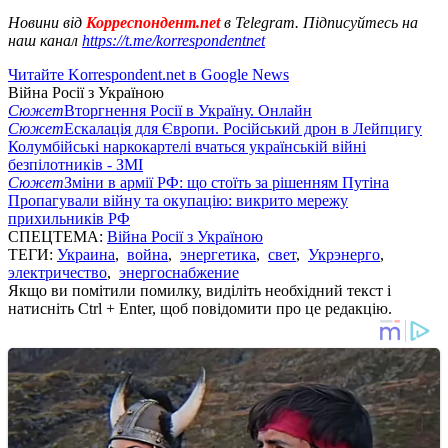
Новини від
Корреспондент.net
в Telegram. Підписуйтесь на
наш канал
https://t.me/korrespondentnet
Читайте Korrespondent.net в Google News
Війна Росії з Україною
Сюжет
Вторгнення Росії в Україну. Онлайн
Сюжет
Ескалація для Європи. Російський дрон в Лейпцигу
Колумбійські наркокартелі вчаться українській війні
безпілотників - ЗМІ
Сюжет
Зміни в армії РФ: що стоїть за рішенням Путіна
Пропагували війну та окупацію: викрито мережу
прихильників РФ
СПЕЦТЕМА:
Війна Росії з Україною
ТЕГИ:
Украина
,
война
,
энергетика
,
свет
,
Укрэнерго
,
электричество
,
энергоснабжение
Якщо ви помітили помилку, виділіть необхідний текст і
натисніть Ctrl + Enter, щоб повідомити про це редакцію.