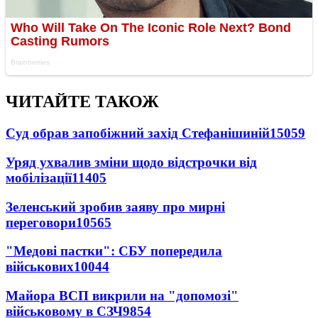
ЧИТАЙТЕ ТАКОЖ
Суд обрав запобіжний захід Стефанішиній
15059
Уряд ухвалив зміни щодо відстрочки від
мобілізації
11405
Зеленський зробив заяву про мирні
переговори
10565
"Медові пастки": СБУ попередила
військових
10044
Майора ВСП викрили на "допомозі"
військовому в СЗЧ
9854