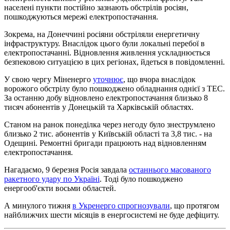
населені пункти постійно зазнають обстрілів росіян,
пошкоджуються мережі електропостачання.
Зокрема, на Донеччині росіяни обстріляли енергетичну
інфраструктуру. Внаслідок цього були локальні перебої в
електропостачанні. Відновлення живлення ускладнюється
безпековою ситуацією в цих регіонах, йдеться в повідомленні.
У свою чергу Міненерго
уточнює
, що вчора внаслідок
ворожого обстрілу було пошкоджено обладнання однієї з ТЕС.
За останню добу відновлено електропостачання близько 8
тисяч абонентів у Донецькій та Харківській областях.
Станом на ранок понеділка через негоду було знеструмлено
близько 2 тис. абонентів у Київській області та 3,8 тис. - на
Одещині. Ремонтні бригади працюють над відновленням
електропостачання.
Нагадаємо, 9 березня Росія завдала
останнього масованого
ракетного удару по Україні
. Тоді було пошкоджено
енергооб'єкти восьми областей.
А минулого тижня
в Укренерго спрогнозували
, що протягом
найближчих шести місяців в енергосистемі не буде дефіциту.