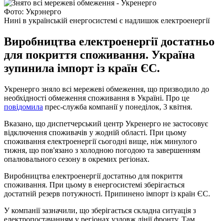
Фото: Укрэнерго
Нині в українській енергосистемі є надлишок електроенергії
Виробництва електроенергії достатньо
для покриття споживання. Україна
зупинила імпорт із країн ЄС.
Укренерго зняло всі мережеві обмеження, що призводило до
необхідності обмеження споживання в Україні. Про це
повідомила
прес-служба компанії у понеділок, 3 квітня.
Вказано, що диспетчерський центр Укренерго не застосовує
відключення споживачів у жодній області. При цьому
споживання електроенергії сьогодні вище, ніж минулого
тижня, що пов'язано з холодною погодою та завершенням
опалювального сезону в окремих регіонах.
Виробництва електроенергії достатньо для покриття
споживання. При цьому в енергосистемі зберігається
достатній резерв потужності. Припинено імпорт із країн ЄС.
У компанії зазначили, що зберігається складна ситуація з
електропостачанням у регіонах уздовж лінії фронту. Там