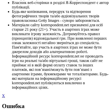
Власник веб-сторінки в розділі Я-Корреспондент є автор
публікації.
Будь-яке копіювання, передрук та відтворення
фотографічних творів та/або аудіовізуальних творів
правовласника Getty Images - суворо забороняється.
Матеріали сайту korrespondent.net призначені для осіб
старше 21 року (21+). Участь в азартних іграх може
викликати ігрову залежність. Дотримуйтесь правил
(принципів) відповідальної гри. При виявленні перших
ознак залежності негайно зверніться до спеціаліста.
Пам'ятайте, що участь в азартних іграх не може бути
джерелом доходів або альтернативою роботі.
Інформаційний ресурс korrespondent.net не проводить
ігри на реальні та/або віртуальні гроші, також сайт не
приймає ні в якій формі оплату ставок та інших
платежів, які пов’язані/можуть бути пов’язані з
азартними іграми, букмекерами чи тоталізаторами. Будь-
які матеріали на інформаційному ресурсі
korrespondent.net публікуються виключно в
інформаційних цілях.
X
Ошибка