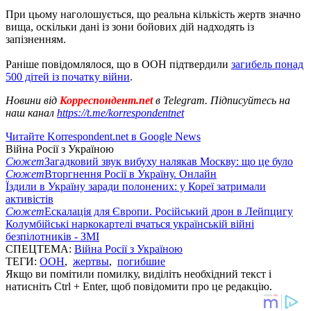
При цьому наголошується, що реальна кількість жертв значно
вища, оскільки дані із зони бойових дій надходять із
запізненням.
Раніше повідомлялося, що в ООН підтвердили
загибель понад
500 дітей із початку війни
.
Новини від
Корреспондент.net
в Telegram. Підписуйтесь на
наш канал
https://t.me/korrespondentnet
Читайте Korrespondent.net в Google News
Війна Росії з Україною
Сюжет
Загадковий звук вибуху налякав Москву: що це було
Сюжет
Вторгнення Росії в Україну. Онлайн
Їздили в Україну заради полонених: у Кореї затримали
активістів
Сюжет
Ескалація для Європи. Російський дрон в Лейпцигу
Колумбійські наркокартелі вчаться українській війні
безпілотників - ЗМІ
СПЕЦТЕМА:
Війна Росії з Україною
ТЕГИ:
ООН
,
жертвы
,
погибшие
Якщо ви помітили помилку, виділіть необхідний текст і
натисніть Ctrl + Enter, щоб повідомити про це редакцію.