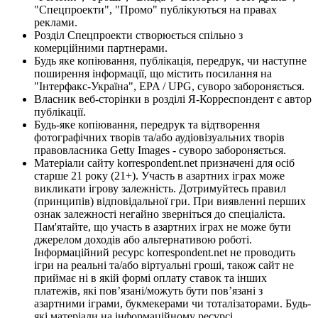
"Спецпроекти", "Промо" публікуються на правах
реклами.
Розділ Спецпроекти створюється спільно з
комерційними партнерами.
Будь яке копіювання, публікація, передрук, чи наступне
поширення інформації, що містить посилання на
"Інтерфакс-Україна", EPA / UPG, суворо забороняється.
Власник веб-сторінки в розділі Я-Корреспондент є автор
публікації.
Будь-яке копіювання, передрук та відтворення
фотографічних творів та/або аудіовізуальних творів
правовласника Getty Images - суворо забороняється.
Матеріали сайту korrespondent.net призначені для осіб
старше 21 року (21+). Участь в азартних іграх може
викликати ігрову залежність. Дотримуйтесь правил
(принципів) відповідальної гри. При виявленні перших
ознак залежності негайно зверніться до спеціаліста.
Пам'ятайте, що участь в азартних іграх не може бути
джерелом доходів або альтернативою роботі.
Інформаційний ресурс korrespondent.net не проводить
ігри на реальні та/або віртуальні гроші, також сайт не
приймає ні в якій формі оплату ставок та інших
платежів, які пов’язані/можуть бути пов’язані з
азартними іграми, букмекерами чи тоталізаторами. Будь-
які матеріали на інформаційному ресурсі