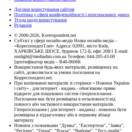
Договір користування сайтом
Політика у сфері конфіденційності і персональних даних
Угода щодо користування
Редакція
© 2000-2026, Korrespondent.net
Суб'єкт у сфері онлайн-медіа Назва онлайн-медіа –
«КореспонденТ.net» Адреса: 02091, місто Київ,
ХАРКІВСЬКЕ ШОСЕ, будинок 172-Б, офіс 208/1 E-mail:
sunlight@mediadim.com.ua
Телефон: 044-205-43-00
Ідентифікатор медіа – R40-06068
Використання будь-яких матеріалів, розміщених на
сайті, дозволяється за умови посилання на
Корреспондент.net.
При копіюванні матеріалів зі сторінки « Новини України
і світу» , для інтернет - видань - обов'язкове пряме
відкрите для пошукових систем гіперпосилання .
Посилання має бути розміщена в незалежності від
повного або часткового використання матеріалів.
Гіперпосилання ( для інтернет - видань) - повинна бути
розміщена в підзаголовку або в першому абзаці
матеріалу.
Новини з позначками "Думка", "Експертиза", "Заява",
"Регіони", "Гроші", "Влада", "Вибори", "Тест-драйв",