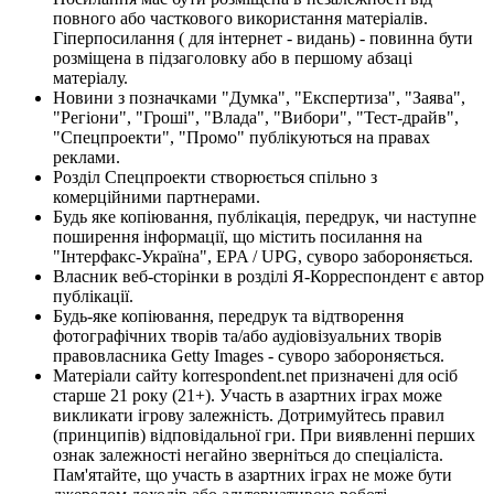
повного або часткового використання матеріалів.
Гіперпосилання ( для інтернет - видань) - повинна бути
розміщена в підзаголовку або в першому абзаці
матеріалу.
Новини з позначками "Думка", "Експертиза", "Заява",
"Регіони", "Гроші", "Влада", "Вибори", "Тест-драйв",
"Спецпроекти", "Промо" публікуються на правах
реклами.
Розділ Спецпроекти створюється спільно з
комерційними партнерами.
Будь яке копіювання, публікація, передрук, чи наступне
поширення інформації, що містить посилання на
"Інтерфакс-Україна", EPA / UPG, суворо забороняється.
Власник веб-сторінки в розділі Я-Корреспондент є автор
публікації.
Будь-яке копіювання, передрук та відтворення
фотографічних творів та/або аудіовізуальних творів
правовласника Getty Images - суворо забороняється.
Матеріали сайту korrespondent.net призначені для осіб
старше 21 року (21+). Участь в азартних іграх може
викликати ігрову залежність. Дотримуйтесь правил
(принципів) відповідальної гри. При виявленні перших
ознак залежності негайно зверніться до спеціаліста.
Пам'ятайте, що участь в азартних іграх не може бути