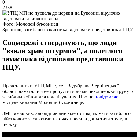
0
2338
Фото: Молодой буковинец
Зрештою, загиблого захисника відспівали представники ПЦУ
Соцмережі стверджують, що люди
"взяли храм штурмом", а полеглого
захисника відспівали представники
ПЦУ.
Представники УПЦ МП у селі Задубрівка Чернівецької
області намагалися не пропустити до місцевої церкви труну із
загиблим воїном для відспівування. Про це
повідомляє
місцеве видання Молодий буковинець.
ЗМІ також виклало відповідне відео з тим, як мати загиблого
військового зі сльозами на очах просила допустити труну в
церкву.