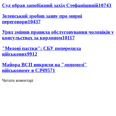
Суд обрав запобіжний захід Стефанішиній
10743
Зеленський зробив заяву про мирні
переговори
10437
Уряд змінив правила обслуговування чоловіків у
консульствах за кордоном
10117
"Медові пастки": СБУ попередила
військових
9912
Майора ВСП викрили на "допомозі"
військовому в СЗЧ
9571
Читати коментарі