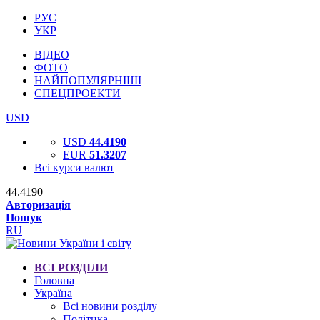
РУС
УКР
ВІДЕО
ФОТО
НАЙПОПУЛЯРНІШІ
СПЕЦПРОЕКТИ
USD
USD
44.4190
EUR
51.3207
Всі курси валют
44.4190
Авторизація
Пошук
RU
ВСІ РОЗДІЛИ
Головна
Україна
Всі новини розділу
Політика