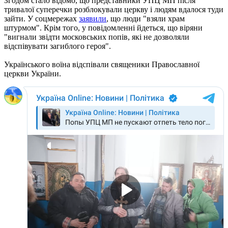
Згодом стало відомо, що представники УПЦ МП після
тривалої суперечки розблокували церкву і людям вдалося туди
зайти. У соцмережах
заявили
, що люди "взяли храм
штурмом". Крім того, у повідомленні йдеться, що віряни
"вигнали звідти московських попів, які не дозволяли
відспівувати загиблого героя".
Українського воїна відспівали священики Православної
церкви України.