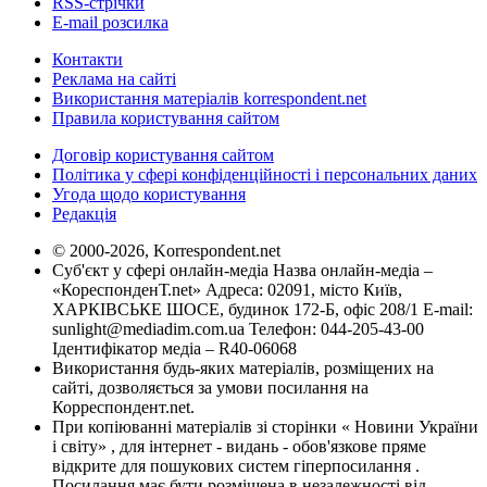
RSS-стрічки
E-mail розсилка
Контакти
Реклама на сайті
Використання матеріалів korrespondent.net
Правила користування сайтом
Договір користування сайтом
Політика у сфері конфіденційності і персональних даних
Угода щодо користування
Редакція
© 2000-2026, Korrespondent.net
Суб'єкт у сфері онлайн-медіа Назва онлайн-медіа –
«КореспонденТ.net» Адреса: 02091, місто Київ,
ХАРКІВСЬКЕ ШОСЕ, будинок 172-Б, офіс 208/1 E-mail:
sunlight@mediadim.com.ua
Телефон: 044-205-43-00
Ідентифікатор медіа – R40-06068
Використання будь-яких матеріалів, розміщених на
сайті, дозволяється за умови посилання на
Корреспондент.net.
При копіюванні матеріалів зі сторінки « Новини України
і світу» , для інтернет - видань - обов'язкове пряме
відкрите для пошукових систем гіперпосилання .
Посилання має бути розміщена в незалежності від