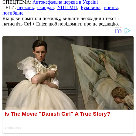
СПЕЦТЕМА:
Автокефальна церква в Україні
ТЕГИ:
церковь
,
скандал
,
УПЦ МП
,
Буковина
,
воины
,
погибшие
Якщо ви помітили помилку, виділіть необхідний текст і
натисніть Ctrl + Enter, щоб повідомити про це редакцію.