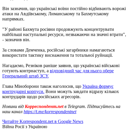
Він зазначив, що українські воїни постійно відбивають ворожі
атаки на Авдіївському, Лиманському та Бахмутському
напрямках.
"У районі Бахмута росіяни продовжують концентрувати
найбільші наступальні ресурси, незважаючи на значні втрати",
- зазначив він.
За словами Демченка, російські загарбники намагаються
використати тактику виснаження та тотальної руйнації.
Нагадаємо, Резніков раніше заявив, що українські військові
готують контрнаступ, а
відповідний час для нього обере
Генеральний штаб ЗСУ.
Глава Міноборони також наголосив, що
Україна формує
контрударні корпуси.
Вони можуть завдати відразу кількох
контрударів щодо російських агресорів.
Новини від
Корреспондент.net
в Telegram. Підписуйтесь на
наш канал
https://t.me/korrespondentnet
Читайте Korrespondent.net в Google News
Війна Росії з Україною