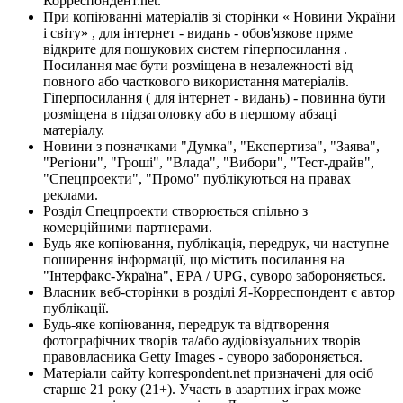
Корреспондент.net.
При копіюванні матеріалів зі сторінки « Новини України
і світу» , для інтернет - видань - обов'язкове пряме
відкрите для пошукових систем гіперпосилання .
Посилання має бути розміщена в незалежності від
повного або часткового використання матеріалів.
Гіперпосилання ( для інтернет - видань) - повинна бути
розміщена в підзаголовку або в першому абзаці
матеріалу.
Новини з позначками "Думка", "Експертиза", "Заява",
"Регіони", "Гроші", "Влада", "Вибори", "Тест-драйв",
"Спецпроекти", "Промо" публікуються на правах
реклами.
Розділ Спецпроекти створюється спільно з
комерційними партнерами.
Будь яке копіювання, публікація, передрук, чи наступне
поширення інформації, що містить посилання на
"Інтерфакс-Україна", EPA / UPG, суворо забороняється.
Власник веб-сторінки в розділі Я-Корреспондент є автор
публікації.
Будь-яке копіювання, передрук та відтворення
фотографічних творів та/або аудіовізуальних творів
правовласника Getty Images - суворо забороняється.
Матеріали сайту korrespondent.net призначені для осіб
старше 21 року (21+). Участь в азартних іграх може