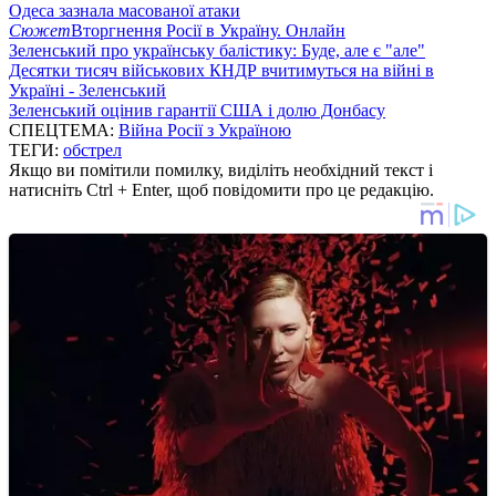
Одеса зазнала масованої атаки
Сюжет
Вторгнення Росії в Україну. Онлайн
Зеленський про українську балістику: Буде, але є "але"
Десятки тисяч військових КНДР вчитимуться на війні в
Україні - Зеленський
Зеленський оцінив гарантії США і долю Донбасу
СПЕЦТЕМА:
Війна Росії з Україною
ТЕГИ:
обстрел
Якщо ви помітили помилку, виділіть необхідний текст і
натисніть Ctrl + Enter, щоб повідомити про це редакцію.