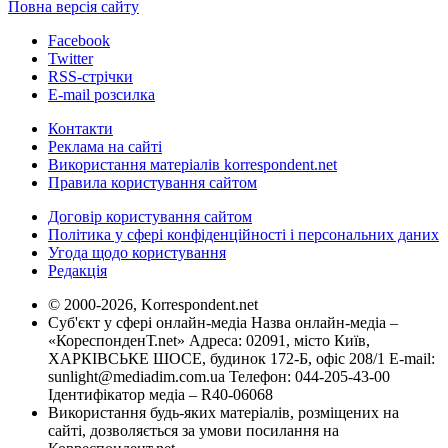
Повна версія сайту
Facebook
Twitter
RSS-стрічки
E-mail розсилка
Контакти
Реклама на сайті
Використання матеріалів korrespondent.net
Правила користування сайтом
Договір користування сайтом
Політика у сфері конфіденційності і персональних даних
Угода щодо користування
Редакція
© 2000-2026, Korrespondent.net
Суб'єкт у сфері онлайн-медіа Назва онлайн-медіа –
«КореспонденТ.net» Адреса: 02091, місто Київ,
ХАРКІВСЬКЕ ШОСЕ, будинок 172-Б, офіс 208/1 E-mail:
sunlight@mediadim.com.ua
Телефон: 044-205-43-00
Ідентифікатор медіа – R40-06068
Використання будь-яких матеріалів, розміщених на
сайті, дозволяється за умови посилання на