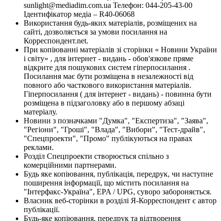
sunlight@mediadim.com.ua
Телефон: 044-205-43-00
Ідентифікатор медіа – R40-06068
Використання будь-яких матеріалів, розміщених на
сайті, дозволяється за умови посилання на
Корреспондент.net.
При копіюванні матеріалів зі сторінки « Новини України
і світу» , для інтернет - видань - обов'язкове пряме
відкрите для пошукових систем гіперпосилання .
Посилання має бути розміщена в незалежності від
повного або часткового використання матеріалів.
Гіперпосилання ( для інтернет - видань) - повинна бути
розміщена в підзаголовку або в першому абзаці
матеріалу.
Новини з позначками "Думка", "Експертиза", "Заява",
"Регіони", "Гроші", "Влада", "Вибори", "Тест-драйв",
"Спецпроекти", "Промо" публікуються на правах
реклами.
Розділ Спецпроекти створюється спільно з
комерційними партнерами.
Будь яке копіювання, публікація, передрук, чи наступне
поширення інформації, що містить посилання на
"Інтерфакс-Україна", EPA / UPG, суворо забороняється.
Власник веб-сторінки в розділі Я-Корреспондент є автор
публікації.
Будь-яке копіювання, передрук та відтворення