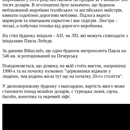
тисяч доларів. В оголошенні було зазначено, що будинок
мебльований виробами італійських та англійських майстрів,
кімнати оздоблені дорогими меблями. Підлога вкрита
мармуром та німецьким паркетом і має підігрів. Люстри -
чеські, а побутова техніка від дорогого виробника.
На стіні будинку ініціали - АП, чи ЛП, які можуть співпадати з
ініціалами Павла Лебедя.
За даними Bihus.info, ще один будинок митрополита Павла на
546 кв. м розташований на Печерську.
Повідомляється, що ділянку, на якій стоїть маєток, наприкінці
1990-х та на початку нульових "церковники віджали у
людини, чия родина жила тут ще на початку 20-го століття".
У двоповерховому будинку з мансардою, вартість якого може
становити понад мільйон доларів, є турецька лазня, сауна,
басейн, винотека та окремий ліфт.