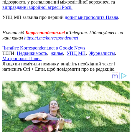
підозрюють у розпалюванні міжрелігійної ворожнечі та
виправданні збройної агресії Росії.
УПЦ МП заявила про перший
допит митрополита Павла
.
Новини від
Корреспондент.net
в Telegram. Підписуйтесь на
наш канал
https://t.me/korrespondentnet
Читайте Korrespondent.net в Google News
ТЕГИ:
Недвижимость
,
жилье
,
УПЦ МП
,
Журналисты
,
Митрополит Павел
Якщо ви помітили помилку, виділіть необхідний текст і
натисніть Ctrl + Enter, щоб повідомити про це редакцію.