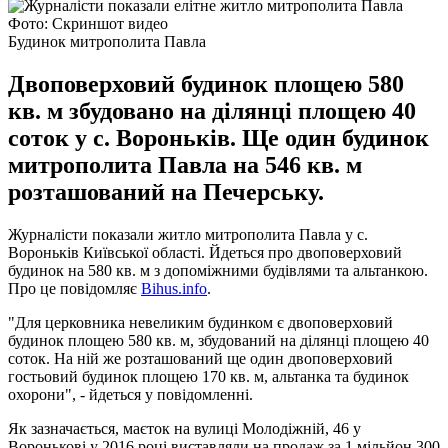
Фото: Скриншот видео
Будинок митрополита Павла
Двоповерховий будинок площею 580
кв. м збудовано на ділянці площею 40
соток у с. Вороньків. Ще один будинок
митрополита Павла на 546 кв. м
розташований на Печерську.
Журналісти показали житло митрополита Павла у с.
Вороньків Київської області. Йдеться про двоповерховий
будинок на 580 кв. м з допоміжними будівлями та альтанкою.
Про це повідомляє
Bihus.info
.
"Для церковника невеликим будинком є двоповерховий
будинок площею 580 кв. м, збудований на ділянці площею 40
соток. На ній же розташований ще один двоповерховий
гостьовий будинок площею 170 кв. м, альтанка та будинок
охорони", - йдеться у повідомленні.
Як зазначається, маєток на вулиці Молодіжній, 46 у
Воронькові у 2016 році виставляли на продаж за 1 мільйон 300