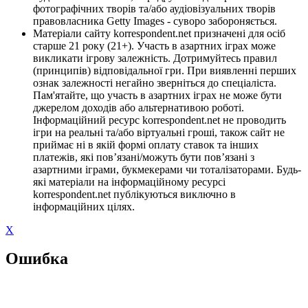
фотографічних творів та/або аудіовізуальних творів
правовласника Getty Images - суворо забороняється.
Матеріали сайту korrespondent.net призначені для осіб
старше 21 року (21+). Участь в азартних іграх може
викликати ігрову залежність. Дотримуйтесь правил
(принципів) відповідальної гри. При виявленні перших
ознак залежності негайно зверніться до спеціаліста.
Пам'ятайте, що участь в азартних іграх не може бути
джерелом доходів або альтернативою роботі.
Інформаційний ресурс korrespondent.net не проводить
ігри на реальні та/або віртуальні гроші, також сайт не
приймає ні в якій формі оплату ставок та інших
платежів, які пов’язані/можуть бути пов’язані з
азартними іграми, букмекерами чи тоталізаторами. Будь-
які матеріали на інформаційному ресурсі
korrespondent.net публікуються виключно в
інформаційних цілях.
X
Ошибка