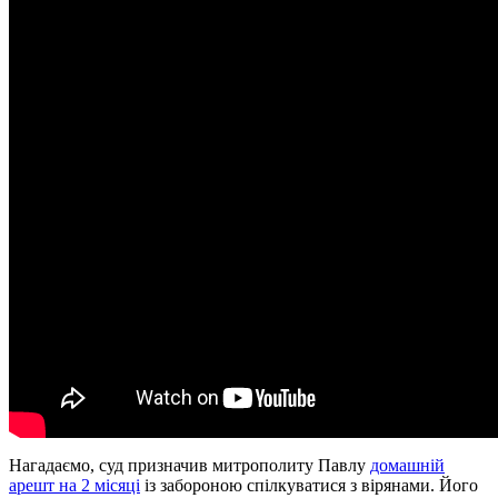
Нагадаємо, суд призначив митрополиту Павлу
домашній
арешт на 2 місяці
із забороною спілкуватися з вірянами. Його