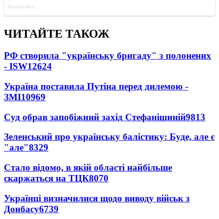
ЧИТАЙТЕ ТАКОЖ
РФ створила "українську бригаду" з полонених
- ISW
12624
Україна поставила Путіна перед дилемою -
ЗМІ
10969
Суд обрав запобіжний захід Стефанішиній
9813
Зеленський про українську балістику: Буде, але є
"але"
8329
Стало відомо, в якій області найбільше
скаржаться на ТЦК
8070
Українці визначилися щодо виводу військ з
Донбасу
6739