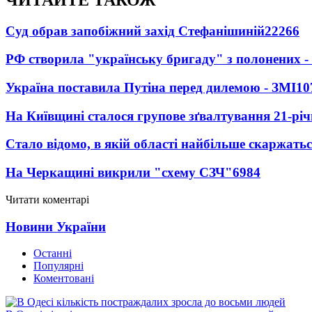
Суд обрав запобіжний захід Стефанішиній
22266
РФ створила "українську бригаду" з полонених -
Україна поставила Путіна перед дилемою - ЗМІ
10
На Київщині сталося групове зґвалтування 21-річ
Стало відомо, в якій області найбільше скаржать
На Черкащині викрили "схему СЗЧ"
6984
Читати коментарі
Новини України
Останні
Популярні
Коментовані