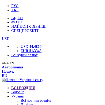
РУС
УКР
ВІДЕО
ФОТО
НАЙПОПУЛЯРНІШІ
СПЕЦПРОЕКТИ
USD
USD
44.4869
EUR
51.3348
Всі курси валют
44.4869
Авторизація
Пошук
RU
ВСІ РОЗДІЛИ
Головна
Україна
Всі новини розділу
Політика