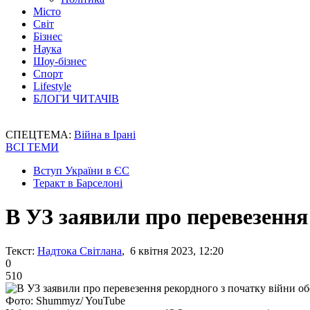
Місто
Світ
Бізнес
Наука
Шоу-бізнес
Спорт
Lifestyle
БЛОГИ ЧИТАЧІВ
СПЕЦТЕМА:
Війна в Ірані
ВСІ ТЕМИ
Вступ України в ЄС
Теракт в Барселоні
В УЗ заявили про перевезення
Текст:
Надтока Світлана
, 6 квітня 2023, 12:20
0
510
Фото: Shummyz/ YouTube