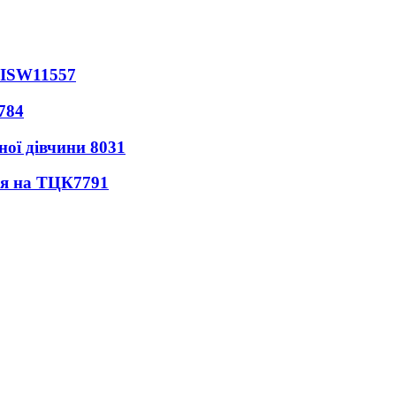
 ISW
11557
784
ної дівчини
8031
ся на ТЦК
7791