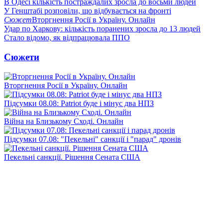
В Одесі кількість постраждалих зросла до восьми людей
У Генштабі розповіли, що відбувається на фронті
Сюжет
Вторгнення Росії в Україну. Онлайн
Удар по Харкову: кількість поранених зросла до 13 людей
Стало відомо, як відпрацювала ППО
Сюжети
Вторгнення Росії в Україну. Онлайн
Підсумки 08.08: Patriot буде і мінус два НПЗ
Війна на Близькому Сході. Онлайн
Підсумки 07.08: "Пекельні" санкції і "парад" дронів
Пекельні санкції. Рішення Сената США