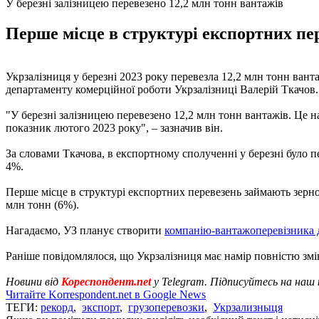
У березні залізницею перевезено 12,2 млн тонн вантажів
Перше місце в структурі експортних пер
Укрзалізниця у березні 2023 року перевезла 12,2 млн тонн ван
департаменту комерційної роботи Укрзалізниці Валерій Ткачов.
"У березні залізницею перевезено 12,2 млн тонн вантажів. Це на
показник лютого 2023 року", – зазначив він.
За словами Ткачова, в експортному сполученні у березні було п
4%.
Перше місце в структурі експортних перевезень займають зернові
млн тонн (6%).
Нагадаємо, УЗ планує створити
компанію-вантажоперевізника 
Раніше повідомлялося, що Укрзалізниця має намір повністю зм
Новини від
Кореспондент.net
у Telegram. Підписуйтесь на наш
Читайте Korrespondent.net в Google News
ТЕГИ:
рекорд
,
экспорт
,
грузоперевозки
,
Укрзализныця