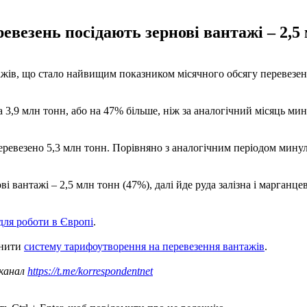
евезень посідають зернові вантажі – 2,5
тажів, що стало найвищим показником місячного обсягу перевезен
 3,9 млн тонн, або на 47% більше, ніж за аналогічний місяць мин
еревезено 5,3 млн тонн. Порівняно з аналогічним періодом минул
 вантажі – 2,5 млн тонн (47%), далі йде руда залізна і марганцев
для роботи в Європі
.
інити
систему тарифоутворення на перевезення вантажів
.
 канал
https://t.me/korrespondentnet