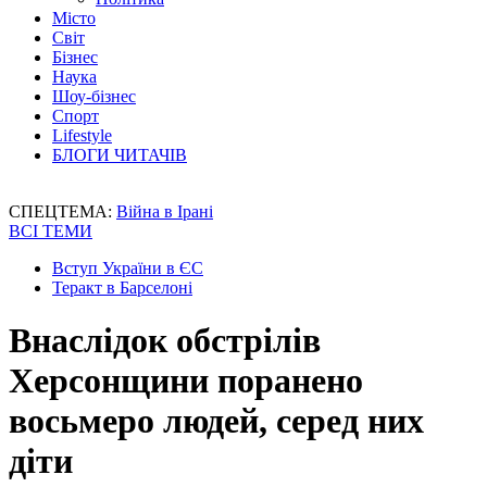
Місто
Світ
Бізнес
Наука
Шоу-бізнес
Спорт
Lifestyle
БЛОГИ ЧИТАЧІВ
СПЕЦТЕМА:
Війна в Ірані
ВСІ ТЕМИ
Вступ України в ЄС
Теракт в Барселоні
Внаслідок обстрілів
Херсонщини поранено
восьмеро людей, серед них
діти