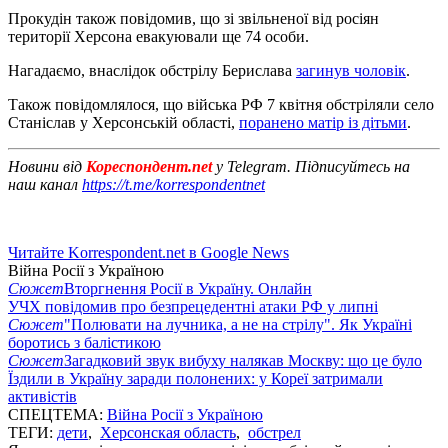
Прокудін також повідомив, що зі звільненої від росіян
території Херсона евакуювали ще 74 особи.
Нагадаємо, внаслідок обстрілу Берислава
загинув чоловік
.
Також повідомлялося, що війська РФ 7 квітня обстріляли село
Станіслав у Херсонській області,
поранено матір із дітьми
.
Новини від
Кореспондент.net
у Telegram. Підписуйтесь на
наш канал
https://t.me/korrespondentnet
Читайте Korrespondent.net в Google News
Війна Росії з Україною
Сюжет
Вторгнення Росії в Україну. Онлайн
УЧХ повідомив про безпрецедентні атаки РФ у липні
Сюжет
"Полювати на лучника, а не на стрілу". Як Україні
боротись з балістикою
Сюжет
Загадковий звук вибуху налякав Москву: що це було
Їздили в Україну заради полонених: у Кореї затримали
активістів
СПЕЦТЕМА:
Війна Росії з Україною
ТЕГИ:
дети
,
Херсонская область
,
обстрел