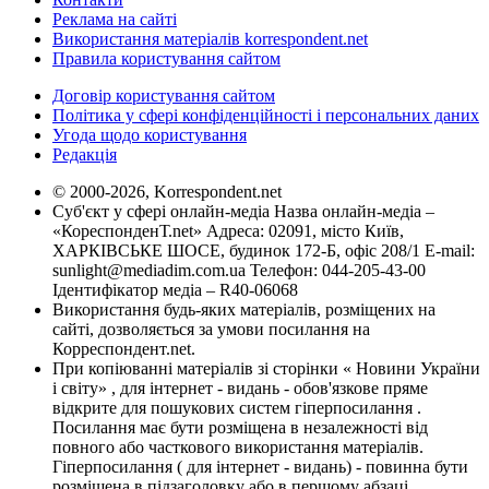
Реклама на сайті
Використання матеріалів korrespondent.net
Правила користування сайтом
Договір користування сайтом
Політика у сфері конфіденційності і персональних даних
Угода щодо користування
Редакція
© 2000-2026, Korrespondent.net
Суб'єкт у сфері онлайн-медіа Назва онлайн-медіа –
«КореспонденТ.net» Адреса: 02091, місто Київ,
ХАРКІВСЬКЕ ШОСЕ, будинок 172-Б, офіс 208/1 E-mail:
sunlight@mediadim.com.ua
Телефон: 044-205-43-00
Ідентифікатор медіа – R40-06068
Використання будь-яких матеріалів, розміщених на
сайті, дозволяється за умови посилання на
Корреспондент.net.
При копіюванні матеріалів зі сторінки « Новини України
і світу» , для інтернет - видань - обов'язкове пряме
відкрите для пошукових систем гіперпосилання .
Посилання має бути розміщена в незалежності від
повного або часткового використання матеріалів.
Гіперпосилання ( для інтернет - видань) - повинна бути
розміщена в підзаголовку або в першому абзаці