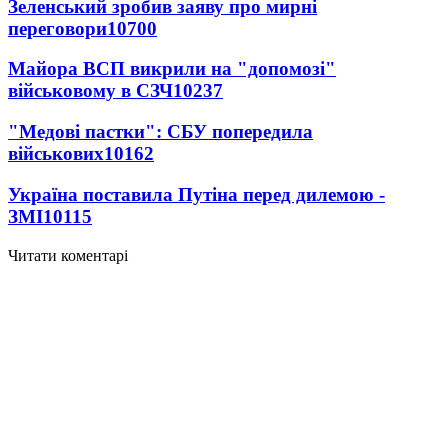
Зеленський зробив заяву про мирні
переговори
10700
Майора ВСП викрили на "допомозі"
військовому в СЗЧ
10237
"Медові пастки": СБУ попередила
військових
10162
Україна поставила Путіна перед дилемою -
ЗМІ
10115
Читати коментарі