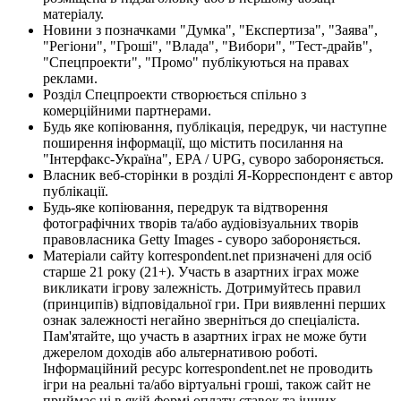
матеріалу.
Новини з позначками "Думка", "Експертиза", "Заява",
"Регіони", "Гроші", "Влада", "Вибори", "Тест-драйв",
"Спецпроекти", "Промо" публікуються на правах
реклами.
Розділ Спецпроекти створюється спільно з
комерційними партнерами.
Будь яке копіювання, публікація, передрук, чи наступне
поширення інформації, що містить посилання на
"Інтерфакс-Україна", EPA / UPG, суворо забороняється.
Власник веб-сторінки в розділі Я-Корреспондент є автор
публікації.
Будь-яке копіювання, передрук та відтворення
фотографічних творів та/або аудіовізуальних творів
правовласника Getty Images - суворо забороняється.
Матеріали сайту korrespondent.net призначені для осіб
старше 21 року (21+). Участь в азартних іграх може
викликати ігрову залежність. Дотримуйтесь правил
(принципів) відповідальної гри. При виявленні перших
ознак залежності негайно зверніться до спеціаліста.
Пам'ятайте, що участь в азартних іграх не може бути
джерелом доходів або альтернативою роботі.
Інформаційний ресурс korrespondent.net не проводить
ігри на реальні та/або віртуальні гроші, також сайт не
приймає ні в якій формі оплату ставок та інших