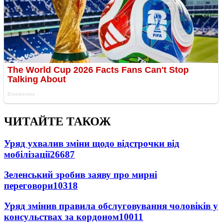
ЧИТАЙТЕ ТАКОЖ
Уряд ухвалив зміни щодо відстрочки від
мобілізації
26687
Зеленський зробив заяву про мирні
переговори
10318
Уряд змінив правила обслуговування чоловіків у
консульствах за кордоном
10011