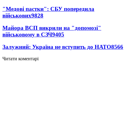
"Медові пастки": СБУ попередила
військових
9828
Майора ВСП викрили на "допомозі"
військовому в СЗЧ
9405
Залужний: Україна не вступить до НАТО
8566
Читати коментарі