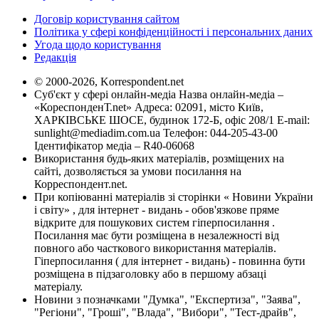
Договір користування сайтом
Політика у сфері конфіденційності і персональних даних
Угода щодо користування
Редакція
© 2000-2026, Korrespondent.net
Суб'єкт у сфері онлайн-медіа Назва онлайн-медіа –
«КореспонденТ.net» Адреса: 02091, місто Київ,
ХАРКІВСЬКЕ ШОСЕ, будинок 172-Б, офіс 208/1 E-mail:
sunlight@mediadim.com.ua
Телефон: 044-205-43-00
Ідентифікатор медіа – R40-06068
Використання будь-яких матеріалів, розміщених на
сайті, дозволяється за умови посилання на
Корреспондент.net.
При копіюванні матеріалів зі сторінки « Новини України
і світу» , для інтернет - видань - обов'язкове пряме
відкрите для пошукових систем гіперпосилання .
Посилання має бути розміщена в незалежності від
повного або часткового використання матеріалів.
Гіперпосилання ( для інтернет - видань) - повинна бути
розміщена в підзаголовку або в першому абзаці
матеріалу.
Новини з позначками "Думка", "Експертиза", "Заява",
"Регіони", "Гроші", "Влада", "Вибори", "Тест-драйв",