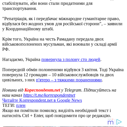
стабілізувати, аби вони стали придатними для
транспортування.
"Репатріація, як і передбачає міжнародне гуманітарне право,
відбулася без жодних умов для російської сторони", – заявили
у Координаційному штабі.
Крім того, Україна на честь Рамадану передала двох
військовополонених мусульман, які воювали у складі армії
РФ.
Нагадаємо, Україна
повернула з полону сто людей
.
Попередній обмін полоненими відбувся 3 квітня. Тоді Україна
повернула 12 громадян – 10 військовослужбовців та двох
цивільних, з них
п'ятеро – з тяжкими пораненнями
.
Новини від
Кореспондент.net
у Telegram. Підписуйтесь на
наш канал
https://t.me/korrespondentnet
Читайте Korrespondent.net в Google News
ТЕГИ:
плен
Якщо ви помітили помилку, виділіть необхідний текст і
натисніть Ctrl + Enter, щоб повідомити про це редакцію.