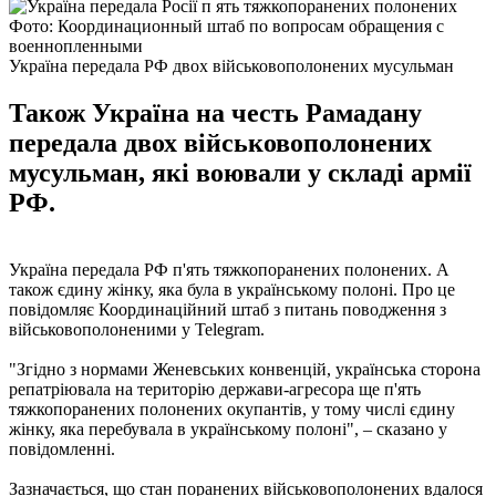
Фото: Координационный штаб по вопросам обращения с
военнопленными
Україна передала РФ двох військовополонених мусульман
Також Україна на честь Рамадану
передала двох військовополонених
мусульман, які воювали у складі армії
РФ.
Україна передала РФ п'ять тяжкопоранених полонених. А
також єдину жінку, яка була в українському полоні. Про це
повідомляє Координаційний штаб з питань поводження з
військовополоненими у Telegram.
"Згідно з нормами Женевських конвенцій, українська сторона
репатріювала на територію держави-агресора ще п'ять
тяжкопоранених полонених окупантів, у тому числі єдину
жінку, яка перебувала в українському полоні", – сказано у
повідомленні.
Зазначається, що стан поранених військовополонених вдалося