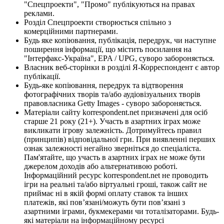
"Спецпроекти", "Промо" публікуються на правах
реклами.
Розділ Спецпроекти створюється спільно з
комерційними партнерами.
Будь яке копіювання, публікація, передрук, чи наступне
поширення інформації, що містить посилання на
"Інтерфакс-Україна", EPA / UPG, суворо забороняється.
Власник веб-сторінки в розділі Я-Корреспондент є автор
публікації.
Будь-яке копіювання, передрук та відтворення
фотографічних творів та/або аудіовізуальних творів
правовласника Getty Images - суворо забороняється.
Матеріали сайту korrespondent.net призначені для осіб
старше 21 року (21+). Участь в азартних іграх може
викликати ігрову залежність. Дотримуйтесь правил
(принципів) відповідальної гри. При виявленні перших
ознак залежності негайно зверніться до спеціаліста.
Пам'ятайте, що участь в азартних іграх не може бути
джерелом доходів або альтернативою роботі.
Інформаційний ресурс korrespondent.net не проводить
ігри на реальні та/або віртуальні гроші, також сайт не
приймає ні в якій формі оплату ставок та інших
платежів, які пов’язані/можуть бути пов’язані з
азартними іграми, букмекерами чи тоталізаторами. Будь-
які матеріали на інформаційному ресурсі