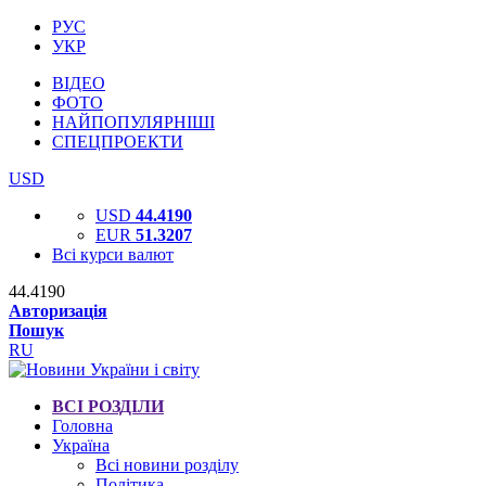
РУС
УКР
ВІДЕО
ФОТО
НАЙПОПУЛЯРНІШІ
СПЕЦПРОЕКТИ
USD
USD
44.4190
EUR
51.3207
Всі курси валют
44.4190
Авторизація
Пошук
RU
ВСІ РОЗДІЛИ
Головна
Україна
Всі новини розділу
Політика