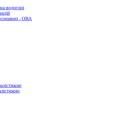
 на водогоні
анцій
рсонщині - ОВА
балістикою