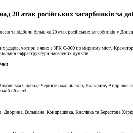
ад 20 атак російських загарбників за до
сів та відбили більш як 20 атак російських загарбників у Донец
их ударів, чотири з яких з ЗРК С-300 по мирному місту Краматор
ивільної інфраструктури населених пунктів.
ямки
ам'янська Слобода Чернігівської області; Вольфине, Андріївка та
ькій області.
 Дворічна, Вільшана, Кондрашівка, Кислівка та Берестове Харків