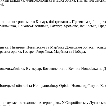
нктів Макіївка, Червонопопівка й Білогорівка. Під артилерійські
ті.
повний контроль місто Бахмут, бої тривають. Протягом доби проти
іньківка, Оріхово-Василівка, Бахмут, Хромове, Іванівське, Пре
ївка, Північне, Невельське та Мар'їнка Донецької області, успіху
асногорівка, Гостре, Георгіївка, Мар'їнка та Побєда.
Новомихайлівка, Вугледар, Богоявленка та Велика Новосілка на Д
нецької області та Новоданилівку, Оріхів, Новоандріївку та Кам'
тимчасово захоплених територіях. У Старобільську Луганської об