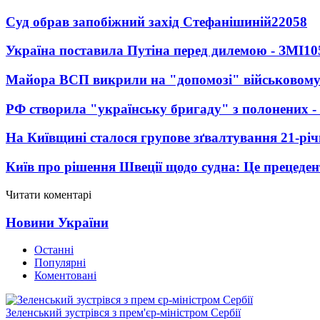
Суд обрав запобіжний захід Стефанішиній
22058
Україна поставила Путіна перед дилемою - ЗМІ
10
Майора ВСП викрили на "допомозі" військовому
РФ створила "українську бригаду" з полонених -
На Київщині сталося групове зґвалтування 21-річ
Київ про рішення Швеції щодо судна: Це прецеден
Читати коментарі
Новини України
Останні
Популярні
Коментовані
Зеленський зустрівся з прем'єр-міністром Сербії