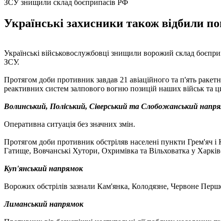
ЗСУ знищили склад боєприпасів РФ
Українські захисники також відбили пон
Українські військовослужбовці знищили ворожий склад боєприпа
ЗСУ.
Протягом доби противник завдав 21 авіаційного та п'ять ракетн
реактивних систем залпового вогню позицій наших військ та ц
Волинський, Поліський, Сіверський та Слобожанський напр
Оперативна ситуація без значних змін.
Протягом доби противник обстріляв населені пункти Грем'яч і К
Гатище, Вовчанські Хутори, Охримівка та Вільховатка у Харківс
Куп'янський напрямок
Ворожих обстрілів зазнали Кам'янка, Колодязне, Червоне Перше,
Лиманський напрямок