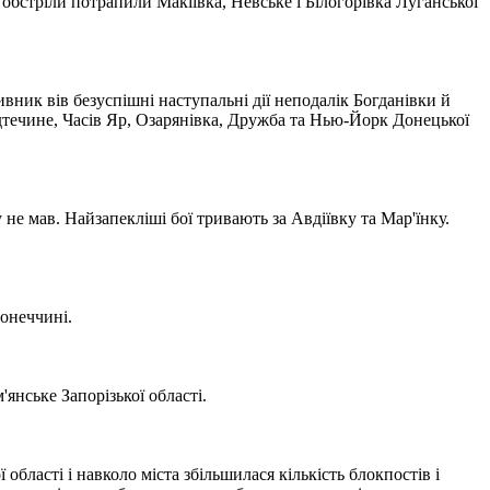
 обстріли потрапили Макіївка, Невське і Білогорівка Луганської
вник вів безуспішні наступальні дії неподалік Богданівки й
дтечине, Часів Яр, Озарянівка, Дружба та Нью-Йорк Донецької
 не мав. Найзапекліші бої тривають за Авдіївку та Мар'їнку.
онеччині.
янське Запорізької області.
ласті і навколо міста збільшилася кількість блокпостів і