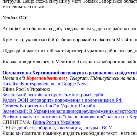
патрулів. Дещо схожа ситуація у місті Токмак Запорізької обл
місцевим таксистам.
Успіхи ЗСУ
Авіація Сил оборони за добу завдала вісім ударів по районах зо
Крім того, українські бійці збили ворожий гелікоптер Мі-24 та ш
Підрозділи ракетних військ та артилерії уразили район зосеред
Як вже повідомлялося, у Мелітополі окупанти заборонили здій
Окупанти на Херсонщині погрожують розправою за відсутні
Новини від
Кореспондент.net
у Telegram. Підписуйтесь на наш
Читайте Korrespondent.net в Google News
Війна Росії з Україною
Зеленський зустрівся з прем'єр-міністром Сербії
Радбез ООН обговорить поводження з полоненими в РФ
Сюжет
Вторгнення Росії в Україну. Онлайн
Зеленський: В Україні не залишилося неушкоджених електрост
Росіяни планують посилити "вільне полювання" на авто на Хе
СПЕЦТЕМА:
Війна Росії з Україною
ТЕГИ:
донбасс
,
оборона
,
оккупация
,
штурм
,
ВСУ
Якщо ви помітили помилку, виділіть необхідний текст і натисніт