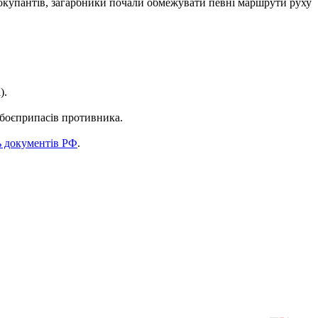
в окупантів, загарбники почали обмежувати певні маршрути руху
).
д боєприпасів противника.
ь документів РФ
.