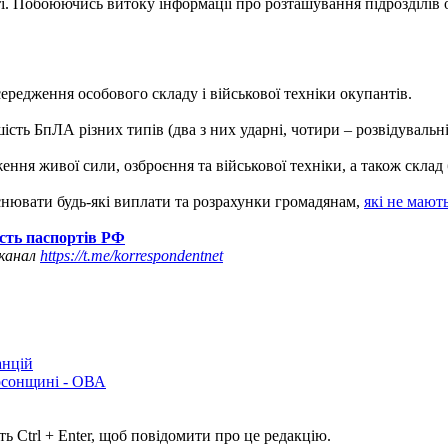
асті. Побоюючись витоку інформації про розташування підрозділі
середження особового складу і військової техніки окупантів.
ість БпЛА різних типів (два з них ударні, чотири – розвідувальні
ження живої сили, озброєння та військової техніки, а також скла
снювати будь-які виплати та розрахунки громадянам,
які не мают
сть паспортів РФ
 канал
https://t.me/korrespondentnet
анцій
рсонщині - ОВА
ь Ctrl + Enter, щоб повідомити про це редакцію.