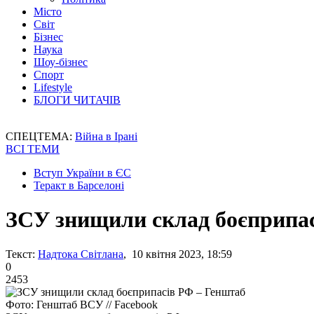
Місто
Світ
Бізнес
Наука
Шоу-бізнес
Спорт
Lifestyle
БЛОГИ ЧИТАЧІВ
СПЕЦТЕМА:
Війна в Ірані
ВСІ ТЕМИ
Вступ України в ЄС
Теракт в Барселоні
ЗСУ знищили склад боєприпас
Текст:
Надтока Світлана
, 10 квітня 2023, 18:59
0
2453
Фото: Генштаб ВСУ // Facebook