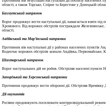
Противник вів безуспішні наступальні дії поблизу населених пу
області, а також Торське, Спірне та Берестове у Донецькій облас
Бахмутський напрямок
Ворог продовжує вести наступальні дії, намагається взяти під 
Хромового. Від ворожих обстрілів постраждали Железнянське, М
області.
Авдіївський та Мар'їнський напрямки
Противник вів наступальні дії у районах населених пунктів Авді
Водночас ворожих обстрілів зазнали Авдіївка, Первомайське, Кр
Шахтарський напрямок
Ворог наступальних дій не робив. Обстріляв населені пункти 
Запорізький та Херсонський напрямки
Противник продовжує вести оборонні дії. Обстріляв Времівку До
Дії окупантів
Росіяни продовжують посилювати контррозвідувальний режим на 