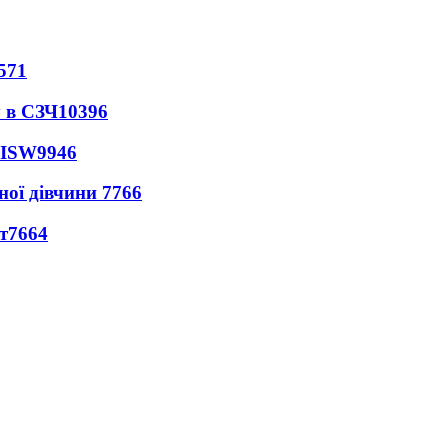
571
 в СЗЧ
10396
 ISW
9946
ної дівчини
7766
т
7664