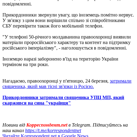
повідомленні.
Прикордонники звернули увагу, що іноземець помітно нервує.
У зв'язку з цим вони вирішили спільно зі співробітниками
СБУ перевірити також його мобільний телефон.
"У телефоні 50-річного молдаванина правоохоронці виявили
матеріали проросійського характеру та контент на підтримку
російського імперіалізму", - наголошується в повідомленні.
Іноземцю наразі заборонено в'їзд на територію України
терміном на три роки.
Нагадаємо, правоохоронці у п'ятницю, 24 березня,
затримали
священика, який мав тісні зв'язки із Росією.
Прикордонники затримали священика УПЦ МП, який
скаржився на сина "українця"
Новини від
Корреспондент.net
в Telegram. Підписуйтесь на
наш канал
https://t.me/korrespondentnet
Читайте Korrespondent.net в Google News