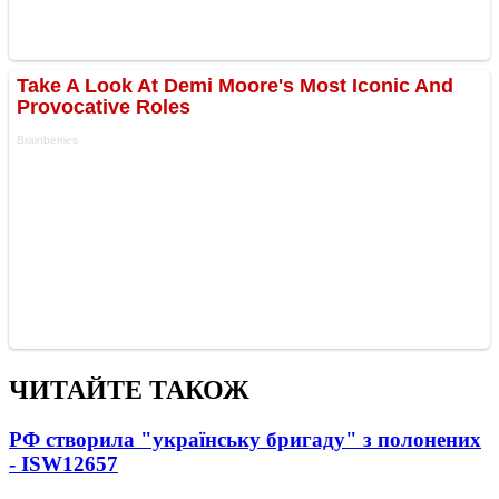
ЧИТАЙТЕ ТАКОЖ
РФ створила "українську бригаду" з полонених
- ISW
12657