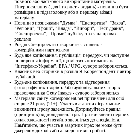
повного або часткового використання матеріалів.
Гіперпосилання ( для інтернет - видань) - повинна бути
розміщена в підзаголовку або в першому абзаці
матеріалу.
Новини з позначками "Думка", "Експертиза", "Заява",
"Регіони", "Гроші", "Влада", "Вибори", "Тест-драйв",
"Спецпроекти", "Промо" публікуються на правах
реклами.
Розділ Спецпроекти створюється спільно з
комерційними партнерами.
Будь яке копіювання, публікація, передрук, чи наступне
поширення інформації, що містить посилання на
"Інтерфакс-Україна", EPA / UPG, суворо забороняється.
Власник веб-сторінки в розділі Я-Корреспондент є автор
публікації.
Будь-яке копіювання, передрук та відтворення
фотографічних творів та/або аудіовізуальних творів
правовласника Getty Images - суворо забороняється.
Матеріали сайту korrespondent.net призначені для осіб
старше 21 року (21+). Участь в азартних іграх може
викликати ігрову залежність. Дотримуйтесь правил
(принципів) відповідальної гри. При виявленні перших
ознак залежності негайно зверніться до спеціаліста.
Пам'ятайте, що участь в азартних іграх не може бути
джерелом доходів або альтернативою роботі.