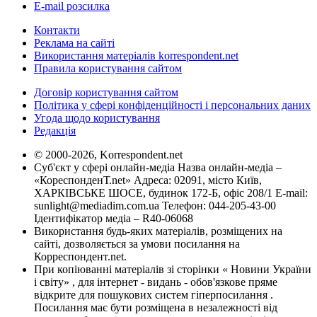
E-mail розсилка
Контакти
Реклама на сайті
Використання матеріалів korrespondent.net
Правила користування сайтом
Договір користування сайтом
Політика у сфері конфіденційності і персональних даних
Угода щодо користування
Редакція
© 2000-2026, Korrespondent.net
Суб'єкт у сфері онлайн-медіа Назва онлайн-медіа –
«КореспонденТ.net» Адреса: 02091, місто Київ,
ХАРКІВСЬКЕ ШОСЕ, будинок 172-Б, офіс 208/1 E-mail:
sunlight@mediadim.com.ua
Телефон: 044-205-43-00
Ідентифікатор медіа – R40-06068
Використання будь-яких матеріалів, розміщених на
сайті, дозволяється за умови посилання на
Корреспондент.net.
При копіюванні матеріалів зі сторінки « Новини України
і світу» , для інтернет - видань - обов'язкове пряме
відкрите для пошукових систем гіперпосилання .
Посилання має бути розміщена в незалежності від