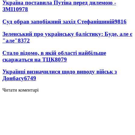
Україна поставила Путіна перед дилемою -
ЗМІ
10978
Суд обрав запобіжний захід Стефанішиній
9816
Зеленський про українську балістику: Буде, але є
"але"
8372
Стало відомо, в якій області найбільше
скаржаться на ТЦК
8079
Українці визначилися щодо виводу військ з
Донбасу
6749
Читати коментарі