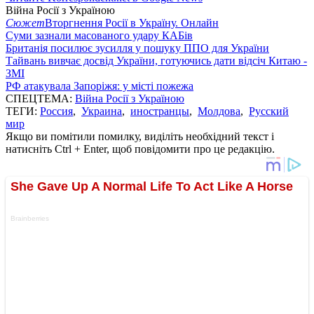
Війна Росії з Україною
Сюжет
Вторгнення Росії в Україну. Онлайн
Суми зазнали масованого удару КАБів
Британія посилює зусилля у пошуку ППО для України
Тайвань вивчає досвід України, готуючись дати відсіч Китаю -
ЗМІ
РФ атакувала Запоріжя: у місті пожежа
СПЕЦТЕМА:
Війна Росії з Україною
ТЕГИ:
Россия
,
Украина
,
иностранцы
,
Молдова
,
Русский
мир
Якщо ви помітили помилку, виділіть необхідний текст і
натисніть Ctrl + Enter, щоб повідомити про це редакцію.