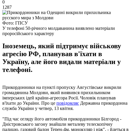
0
1287
Фото: ГПСУ
У телефоні 50-річного молдаванина виявлено матеріали
проросійського характеру
Іноземець, який підтримує військову
агресію РФ, планував в'їхати в
Україну, але його видали матеріали у
телефоні.
Прикордонники на пункті пропуску Августівське викрили
громадянина Молдови, який виявився прихильником
імперських ідей країни-агресора Росії. Чоловік планував
в'їхати до України. Про це
повідомляє
Державна прикордонна
служба України у четвер, 13 квітня.
"Під час огляду його автомобіля прикордонники Білгород -
Дністровського загону знайшли металеву телескопічну
палицю, газовий балон Терен-4м, монокуляр і ніж", - йдеться в