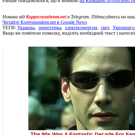
Раніше повідомлялося, що в Іванкові
на Київщині підтоплено п
Новини від
Корреспондент.net
в Telegram. Підписуйтесь на на
Читайте Korrespondent.net в Google News
ТЕГИ:
Украина
,
энергетика
,
электроэнергия
,
свет
,
Укрэнерго
Якщо ви помітили помилку, виділіть необхідний текст і натисніт