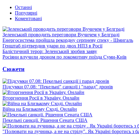
Останні
Популярні
Коментовані
Зеленський проводить переговори Вучичем у Белграді
Енергосистема пройшла рекордну серпневу спеку - Шмигаль
Генштаб підтвердив удари по двох НПЗ в Росії
Балістичний терор: Зеленський зробив заяву
Росіяни влучили дроном по локомотиву поїзда Суми-Київ
Сюжети
Підсумки 07.08: "Пекельні" санкції і "парад" дронів
Вторгнення Росії в Україну. Онлайн
Війна на Близькому Сході. Онлайн
Пекельні санкції. Рішення Сената США
"Полювати на лучника, а не на стрілу". Як Україні боротись з 