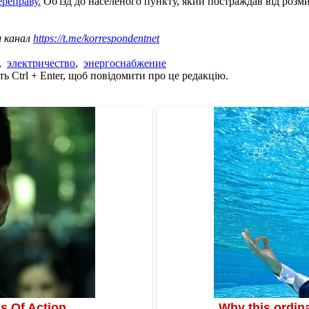
ереправу.
Об'їзд до населеного пункту, який постраждав від розмив
ш канал
https://t.me/korrespondentnet
,
электричество
,
энергоснабжение
ь Ctrl + Enter, щоб повідомити про це редакцію.