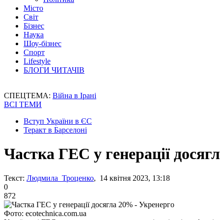
Місто
Світ
Бізнес
Наука
Шоу-бізнес
Спорт
Lifestyle
БЛОГИ ЧИТАЧІВ
СПЕЦТЕМА:
Війна в Ірані
ВСІ ТЕМИ
Вступ України в ЄС
Теракт в Барселоні
Частка ГЕС у генерації досяг
Текст:
Людмила Троценко
, 14 квітня 2023, 13:18
0
872
Фото: ecotechnica.com.ua