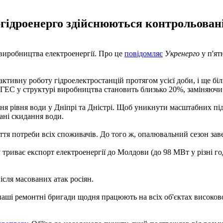
ргідроенерго здійснюються контрольован
і виробництва електроенергії. Про це
повідомляє
Укренерго
у п'ят
 активну роботу гідроелектростанцій протягом усієї доби, і ще б
 ГЕС у структурі виробництва становить близько 20%, заміняючи ч
ння рівня води у Дніпрі та Дністрі. Щоб уникнути масштабних пі
ні скидання води.
тя потреби всіх споживачів. До того ж, опалювальний сезон заве
у триває експорт електроенергії до Молдови (до 98 МВт у різні г
сля масованих атак росіян.
ші ремонтні бригади щодня працюють на всіх об'єктах високоволь