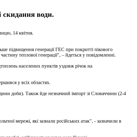
і скидання води.
ницю, 14 квітня.
ільше підвищення генерації ГЕС при покритті пікового
астину теплової генерації", – йдеться у повідомленні.
дтоплень населених пунктів уздовж річок на
ршився у всіх областях.
одини доби). Також йде незначний імпорт зі Словаччини (2-4
тної мережі, які зазнали російських атак", - зазначили в