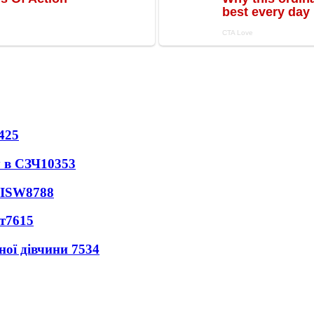
425
 в СЗЧ
10353
 ISW
8788
т
7615
ної дівчини
7534