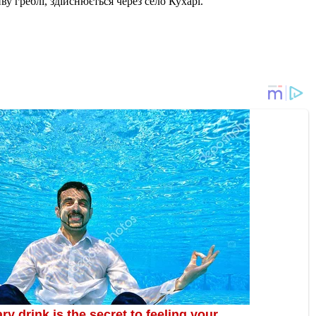
у греблі, здійснюється через село Кухарі.