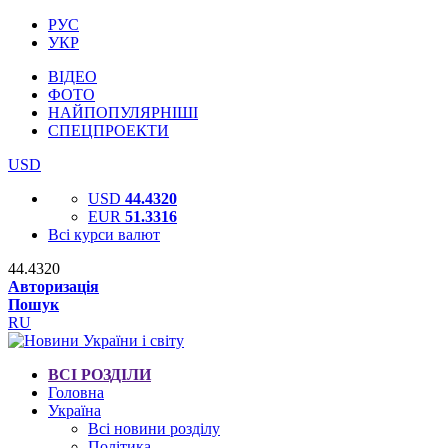
РУС
УКР
ВІДЕО
ФОТО
НАЙПОПУЛЯРНІШІ
СПЕЦПРОЕКТИ
USD
USD
44.4320
EUR
51.3316
Всі курси валют
44.4320
Авторизація
Пошук
RU
ВСІ РОЗДІЛИ
Головна
Україна
Всі новини розділу
Політика