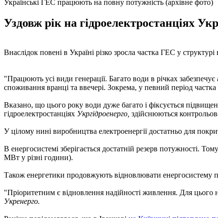
Українські ГЕС працюють на повну потужність (архівне фото)
Уздовж рік на гідроелектростанціях Ук
Внаслідок повені в Україні різко зросла частка ГЕС у структур
"Працюють усі види генерації. Багато води в річках забезпечує
споживання вранці та ввечері. Зокрема, у певний період частка
Вказано, що цього року води дуже багато і фіксується підвище
гідроелектростанціях
Укргідроенерго,
здійснюються контрольова
У цілому нині виробництва електроенергії достатньо для покрит
В енергосистемі зберігається достатній резерв потужності. Том
МВт у різні години).
Також енергетики продовжують відновлювати енергосистему пі
"Пріоритетним є відновлення надійності живлення. Для цього на
Укренерго.