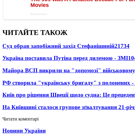
ЧИТАЙТЕ ТАКОЖ
Суд обрав запобіжний захід Стефанішиній
21734
Україна поставила Путіна перед дилемою - ЗМІ
10
Майора ВСП викрили на "допомозі" військовому
РФ створила "українську бригаду" з полонених -
Київ про рішення Швеції щодо судна: Це прецеден
На Київщині сталося групове зґвалтування 21-річ
Читати коментарі
Новини України