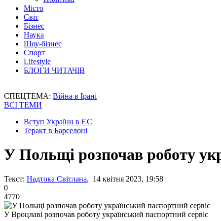
Місто
Світ
Бізнес
Наука
Шоу-бізнес
Спорт
Lifestyle
БЛОГИ ЧИТАЧІВ
СПЕЦТЕМА:
Війна в Ірані
ВСІ ТЕМИ
Вступ України в ЄС
Теракт в Барселоні
У Польщі розпочав роботу укр
Текст:
Надтока Світлана
, 14 квітня 2023, 19:58
0
4770
У Вроцлаві розпочав роботу український паспортний сервіс