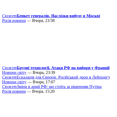
Сюжет
Бенкет генералів. Наслідки вибуху в Москві
Росія новини
— Вчора, 23:58
Сюжет
Брудні технології. Атаки РФ на вибори у Франції
Новини світу
— Вчора, 23:39
Сюжет
Ескалація для Європи. Російський дрон в Лейпцигу
Новини світу
— Вчора, 17:07
Сюжет
Зміни в армії РФ: що стоїть за рішенням Путіна
Росія новини
— Вчора, 15:20