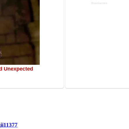
ії
11377