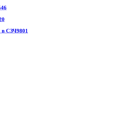
546
20
 в СЗЧ
9801