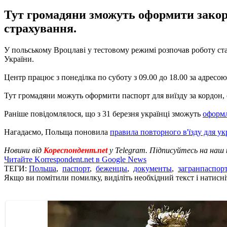
Тут громадяни зможуть оформити закорд
страхування.
У польському Вроцлаві у тестовому режимі розпочав роботу ст
України.
Центр працює з понеділка по суботу з 09.00 до 18.00 за адресою:
Тут громадяни можуть оформити паспорт для виїзду за кордон, 
Раніше повідомлялося, що з 31 березня українці зможуть
оформл
Нагадаємо, Польща поновила
правила повторного в'їзду для ук
Новини від
Кореспондент.net
у Telegram. Підписуйтесь на наш
Читайте Korrespondent.net в Google News
ТЕГИ:
Польша
,
паспорт
,
беженцы
,
документы
,
загранпаспор
Якщо ви помітили помилку, виділіть необхідний текст і натисніт