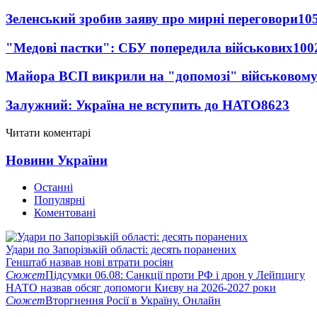
Зеленський зробив заяву про мирні переговори
10
"Медові пастки": СБУ попередила військових
100
Майора ВСП викрили на "допомозі" військовому
Залужний: Україна не вступить до НАТО
8623
Читати коментарі
Новини України
Останні
Популярні
Коментовані
Удари по Запорізькій області: десять поранених
Генштаб назвав нові втрати росіян
Сюжет
Підсумки 06.08: Санкції проти РФ і дрон у Лейпцигу
НАТО назвав обсяг допомоги Києву на 2026-2027 роки
Сюжет
Вторгнення Росії в Україну. Онлайн