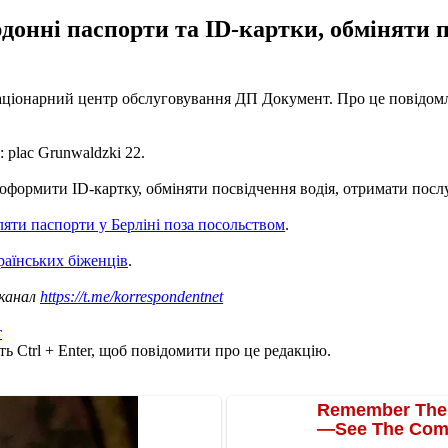
онні паспорти та ID-картки, обміняти п
аціонарний центр обслуговування ДП Документ. Про це повідомл
 plac Grunwaldzki 22.
оформити ID-картку, обміняти посвідчення водія, отримати посл
яти паспорти у Берліні поза посольством
.
раїнських біженців
.
 канал
https://t.me/korrespondentnet
т
ь Ctrl + Enter, щоб повідомити про це редакцію.