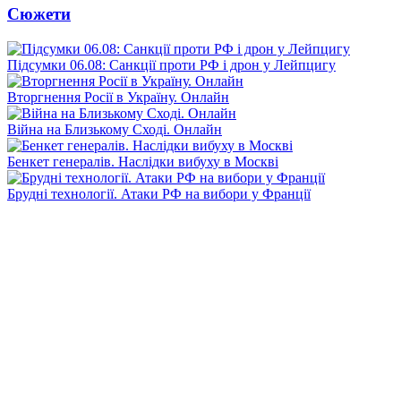
Сюжети
Підсумки 06.08: Санкції проти РФ і дрон у Лейпцигу
Вторгнення Росії в Україну. Онлайн
Війна на Близькому Сході. Онлайн
Бенкет генералів. Наслідки вибуху в Москві
Брудні технології. Атаки РФ на вибори у Франції