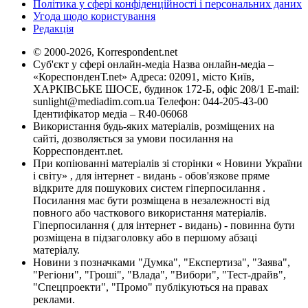
Політика у сфері конфіденційності і персональних даних
Угода щодо користування
Редакція
© 2000-2026, Korrespondent.net
Суб'єкт у сфері онлайн-медіа Назва онлайн-медіа –
«КореспонденТ.net» Адреса: 02091, місто Київ,
ХАРКІВСЬКЕ ШОСЕ, будинок 172-Б, офіс 208/1 E-mail:
sunlight@mediadim.com.ua
Телефон: 044-205-43-00
Ідентифікатор медіа – R40-06068
Використання будь-яких матеріалів, розміщених на
сайті, дозволяється за умови посилання на
Корреспондент.net.
При копіюванні матеріалів зі сторінки « Новини України
і світу» , для інтернет - видань - обов'язкове пряме
відкрите для пошукових систем гіперпосилання .
Посилання має бути розміщена в незалежності від
повного або часткового використання матеріалів.
Гіперпосилання ( для інтернет - видань) - повинна бути
розміщена в підзаголовку або в першому абзаці
матеріалу.
Новини з позначками "Думка", "Експертиза", "Заява",
"Регіони", "Гроші", "Влада", "Вибори", "Тест-драйв",
"Спецпроекти", "Промо" публікуються на правах
реклами.