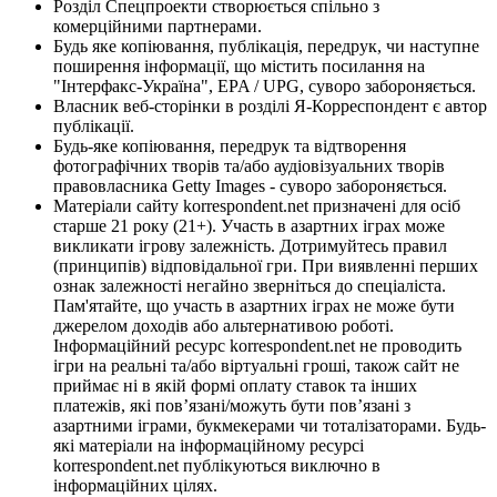
Розділ Спецпроекти створюється спільно з
комерційними партнерами.
Будь яке копіювання, публікація, передрук, чи наступне
поширення інформації, що містить посилання на
"Інтерфакс-Україна", EPA / UPG, суворо забороняється.
Власник веб-сторінки в розділі Я-Корреспондент є автор
публікації.
Будь-яке копіювання, передрук та відтворення
фотографічних творів та/або аудіовізуальних творів
правовласника Getty Images - суворо забороняється.
Матеріали сайту korrespondent.net призначені для осіб
старше 21 року (21+). Участь в азартних іграх може
викликати ігрову залежність. Дотримуйтесь правил
(принципів) відповідальної гри. При виявленні перших
ознак залежності негайно зверніться до спеціаліста.
Пам'ятайте, що участь в азартних іграх не може бути
джерелом доходів або альтернативою роботі.
Інформаційний ресурс korrespondent.net не проводить
ігри на реальні та/або віртуальні гроші, також сайт не
приймає ні в якій формі оплату ставок та інших
платежів, які пов’язані/можуть бути пов’язані з
азартними іграми, букмекерами чи тоталізаторами. Будь-
які матеріали на інформаційному ресурсі
korrespondent.net публікуються виключно в
інформаційних цілях.