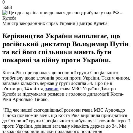
0
5683
Міністр закордонних справ України Дмитро Кулеба
Керівництво України наполягає, що
російський диктатор Володимир Путін
та всі його спільники мають бути
покарані за війну проти України.
Коста-Ріка приєдналася до основної групи Спеціального
трибуналу щодо злочинів росіян проти України. Таким чином,
загальна кількість держав у групі досягла 34. Про це в
п'ятницю, 14 квітня,
заявив
глава МЗС України Дмитро
Кулеба за підсумками розмови з головою дипломатії Коста-
Ріки Арнольдо Тіноко.
"Під час нашої сьогоднішньої розмови глава МЗС Арнольдо
Тіноко повідомив мені, що Коста-Ріка вирішила приєднатися
до Основної групи Спеціального трибуналу зі злочинів агресії
проти України, довівши загальну кількість держав до 34. Ми
також обговорили шляхи подальшого посилення