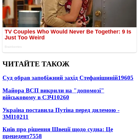
ЧИТАЙТЕ ТАКОЖ
Суд обрав запобіжний захід Стефанішиній
19605
Майора ВСП викрили на "допомозі"
військовому в СЗЧ
10260
Україна поставила Путіна перед дилемою -
ЗМІ
10211
Київ про рішення Швеції щодо судна: Це
прецедент
7558