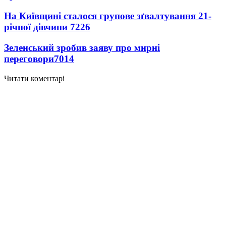
На Київщині сталося групове зґвалтування 21-
річної дівчини
7226
Зеленський зробив заяву про мирні
переговори
7014
Читати коментарі