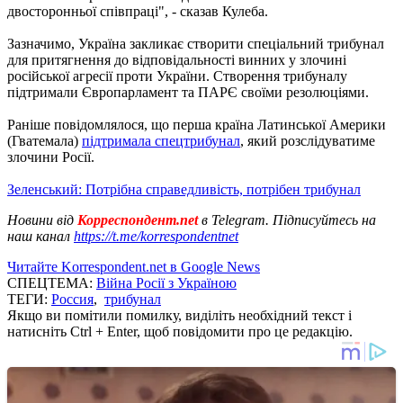
двосторонньої співпраці", - сказав Кулеба.
Зазначимо, Україна закликає створити спеціальний трибунал
для притягнення до відповідальності винних у злочині
російської агресії проти України. Створення трибуналу
підтримали Європарламент та ПАРЄ своїми резолюціями.
Раніше повідомлялося, що перша країна Латинської Америки
(Гватемала)
підтримала спецтрибунал
, який розслідуватиме
злочини Росії.
Зеленський: Потрібна справедливість, потрібен трибунал
Новини від
Корреспондент.net
в Telegram. Підписуйтесь на
наш канал
https://t.me/korrespondentnet
Читайте Korrespondent.net в Google News
СПЕЦТЕМА:
Війна Росії з Україною
ТЕГИ:
Россия
,
трибунал
Якщо ви помітили помилку, виділіть необхідний текст і
натисніть Ctrl + Enter, щоб повідомити про це редакцію.