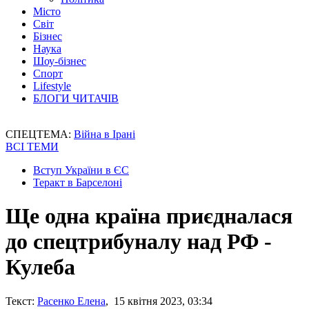
Місто
Світ
Бізнес
Наука
Шоу-бізнес
Спорт
Lifestyle
БЛОГИ ЧИТАЧІВ
СПЕЦТЕМА:
Війна в Ірані
ВСІ ТЕМИ
Вступ України в ЄС
Теракт в Барселоні
Ще одна країна приєдналася
до спецтрибуналу над РФ -
Кулеба
Текст:
Расенко Елена
, 15 квітня 2023, 03:34