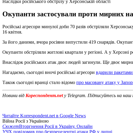
Наслідки російського обстрілу у Херсонській області
Окупанти застосували проти мирних нас
Російські агресори минулої доби 70 разів обстріляли Херсонсь
16 квітня.
За його даними, вчора росіяни випустили 419 снарядів. Окупан
Окупанти обстріляли житлові квартали у регіоні. А у Херсоні ро
Внаслідок російських атак двоє людей загинули. Ще двоє мирн
Нагадаємо, сьогодні вночі російські агресори
вдарили ракетами
Також сьогодні вранці стало відомо
про масовану атаку у Запорі
Новини від
Кореспондент.net
у Telegram. Підписуйтесь на наш
Читайте Korrespondent.net в Google News
Війна Росії з Україною
Сюжет
Вторгнення Росії в Україну. Онлайн
УЧХ повідомив про безпрецедентні атаки РФ у липні