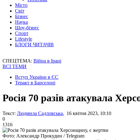
Місто
Світ
Бізнес
Наука
Шоу-бізнес
Спорт
Lifestyle
БЛОГИ ЧИТАЧІВ
СПЕЦТЕМА:
Війна в Ірані
ВСІ ТЕМИ
Вступ України в ЄС
Теракт в Барселоні
Росія 70 разів атакувала Хер
Текст:
Людмила Садловська
, 16 квітня 2023, 10:10
0
1316
Фото: Александр Прокудин / Telegram