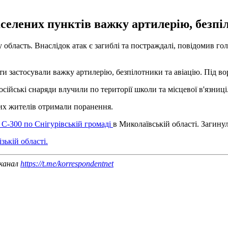
елених пунктів важку артилерію, безпіл
ку область. Внаслідок атак є загиблі та постраждалі, повідомив
ти застосували важку артилерію, безпілотники та авіацію. Під во
сійські снаряди влучили по території школи та місцевої в'язниці
их жителів отримали поранення.
 С-300 по Снігурівській громаді
в Миколаївській області. Загинул
зькій області.
 канал
https://t.me/korrespondentnet