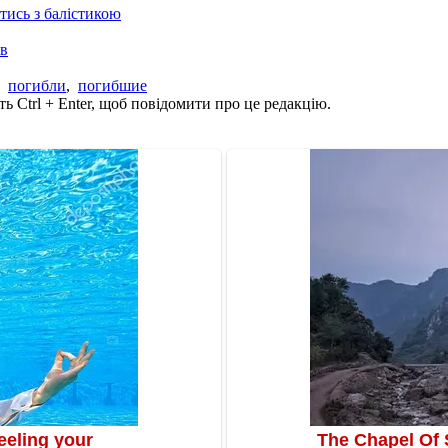
отись з балістикою
ів
,
погибли
,
погибшие
ь Ctrl + Enter, щоб повідомити про це редакцію.