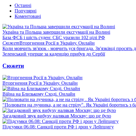
Останні
Популярні
Коментовані
Україна та Польща завершили ексгумації на Волині
База ФСБ і шість суден: СБС уразили 102 цілі РФ
Сюжет
Вторгнення Росії в Україну. Онлайн
Коли мовчить зв'язок - мовчить уся бригада. Зв'язківці просять
Зеленський уперше за каденцію прибув до Сербії
Сюжети
Вторгнення Росії в Україну. Онлайн
Війна на Близькому Сході. Онлайн
"Полювати на лучника, а не на стрілу". Як Україні боротись з 
Загадковий звук вибуху налякав Москву: що це було
Підсумки 06.08: Санкції проти РФ і дрон у Лейпцигу