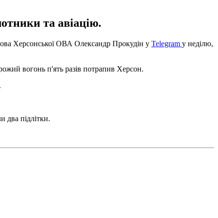
отники та авіацію.
 голова Херсонської ОВА Олександр Прокудін у
Telegram
у неділю,
рожий вогонь п'ять разів потрапив Херсон.
.
и два підлітки.