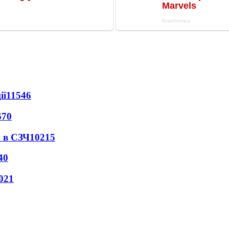
ії
11546
670
 в СЗЧ
10215
40
021