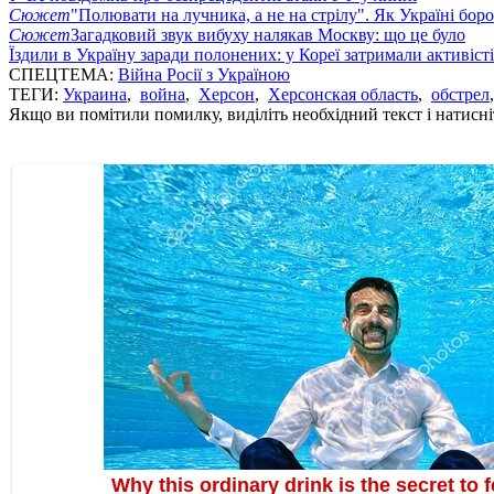
Сюжет
"Полювати на лучника, а не на стрілу". Як Україні бор
Сюжет
Загадковий звук вибуху налякав Москву: що це було
Їздили в Україну заради полонених: у Кореї затримали активіст
СПЕЦТЕМА:
Війна Росії з Україною
ТЕГИ:
Украина
,
война
,
Херсон
,
Херсонская область
,
обстрел
Якщо ви помітили помилку, виділіть необхідний текст і натисніт