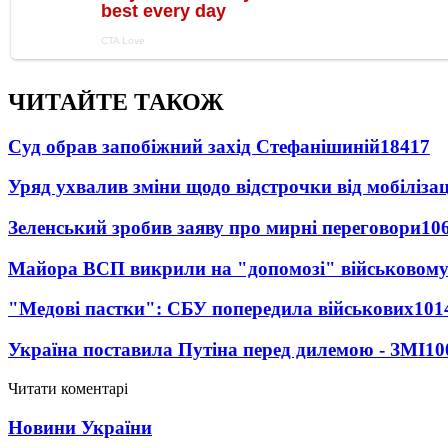
ЧИТАЙТЕ ТАКОЖ
Суд обрав запобіжний захід Стефанішиній
18417
Уряд ухвалив зміни щодо відстрочки від мобілізац
Зеленський зробив заяву про мирні переговори
10
Майора ВСП викрили на "допомозі" військовому
"Медові пастки": СБУ попередила військових
101
Україна поставила Путіна перед дилемою - ЗМІ
10
Читати коментарі
Новини України