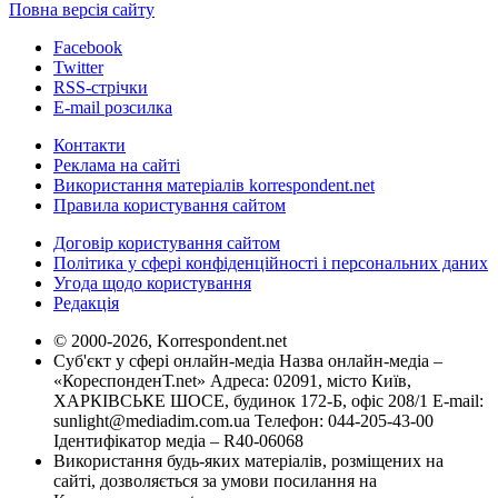
Повна версія сайту
Facebook
Twitter
RSS-стрічки
E-mail розсилка
Контакти
Реклама на сайті
Використання матеріалів korrespondent.net
Правила користування сайтом
Договір користування сайтом
Політика у сфері конфіденційності і персональних даних
Угода щодо користування
Редакція
© 2000-2026, Korrespondent.net
Суб'єкт у сфері онлайн-медіа Назва онлайн-медіа –
«КореспонденТ.net» Адреса: 02091, місто Київ,
ХАРКІВСЬКЕ ШОСЕ, будинок 172-Б, офіс 208/1 E-mail:
sunlight@mediadim.com.ua
Телефон: 044-205-43-00
Ідентифікатор медіа – R40-06068
Використання будь-яких матеріалів, розміщених на
сайті, дозволяється за умови посилання на