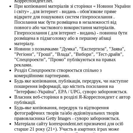
Корреспондент.net.
При копіюванні матеріалів зі сторінки « Новини України
і світу» , для інтернет - видань - обов'язкове пряме
відкрите для пошукових систем гіперпосилання .
Посилання має бути розміщена в незалежності від
повного або часткового використання матеріалів.
Гіперпосилання ( для інтернет - видань) - повинна бути
розміщена в підзаголовку або в першому абзаці
матеріалу.
Новини з позначками "Думка", "Експертиза", "Заява",
"Регіони", "Гроші", "Влада", "Вибори", "Тест-драйв",
"Спецпроекти", "Промо" публікуються на правах
реклами.
Розділ Спецпроекти створюється спільно з
комерційними партнерами.
Будь яке копіювання, публікація, передрук, чи наступне
поширення інформації, що містить посилання на
"Інтерфакс-Україна", EPA / UPG, суворо забороняється.
Власник веб-сторінки в розділі Я-Корреспондент є автор
публікації.
Будь-яке копіювання, передрук та відтворення
фотографічних творів та/або аудіовізуальних творів
правовласника Getty Images - суворо забороняється.
Матеріали сайту korrespondent.net призначені для осіб
старше 21 року (21+). Участь в азартних іграх може