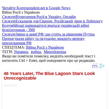
Читайте Korrespondent.net в Google News
Війна Росії з Україною
Сюжет
Вторгнення Росії в Україну. Онлайн
Сюжет
Ескалація для Європи. Російський дрон в Лейпцигу
Колумбійські наркокартелі вчаться українській війні
безпілотників - ЗМІ
Сюжет
Зміни в армії РФ: що стоїть за рішенням Путіна
Пропагували війну та окупацію: викрито мережу
прихильників РФ
СПЕЦТЕМА:
Війна Росії з Україною
ТЕГИ:
Украина
,
война
,
Минобороны
Якщо ви помітили помилку, виділіть необхідний текст і
натисніть Ctrl + Enter, щоб повідомити про це редакцію.