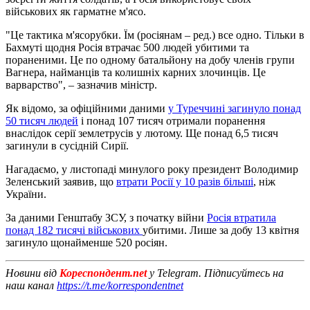
військових як гарматне м'ясо.
"Це тактика м'ясорубки. Їм (росіянам – ред.) все одно. Тільки в
Бахмуті щодня Росія втрачає 500 людей убитими та
пораненими. Це по одному батальйону на добу членів групи
Вагнера, найманців та колишніх карних злочинців. Це
варварство", – зазначив міністр.
Як відомо, за офіційними даними
у Туреччині загинуло понад
50 тисяч людей
і понад 107 тисяч отримали поранення
внаслідок серії землетрусів у лютому. Ще понад 6,5 тисяч
загинули в сусідній Сирії.
Нагадаємо, у листопаді минулого року президент Володимир
Зеленський заявив, що
втрати Росії у 10 разів більші
, ніж
України.
За даними Генштабу ЗСУ, з початку війни
Росія втратила
понад 182 тисячі військових
убитими. Лише за добу 13 квітня
загинуло щонайменше 520 росіян.
Новини від
Кореспондент.net
у Telegram. Підписуйтесь на
наш канал
https://t.me/korrespondentnet