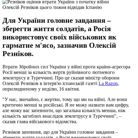
Олексій Резніков цього тижня відвідав Іспанію
Для України головне завдання –
зберегти життя солдатів, а Росія
використовує своїх військових як
гарматне м'ясо, зазначив Олексій
Резніков.
Втрати Збройних сил України у війні проти країни-агресора
Росії менші за кількість жертв руйнівного лютневого
землетрусу в Туреччині. Про це сказав міністр оборони
Олексій Резніков в інтерв'ю іспанській газеті
La Razon
,
оприлюдненому у неділю, 16 квітня.
"У нас, звичайно, є жертви, тому що ми на війні. Але вони
критично менші за російські. Я не можу назвати вам цифру,
але можу вас запевнити, що загальна кількість менша, ніж
кількість загиблих внаслідок землетрусу в Туреччині", –
сказав глава військового відомства.
Резніков запевнив, що для України головне завдання –
зберегти життя солдатів, а Росія використовує своїх