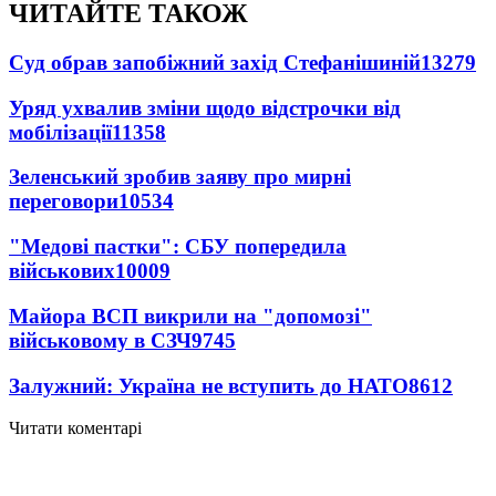
ЧИТАЙТЕ ТАКОЖ
Суд обрав запобіжний захід Стефанішиній
13279
Уряд ухвалив зміни щодо відстрочки від
мобілізації
11358
Зеленський зробив заяву про мирні
переговори
10534
"Медові пастки": СБУ попередила
військових
10009
Майора ВСП викрили на "допомозі"
військовому в СЗЧ
9745
Залужний: Україна не вступить до НАТО
8612
Читати коментарі