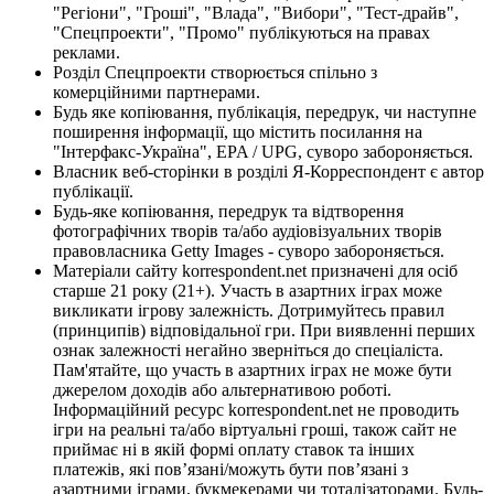
"Регіони", "Гроші", "Влада", "Вибори", "Тест-драйв",
"Спецпроекти", "Промо" публікуються на правах
реклами.
Розділ Спецпроекти створюється спільно з
комерційними партнерами.
Будь яке копіювання, публікація, передрук, чи наступне
поширення інформації, що містить посилання на
"Інтерфакс-Україна", EPA / UPG, суворо забороняється.
Власник веб-сторінки в розділі Я-Корреспондент є автор
публікації.
Будь-яке копіювання, передрук та відтворення
фотографічних творів та/або аудіовізуальних творів
правовласника Getty Images - суворо забороняється.
Матеріали сайту korrespondent.net призначені для осіб
старше 21 року (21+). Участь в азартних іграх може
викликати ігрову залежність. Дотримуйтесь правил
(принципів) відповідальної гри. При виявленні перших
ознак залежності негайно зверніться до спеціаліста.
Пам'ятайте, що участь в азартних іграх не може бути
джерелом доходів або альтернативою роботі.
Інформаційний ресурс korrespondent.net не проводить
ігри на реальні та/або віртуальні гроші, також сайт не
приймає ні в якій формі оплату ставок та інших
платежів, які пов’язані/можуть бути пов’язані з
азартними іграми, букмекерами чи тоталізаторами. Будь-