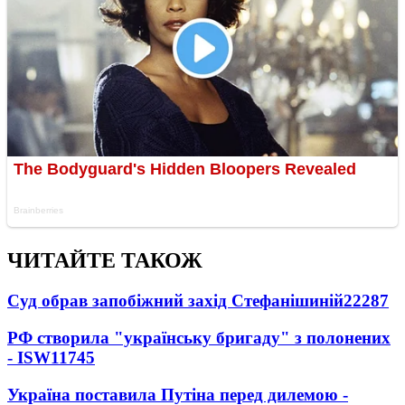
ЧИТАЙТЕ ТАКОЖ
Суд обрав запобіжний захід Стефанішиній
22287
РФ створила "українську бригаду" з полонених
- ISW
11745
Україна поставила Путіна перед дилемою -