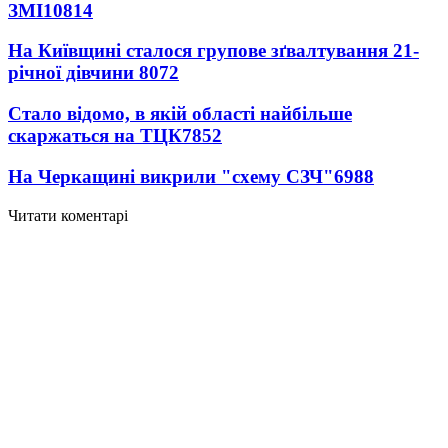
ЗМІ
10814
На Київщині сталося групове зґвалтування 21-
річної дівчини
8072
Стало відомо, в якій області найбільше
скаржаться на ТЦК
7852
На Черкащині викрили "схему СЗЧ"
6988
Читати коментарі