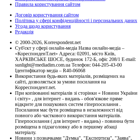
Правила користування сайтом
Договір користування сайтом
Політика у сфері конфіденційності і персональних даних
Угода щодо користування
Редакція
© 2000-2026, Korrespondent.net
Суб'єкт у сфері онлайн-медіа Назва онлайн-медіа –
«КореспонденТ.net» Адреса: 02091, місто Київ,
ХАРКІВСЬКЕ ШОСЕ, будинок 172-Б, офіс 208/1 E-mail:
sunlight@mediadim.com.ua
Телефон: 044-205-43-00
Ідентифікатор медіа – R40-06068
Використання будь-яких матеріалів, розміщених на
сайті, дозволяється за умови посилання на
Корреспондент.net.
При копіюванні матеріалів зі сторінки « Новини України
і світу» , для інтернет - видань - обов'язкове пряме
відкрите для пошукових систем гіперпосилання .
Посилання має бути розміщена в незалежності від
повного або часткового використання матеріалів.
Гіперпосилання ( для інтернет - видань) - повинна бути
розміщена в підзаголовку або в першому абзаці
матеріалу.
Новини з позначками "Думка", "Експертиза", "Заява",