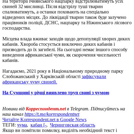
На території Ічнянського нацпарку відстрілюватимуть усіх
свиней 32 мисливці. Після відстрілу туші тварин
спалюватимуть, а останки поховають на спеціально
відведених місцях. До ліквідації тварин також буде залучено
працівників поліції, ДСНС, нацпарку та Ніжинського лісового
господарства.
Місцева влада вживає заходів щодо депопуляції хворих диких
кабанів. Хвороба стосується виключно диких кабанів і
призводить до їх загибелі. На сьогодні немає іншого способу
виведення африканської чуми, як скорочення чисельності
кабанів.
Нагадаємо, 2021 року в Національному природному парку
Слобожанський у Харківській області
зафіксували
африканську чуму свиней.
На Сумщині у річці виявлено труп свині з чумою
Новини від
Корреспондент.net
в Telegram. Підписуйтесь на
наш канал
https://t.me/korrespondentnet
Читайте Korrespondent.net в Google News
ТЕГИ:
чума
,
кабан [-
,
Черниговская область
Якщо ви помітили помилку, виділіть необхідний текст і