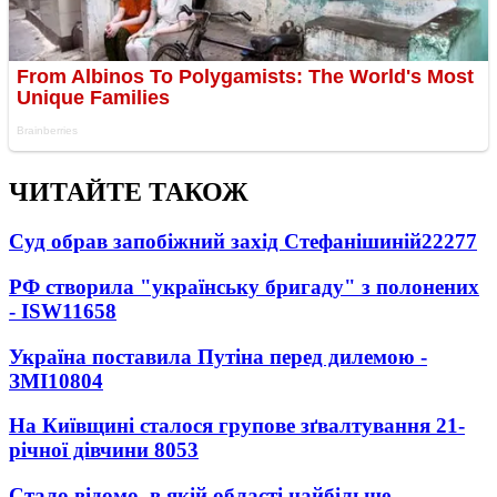
ЧИТАЙТЕ ТАКОЖ
Суд обрав запобіжний захід Стефанішиній
22277
РФ створила "українську бригаду" з полонених
- ISW
11658
Україна поставила Путіна перед дилемою -
ЗМІ
10804
На Київщині сталося групове зґвалтування 21-
річної дівчини
8053
Стало відомо, в якій області найбільше