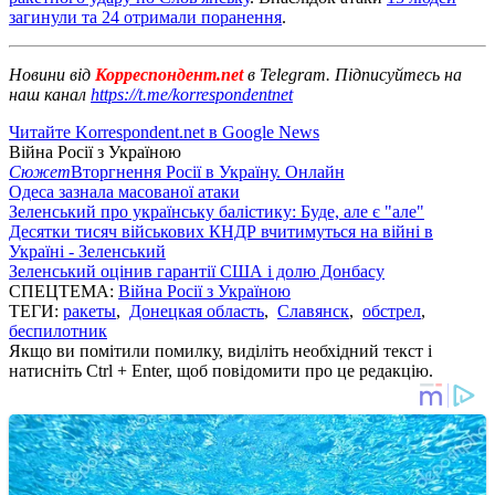
загинули та 24 отримали поранення
.
Новини від
Корреспондент.net
в Telegram. Підписуйтесь на
наш канал
https://t.me/korrespondentnet
Читайте Korrespondent.net в Google News
Війна Росії з Україною
Сюжет
Вторгнення Росії в Україну. Онлайн
Одеса зазнала масованої атаки
Зеленський про українську балістику: Буде, але є "але"
Десятки тисяч військових КНДР вчитимуться на війні в
Україні - Зеленський
Зеленський оцінив гарантії США і долю Донбасу
СПЕЦТЕМА:
Війна Росії з Україною
ТЕГИ:
ракеты
,
Донецкая область
,
Славянск
,
обстрел
,
беспилотник
Якщо ви помітили помилку, виділіть необхідний текст і
натисніть Ctrl + Enter, щоб повідомити про це редакцію.