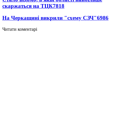
скаржаться на ТЦК
7818
На Черкащині викрили "схему СЗЧ"
6986
Читати коментарі