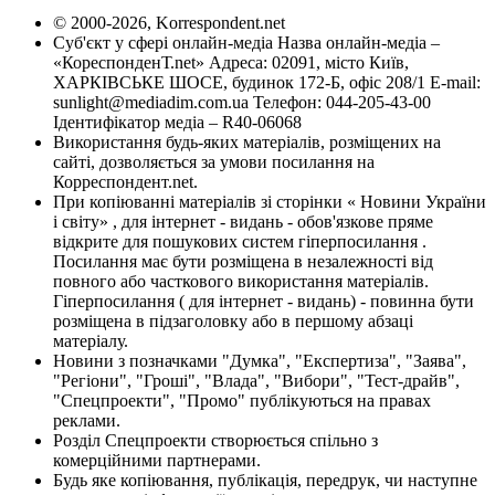
© 2000-2026, Korrespondent.net
Суб'єкт у сфері онлайн-медіа Назва онлайн-медіа –
«КореспонденТ.net» Адреса: 02091, місто Київ,
ХАРКІВСЬКЕ ШОСЕ, будинок 172-Б, офіс 208/1 E-mail:
sunlight@mediadim.com.ua
Телефон: 044-205-43-00
Ідентифікатор медіа – R40-06068
Використання будь-яких матеріалів, розміщених на
сайті, дозволяється за умови посилання на
Корреспондент.net.
При копіюванні матеріалів зі сторінки « Новини України
і світу» , для інтернет - видань - обов'язкове пряме
відкрите для пошукових систем гіперпосилання .
Посилання має бути розміщена в незалежності від
повного або часткового використання матеріалів.
Гіперпосилання ( для інтернет - видань) - повинна бути
розміщена в підзаголовку або в першому абзаці
матеріалу.
Новини з позначками "Думка", "Експертиза", "Заява",
"Регіони", "Гроші", "Влада", "Вибори", "Тест-драйв",
"Спецпроекти", "Промо" публікуються на правах
реклами.
Розділ Спецпроекти створюється спільно з
комерційними партнерами.
Будь яке копіювання, публікація, передрук, чи наступне