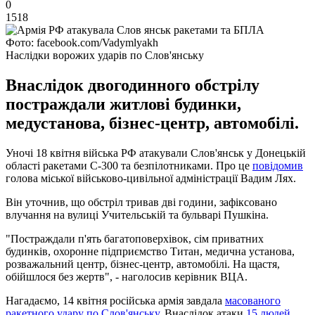
0
1518
Фото: facebook.com/Vadymlyakh
Наслідки ворожих ударів по Слов'янську
Внаслідок двогодинного обстрілу
постраждали житлові будинки,
медустанова, бізнес-центр, автомобілі.
Уночі 18 квітня війська РФ атакували Слов'янськ у Донецькій
області ракетами С-300 та безпілотниками. Про це
повідомив
голова міської військово-цивільної адміністрації Вадим Лях.
Він уточнив, що обстріл тривав дві години, зафіксовано
влучання на вулиці Учительській та бульварі Пушкіна.
"Постраждали п'ять багатоповерхівок, сім приватних
будинків, охоронне підприємство Титан, медична установа,
розважальний центр, бізнес-центр, автомобілі. На щастя,
обійшлося без жертв", - наголосив керівник ВЦА.
Нагадаємо, 14 квітня російська армія завдала
масованого
ракетного удару по Слов'янську
. Внаслідок атаки
15 людей