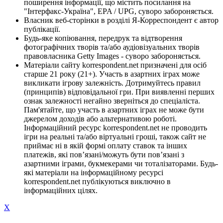
поширення інформації, що містить посилання на
"Інтерфакс-Україна", EPA / UPG, суворо забороняється.
Власник веб-сторінки в розділі Я-Корреспондент є автор
публікації.
Будь-яке копіювання, передрук та відтворення
фотографічних творів та/або аудіовізуальних творів
правовласника Getty Images - суворо забороняється.
Матеріали сайту korrespondent.net призначені для осіб
старше 21 року (21+). Участь в азартних іграх може
викликати ігрову залежність. Дотримуйтесь правил
(принципів) відповідальної гри. При виявленні перших
ознак залежності негайно зверніться до спеціаліста.
Пам'ятайте, що участь в азартних іграх не може бути
джерелом доходів або альтернативою роботі.
Інформаційний ресурс korrespondent.net не проводить
ігри на реальні та/або віртуальні гроші, також сайт не
приймає ні в якій формі оплату ставок та інших
платежів, які пов’язані/можуть бути пов’язані з
азартними іграми, букмекерами чи тоталізаторами. Будь-
які матеріали на інформаційному ресурсі
korrespondent.net публікуються виключно в
інформаційних цілях.
X