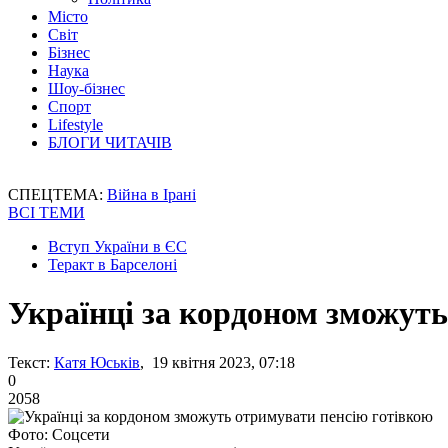
Місто
Світ
Бізнес
Наука
Шоу-бізнес
Спорт
Lifestyle
БЛОГИ ЧИТАЧІВ
СПЕЦТЕМА:
Війна в Ірані
ВСІ ТЕМИ
Вступ України в ЄС
Теракт в Барселоні
Українці за кордоном зможуть
Текст:
Катя Юськів
, 19 квітня 2023, 07:18
0
2058
Фото: Соцсети