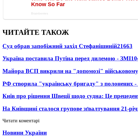
ЧИТАЙТЕ ТАКОЖ
Суд обрав запобіжний захід Стефанішиній
21663
Україна поставила Путіна перед дилемою - ЗМІ
10
Майора ВСП викрили на "допомозі" військовому
РФ створила "українську бригаду" з полонених -
Київ про рішення Швеції щодо судна: Це прецеден
На Київщині сталося групове зґвалтування 21-річ
Читати коментарі
Новини України