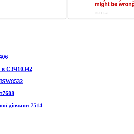
406
 в СЗЧ
10342
 ISW
8532
т
7608
ної дівчини
7514