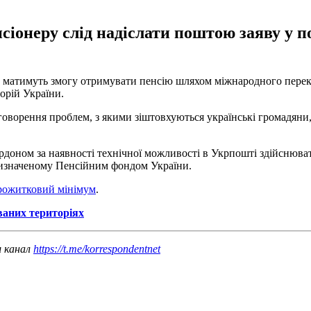
сіонеру слід надіслати поштою заяву у 
ом, матимуть змогу отримувати пенсію шляхом міжнародного пере
орій України.
оворення проблем, з якими зіштовхуються українські громадяни,
рдоном за наявності технічної можливості в Укрпошті здійснюват
 визначеному Пенсійним фондом України.
прожитковий мінімум
.
ваних територіях
ш канал
https://t.me/korrespondentnet