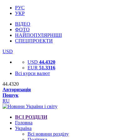
РУС
УКР
ВІДЕО
ФОТО
НАЙПОПУЛЯРНІШІ
СПЕЦПРОЕКТИ
USD
USD
44.4320
EUR
51.3316
Всі курси валют
44.4320
Авторизація
Пошук
RU
ВСІ РОЗДІЛИ
Головна
Україна
Всі новини розділу
Політика