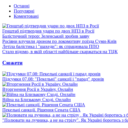
Останні
Популярні
Коментовані
Генштаб підтвердив удари по двох НПЗ в Росії
Балістичний терор: Зеленський зробив заяву
Росіяни влучили дроном по локомотиву поїзда Суми-Київ
Летіла балістика і "шахеди": як спрацювала ППО
Стало відомо, в якій області найбільше скаржаться на ТЦК
Сюжети
Підсумки 07.08: "Пекельні" санкції і "парад" дронів
Вторгнення Росії в Україну. Онлайн
Війна на Близькому Сході. Онлайн
Пекельні санкції. Рішення Сената США
"Полювати на лучника, а не на стрілу". Як Україні боротись з 