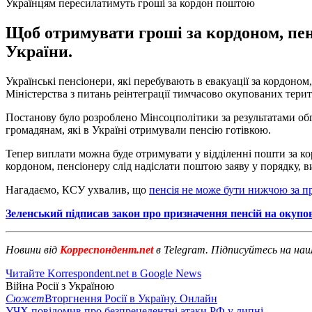
Українцям пересилатимуть гроші за кордон поштою
Щоб отримувати гроші за кордоном, пен
України.
Українські пенсіонери, які перебувають в евакуації за кордон
Міністерства з питань реінтеграції тимчасово окупованих терит
Постанову було розроблено Мінсоцполітики за результатами обг
громадянам, які в Україні отримували пенсію готівкою.
Тепер виплати можна буде отримувати у відділенні пошти за ко
кордоном, пенсіонеру слід надіслати поштою заяву у порядку,
Нагадаємо, КСУ ухвалив, що
пенсія не може бути нижчою за 
Зеленський підписав закон про призначення пенсій на окупо
Новини від
Корреспондент.net
в Telegram. Підписуйтесь на на
Читайте Korrespondent.net в Google News
Війна Росії з Україною
Сюжет
Вторгнення Росії в Україну. Онлайн
УЧХ повідомив про безпрецедентні атаки РФ у липні