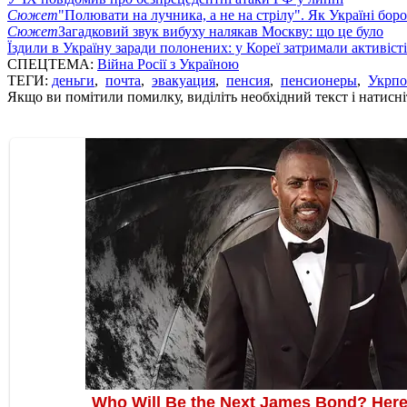
Сюжет
"Полювати на лучника, а не на стрілу". Як Україні бор
Сюжет
Загадковий звук вибуху налякав Москву: що це було
Їздили в Україну заради полонених: у Кореї затримали активіст
СПЕЦТЕМА:
Війна Росії з Україною
ТЕГИ:
деньги
,
почта
,
эвакуация
,
пенсия
,
пенсионеры
,
Укрпо
Якщо ви помітили помилку, виділіть необхідний текст і натисніт