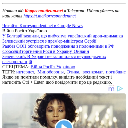
Новини від
Корреспондент.net
в Telegram. Підписуйтесь на
наш канал
https://t.me/korrespondentnet
Читайте Korrespondent.net в Google News
Війна Росії з Україною
У Болгарії заявили, що вибухнув український дрон-приманка
Зеленський зустрівся з прем'єр-міністром Сербії
Радбез ООН обговорить поводження з полоненими в РФ
Сюжет
Вторгнення Росії в Україну. Онлайн
Зеленський: В Україні не залишилося неушкоджених
електростанцій
СПЕЦТЕМА:
Війна Росії з Україною
ТЕГИ:
интернет
,
Минобороны
,
Этика
,
военкомат
,
погибшие
Якщо ви помітили помилку, виділіть необхідний текст і
натисніть Ctrl + Enter, щоб повідомити про це редакцію.