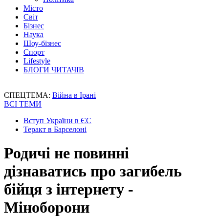
Місто
Світ
Бізнес
Наука
Шоу-бізнес
Спорт
Lifestyle
БЛОГИ ЧИТАЧІВ
СПЕЦТЕМА:
Війна в Ірані
ВСІ ТЕМИ
Вступ України в ЄС
Теракт в Барселоні
Родичі не повинні
дізнаватись про загибель
бійця з інтернету -
Міноборони