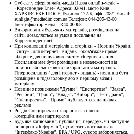
Суб'єкт у сфері онлайн-медіа Назва онлайн-медіа –
«КореспонденТ.net» Адреса: 02091, місто Київ,
ХАРКІВСЬКЕ ШОСЕ, будинок 172-Б, офіс 208/1 E-mail:
sunlight@mediadim.com.ua
Телефон: 044-205-43-00
Ідентифікатор медіа – R40-06068
Використання будь-яких матеріалів, розміщених на
сайті, дозволяється за умови посилання на
Корреспондент.net.
При копіюванні матеріалів зі сторінки « Новини України
і світу» , для інтернет - видань - обов'язкове пряме
відкрите для пошукових систем гіперпосилання .
Посилання має бути розміщена в незалежності від
повного або часткового використання матеріалів.
Гіперпосилання ( для інтернет - видань) - повинна бути
розміщена в підзаголовку або в першому абзаці
матеріалу.
Новини з позначками "Думка", "Експертиза", "Заява",
"Регіони", "Гроші", "Влада", "Вибори", "Тест-драйв",
"Спецпроекти", "Промо" публікуються на правах
реклами.
Розділ Спецпроекти створюється спільно з
комерційними партнерами.
Будь яке копіювання, публікація, передрук, чи наступне
поширення інформації, що містить посилання на
"Інтерфакс-Україна", EPA / UPG, суворо забороняється.