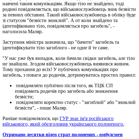
навчені таким комунікаціям. Якщо тіло не знайдено, тоді
родині повідомляється, що військовослужбовець зник безвісти
за певних обставин. Такий військовослужбовець в обліку буде
зі статусом "безвісти зниклий". А от коли знайдено та
ідентифіковано тіло, повідомляється про загибель", -
наголосила Маляр.
Заступник міністра зазначила, що "бачити" загибель та
ідентифікувати тіло загиблого - не одне й те саме.
"У нас уже був випадок, коли бачили свідки загибель, але тіло
не знайшли. Згодом військовослужбовець виявився живим.
Тому прохання до всіх! У публічних комунікаціях про
загибель, з поваги до родичів, дотримуватись простих правил:
повідомляти публічно після того, як ТЦК СП
повідомить родичів про загибель або зникнення
безвісти;
повідомляти коректно статус - "загиблий" або "зниклий
безвісти", - пише Маляр.
Раніше повідомлялося, що
ГУР знає ім'я російського
військового, який обезголовив українського полоненого.
Отримано десятки відео страт полонених - омбудсмен