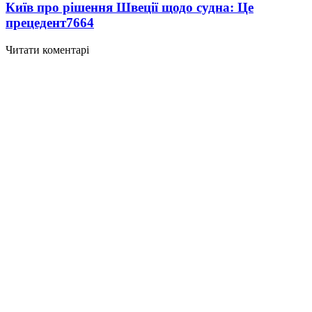
Київ про рішення Швеції щодо судна: Це
прецедент
7664
Читати коментарі