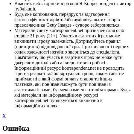
Власник веб-сторінки в розділі Я-Корреспондент є автор
публікації.
Будь-яке копіювання, передрук та відтворення
фотографічних творів та/або аудіовізуальних творів
правовласника Getty Images - суворо забороняється.
Матеріали сайту korrespondent.net призначені для осіб
старше 21 року (21+). Участь в азартних іграх може
викликати ігрову залежність. Дотримуйтесь правил
(принципів) відповідальної гри. При виявленні перших
ознак залежності негайно зверніться до спеціаліста.
Пам'ятайте, що участь в азартних іграх не може бути
джерелом доходів або альтернативою роботі.
Інформаційний ресурс korrespondent.net не проводить
ігри на реальні та/або віртуальні гроші, також сайт не
приймає ні в якій формі оплату ставок та інших
платежів, які пов’язані/можуть бути пов’язані з
азартними іграми, букмекерами чи тоталізаторами. Будь-
які матеріали на інформаційному ресурсі
korrespondent.net публікуються виключно в
інформаційних цілях.
X
Ошибка