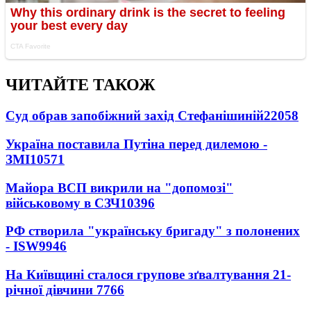
ЧИТАЙТЕ ТАКОЖ
Суд обрав запобіжний захід Стефанішиній
22058
Україна поставила Путіна перед дилемою -
ЗМІ
10571
Майора ВСП викрили на "допомозі"
військовому в СЗЧ
10396
РФ створила "українську бригаду" з полонених
- ISW
9946
На Київщині сталося групове зґвалтування 21-
річної дівчини
7766