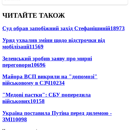
ЧИТАЙТЕ ТАКОЖ
Суд обрав запобіжний захід Стефанішиній
18973
Уряд ухвалив зміни щодо відстрочки від
мобілізації
11569
Зеленський зробив заяву про мирні
переговори
10696
Майора ВСП викрили на "допомозі"
військовому в СЗЧ
10234
"Медові пастки": СБУ попередила
військових
10158
Україна поставила Путіна перед дилемою -
ЗМІ
10098