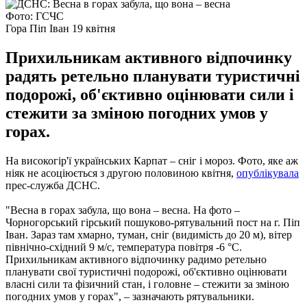
Фото: ГСЧС
Гора Піп Іван 19 квітня
Прихильникам активного відпочинку
радять ретельно планувати туристичні
подорожі, об'єктивно оцінювати сили і
стежити за зміною погодних умов у
горах.
На високогір'ї українських Карпат – сніг і мороз. Фото, яке аж
ніяк не асоціюється з другою половиною квітня,
опублікувала
прес-служба ДСНС.
"Весна в горах забула, що вона – весна. На фото –
Чорногорський гірський пошуково-рятувальний пост на г. Піп
Іван. Зараз там хмарно, туман, сніг (видимість до 20 м), вітер
північно-східний 9 м/с, температура повітря -6 °С.
Прихильникам активного відпочинку радимо ретельно
планувати свої туристичні подорожі, об'єктивно оцінювати
власні сили та фізичний стан, і головне – стежити за зміною
погодних умов у горах", – зазначають рятувальники.