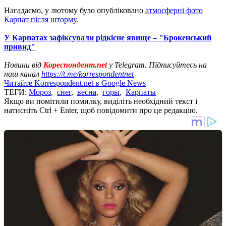
Нагадаємо, у лютому було опубліковано
атмосферні фото
Карпат після шторму
.
У Карпатах зафіксували рідкісне явище – "Брокенський
привид"
Новини від
Кореспондент.net
у Telegram. Підписуйтесь на
наш канал
https://t.me/korrespondentnet
Читайте Korrespondent.net в Google News
ТЕГИ:
Мороз
,
снег
,
весна
,
горы
,
Карпаты
Якщо ви помітили помилку, виділіть необхідний текст і
натисніть Ctrl + Enter, щоб повідомити про це редакцію.