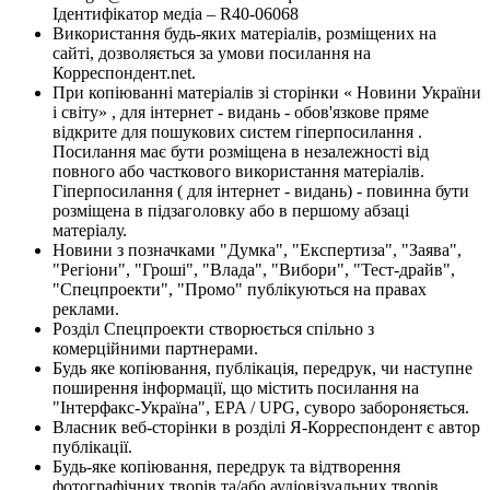
Ідентифікатор медіа – R40-06068
Використання будь-яких матеріалів, розміщених на
сайті, дозволяється за умови посилання на
Корреспондент.net.
При копіюванні матеріалів зі сторінки « Новини України
і світу» , для інтернет - видань - обов'язкове пряме
відкрите для пошукових систем гіперпосилання .
Посилання має бути розміщена в незалежності від
повного або часткового використання матеріалів.
Гіперпосилання ( для інтернет - видань) - повинна бути
розміщена в підзаголовку або в першому абзаці
матеріалу.
Новини з позначками "Думка", "Експертиза", "Заява",
"Регіони", "Гроші", "Влада", "Вибори", "Тест-драйв",
"Спецпроекти", "Промо" публікуються на правах
реклами.
Розділ Спецпроекти створюється спільно з
комерційними партнерами.
Будь яке копіювання, публікація, передрук, чи наступне
поширення інформації, що містить посилання на
"Інтерфакс-Україна", EPA / UPG, суворо забороняється.
Власник веб-сторінки в розділі Я-Корреспондент є автор
публікації.
Будь-яке копіювання, передрук та відтворення
фотографічних творів та/або аудіовізуальних творів