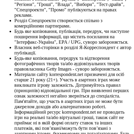
"Регіони", "Гроші", "Влада", "Вибори", "Тест-драйв",
"Спецпроекти", "Промо" публікуються на правах
реклами.
Розділ Спецпроекти створюється спільно з
комерційними партнерами.
Будь яке копіювання, публікація, передрук, чи наступне
поширення інформації, що містить посилання на
"Інтерфакс-Україна", EPA / UPG, суворо забороняється.
Власник веб-сторінки в розділі Я-Корреспондент є автор
публікації.
Будь-яке копіювання, передрук та відтворення
фотографічних творів та/або аудіовізуальних творів
правовласника Getty Images - суворо забороняється.
Матеріали сайту korrespondent.net призначені для осіб
старше 21 року (21+). Участь в азартних іграх може
викликати ігрову залежність. Дотримуйтесь правил
(принципів) відповідальної гри. При виявленні перших
ознак залежності негайно зверніться до спеціаліста.
Пам'ятайте, що участь в азартних іграх не може бути
джерелом доходів або альтернативою роботі.
Інформаційний ресурс korrespondent.net не проводить
ігри на реальні та/або віртуальні гроші, також сайт не
приймає ні в якій формі оплату ставок та інших
платежів, які пов’язані/можуть бути пов’язані з
азартними іграми, букмекерами чи тоталізаторами. Будь-