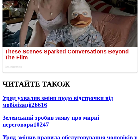
ЧИТАЙТЕ ТАКОЖ
Уряд ухвалив зміни щодо відстрочки від
мобілізації
26616
Зеленський зробив заяву про мирні
переговори
10247
Уряд змінив правила обслуговування чоловіків у