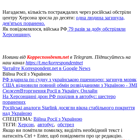
Нагадаємо, кількість постраждалих через російські обстріли
центру Херсона зросла до десяти:
одна людина загинула,
дев'ятьох поранено.
Як повідомлялося, війська РФ
79 разів за добу обстріляли
Херсонщину.
Новини від
Корреспондент.net
в Telegram. Підписуйтесь на
наш канал
https://t.me/korrespondentnet
Читайте Korrespondent.net в Google News
Війна Росії з Україною
РФ вдарила по судну з українською пшеницею: загинув моряк
США відновили повний обмін розвідданими з Україною - ЗМІ
Сюжет
Вторгнення Росії в Україну. Онлайн
На Херсонщині дрон РФ поцілив в автобус: шестеро
поранених
Російські аналоги Starlink досягли вікна стабільного покриття
над Україною
СПЕЦТЕМА:
Війна Росії з Україною
ТЕГИ:
Херсон
,
автобус
,
обстрел
Якщо ви помітили помилку, виділіть необхідний текст і
натисніть Ctrl + Enter, щоб повідомити про це редакцію.