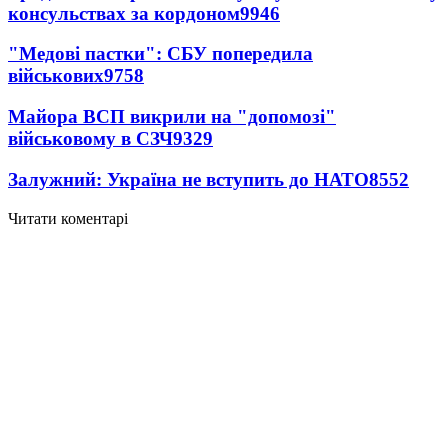
консульствах за кордоном
9946
"Медові пастки": СБУ попередила
військових
9758
Майора ВСП викрили на "допомозі"
військовому в СЗЧ
9329
Залужний: Україна не вступить до НАТО
8552
Читати коментарі