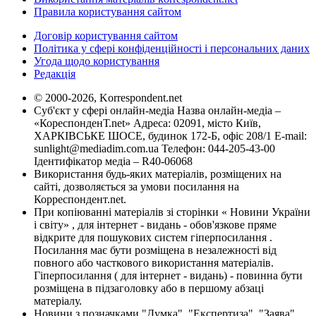
Правила користування сайтом
Договір користування сайтом
Політика у сфері конфіденційності і персональних даних
Угода щодо користування
Редакція
© 2000-2026, Korrespondent.net
Суб'єкт у сфері онлайн-медіа Назва онлайн-медіа –
«КореспонденТ.net» Адреса: 02091, місто Київ,
ХАРКІВСЬКЕ ШОСЕ, будинок 172-Б, офіс 208/1 E-mail:
sunlight@mediadim.com.ua
Телефон: 044-205-43-00
Ідентифікатор медіа – R40-06068
Використання будь-яких матеріалів, розміщених на
сайті, дозволяється за умови посилання на
Корреспондент.net.
При копіюванні матеріалів зі сторінки « Новини України
і світу» , для інтернет - видань - обов'язкове пряме
відкрите для пошукових систем гіперпосилання .
Посилання має бути розміщена в незалежності від
повного або часткового використання матеріалів.
Гіперпосилання ( для інтернет - видань) - повинна бути
розміщена в підзаголовку або в першому абзаці
матеріалу.
Новини з позначками "Думка", "Експертиза", "Заява",