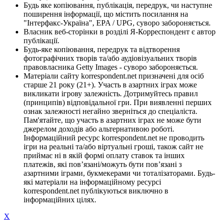
Будь яке копіювання, публікація, передрук, чи наступне
поширення інформації, що містить посилання на
"Інтерфакс-Україна", EPA / UPG, суворо забороняється.
Власник веб-сторінки в розділі Я-Корреспондент є автор
публікації.
Будь-яке копіювання, передрук та відтворення
фотографічних творів та/або аудіовізуальних творів
правовласника Getty Images - суворо забороняється.
Матеріали сайту korrespondent.net призначені для осіб
старше 21 року (21+). Участь в азартних іграх може
викликати ігрову залежність. Дотримуйтесь правил
(принципів) відповідальної гри. При виявленні перших
ознак залежності негайно зверніться до спеціаліста.
Пам'ятайте, що участь в азартних іграх не може бути
джерелом доходів або альтернативою роботі.
Інформаційний ресурс korrespondent.net не проводить
ігри на реальні та/або віртуальні гроші, також сайт не
приймає ні в якій формі оплату ставок та інших
платежів, які пов’язані/можуть бути пов’язані з
азартними іграми, букмекерами чи тоталізаторами. Будь-
які матеріали на інформаційному ресурсі
korrespondent.net публікуються виключно в
інформаційних цілях.
X