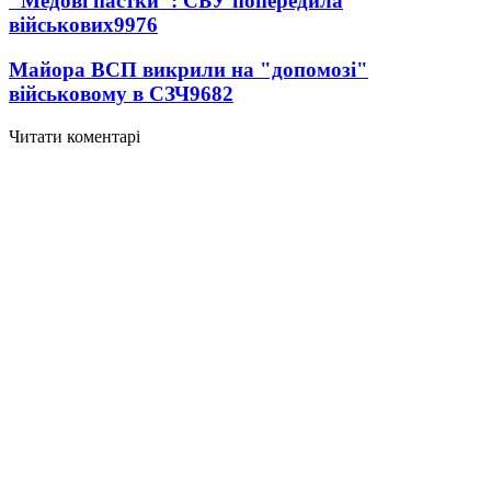
"Медові пастки": СБУ попередила
військових
9976
Майора ВСП викрили на "допомозі"
військовому в СЗЧ
9682
Читати коментарі