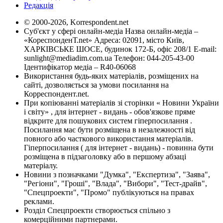
Редакція
© 2000-2026, Korrespondent.net
Суб'єкт у сфері онлайн-медіа Назва онлайн-медіа –
«КореспонденТ.net» Адреса: 02091, місто Київ,
ХАРКІВСЬКЕ ШОСЕ, будинок 172-Б, офіс 208/1 E-mail:
sunlight@mediadim.com.ua
Телефон: 044-205-43-00
Ідентифікатор медіа – R40-06068
Використання будь-яких матеріалів, розміщених на
сайті, дозволяється за умови посилання на
Корреспондент.net.
При копіюванні матеріалів зі сторінки « Новини України
і світу» , для інтернет - видань - обов'язкове пряме
відкрите для пошукових систем гіперпосилання .
Посилання має бути розміщена в незалежності від
повного або часткового використання матеріалів.
Гіперпосилання ( для інтернет - видань) - повинна бути
розміщена в підзаголовку або в першому абзаці
матеріалу.
Новини з позначками "Думка", "Експертиза", "Заява",
"Регіони", "Гроші", "Влада", "Вибори", "Тест-драйв",
"Спецпроекти", "Промо" публікуються на правах
реклами.
Розділ Спецпроекти створюється спільно з
комерційними партнерами.