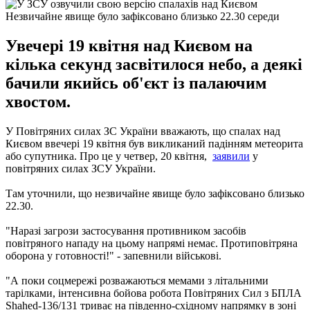
Незвичайне явище було зафіксовано близько 22.30 середи
Увечері 19 квітня над Києвом на
кілька секунд засвітилося небо, а деякі
бачили якийсь об'єкт із палаючим
хвостом.
У Повітряних силах ЗС України вважають, що спалах над
Києвом ввечері 19 квітня був викликаний падінням метеорита
або супутника. Про це у четвер, 20 квітня,
заявили
у
повітряних силах ЗСУ України.
Там уточнили, що незвичайне явище було зафіксовано близько
22.30.
"Наразі загрози застосування противником засобів
повітряного нападу на цьому напрямі немає. Протиповітряна
оборона у готовності!" - запевнили військові.
"А поки соцмережі розважаються мемами з літальними
тарілками, інтенсивна бойова робота Повітряних Сил з БПЛА
Shahed-136/131 триває на південно-східному напрямку в зоні