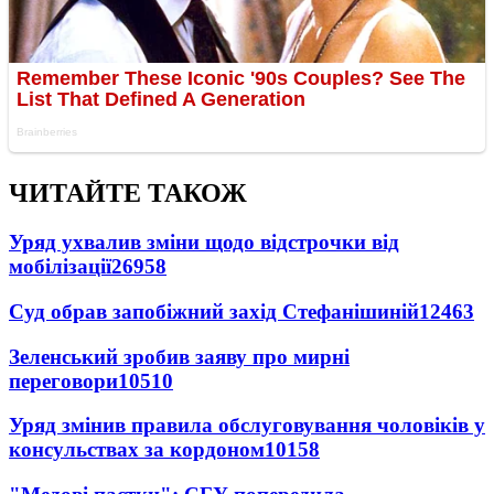
ЧИТАЙТЕ ТАКОЖ
Уряд ухвалив зміни щодо відстрочки від
мобілізації
26958
Суд обрав запобіжний захід Стефанішиній
12463
Зеленський зробив заяву про мирні
переговори
10510
Уряд змінив правила обслуговування чоловіків у
консульствах за кордоном
10158