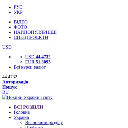
РУС
УКР
ВІДЕО
ФОТО
НАЙПОПУЛЯРНІШІ
СПЕЦПРОЕКТИ
USD
USD
44.4732
EUR
51.3093
Всі курси валют
44.4732
Авторизація
Пошук
RU
ВСІ РОЗДІЛИ
Головна
Україна
Всі новини розділу
Політика