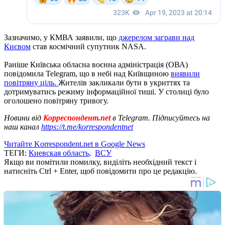
Зазначимо, у КМВА заявили, що
джерелом заграви над
Києвом
став космічний супутник NASA.
Раніше Київська обласна воєнна адміністрація (ОВА)
повідомила Telegram, що в небі над Київщиною
виявили
повітряну ціль.
Жителів закликали бути в укриттях та
дотримуватись режиму інформаційної тиші. У столиці було
оголошено повітряну тривогу.
Новини від
Корреспондент.net
в Telegram. Підписуйтесь на
наш канал
https://t.me/korrespondentnet
Читайте Korrespondent.net в Google News
ТЕГИ:
Киевская область
,
ВСУ
Якщо ви помітили помилку, виділіть необхідний текст і
натисніть Ctrl + Enter, щоб повідомити про це редакцію.