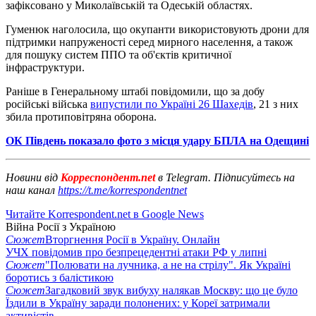
зафіксовано у Миколаївській та Одеській областях.
Гуменюк наголосила, що окупанти використовують дрони для
підтримки напруженості серед мирного населення, а також
для пошуку систем ППО та об'єктів критичної
інфраструктури.
Раніше в Генеральному штабі повідомили, що за добу
російські війська
випустили по Україні 26 Шахедів
, 21 з них
збила протиповітряна оборона.
ОК Південь показало фото з місця удару БПЛА на Одещині
Новини від
Корреспондент.net
в Telegram. Підписуйтесь на
наш канал
https://t.me/korrespondentnet
Читайте Korrespondent.net в Google News
Війна Росії з Україною
Сюжет
Вторгнення Росії в Україну. Онлайн
УЧХ повідомив про безпрецедентні атаки РФ у липні
Сюжет
"Полювати на лучника, а не на стрілу". Як Україні
боротись з балістикою
Сюжет
Загадковий звук вибуху налякав Москву: що це було
Їздили в Україну заради полонених: у Кореї затримали
активістів