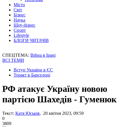
Місто
Світ
Бізнес
Наука
Шоу-бізнес
Спорт
Lifestyle
БЛОГИ ЧИТАЧІВ
СПЕЦТЕМА:
Війна в Ірані
ВСІ ТЕМИ
Вступ України в ЄС
Теракт в Барселоні
РФ атакує Україну новою
партією Шахедів - Гуменюк
Текст:
Катя Юськів
, 20 квітня 2023, 09:59
0
3809