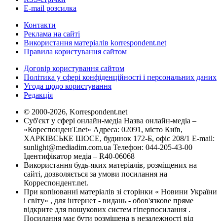
E-mail розсилка
Контакти
Реклама на сайті
Використання матеріалів korrespondent.net
Правила користування сайтом
Договір користування сайтом
Політика у сфері конфіденційності і персональних даних
Угода щодо користування
Редакція
© 2000-2026, Korrespondent.net
Суб'єкт у сфері онлайн-медіа Назва онлайн-медіа –
«КореспонденТ.net» Адреса: 02091, місто Київ,
ХАРКІВСЬКЕ ШОСЕ, будинок 172-Б, офіс 208/1 E-mail:
sunlight@mediadim.com.ua
Телефон: 044-205-43-00
Ідентифікатор медіа – R40-06068
Використання будь-яких матеріалів, розміщених на
сайті, дозволяється за умови посилання на
Корреспондент.net.
При копіюванні матеріалів зі сторінки « Новини України
і світу» , для інтернет - видань - обов'язкове пряме
відкрите для пошукових систем гіперпосилання .
Посилання має бути розміщена в незалежності від