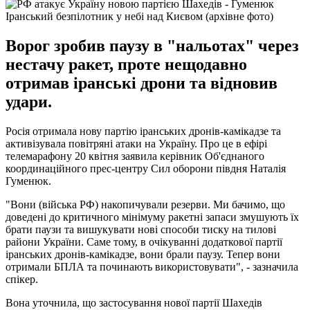
Іранський безпілотник у небі над Києвом (архівне фото)
Ворог зробив паузу в "нальотах" через
нестачу ракет, проте нещодавно
отримав іранські дрони та відновив
удари.
Росія отримала нову партію іранських дронів-камікадзе та
активізувала повітряні атаки на Україну. Про це в ефірі
телемарафону 20 квітня заявила керівник Об'єднаного
координаційного прес-центру Сил оборони півдня Наталія
Гуменюк.
"Вони (війська РФ) накопичували резерви. Ми бачимо, що
доведені до критичного мінімуму ракетні запаси змушують їх
брати паузи та вишукувати нові способи тиску на тилові
райони України. Саме тому, в очікуванні додаткової партії
іранських дронів-камікадзе, вони брали паузу. Тепер вони
отримали БПЛА та починають використовувати", - зазначила
спікер.
Вона уточнила, що застосування нової партії Шахедів