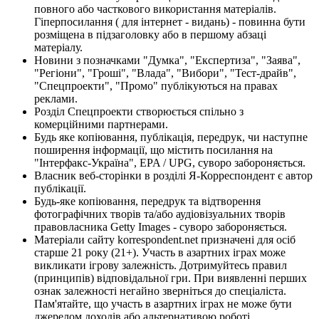
повного або часткового використання матеріалів.
Гіперпосилання ( для інтернет - видань) - повинна бути
розміщена в підзаголовку або в першому абзаці
матеріалу.
Новини з позначками "Думка", "Експертиза", "Заява",
"Регіони", "Гроші", "Влада", "Вибори", "Тест-драйв",
"Спецпроекти", "Промо" публікуються на правах
реклами.
Розділ Спецпроекти створюється спільно з
комерційними партнерами.
Будь яке копіювання, публікація, передрук, чи наступне
поширення інформації, що містить посилання на
"Інтерфакс-Україна", EPA / UPG, суворо забороняється.
Власник веб-сторінки в розділі Я-Корреспондент є автор
публікації.
Будь-яке копіювання, передрук та відтворення
фотографічних творів та/або аудіовізуальних творів
правовласника Getty Images - суворо забороняється.
Матеріали сайту korrespondent.net призначені для осіб
старше 21 року (21+). Участь в азартних іграх може
викликати ігрову залежність. Дотримуйтесь правил
(принципів) відповідальної гри. При виявленні перших
ознак залежності негайно зверніться до спеціаліста.
Пам'ятайте, що участь в азартних іграх не може бути
джерелом доходів або альтернативою роботі.