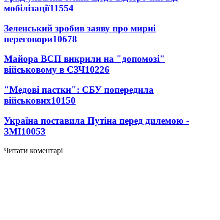
мобілізації
11554
Зеленський зробив заяву про мирні
переговори
10678
Майора ВСП викрили на "допомозі"
військовому в СЗЧ
10226
"Медові пастки": СБУ попередила
військових
10150
Україна поставила Путіна перед дилемою -
ЗМІ
10053
Читати коментарі