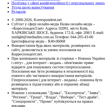
Політика у сфері конфіденційності і персональних даних
Угода щодо користування
Редакція
© 2000-2026, Korrespondent.net
Суб'єкт у сфері онлайн-медіа Назва онлайн-медіа –
«КореспонденТ.net» Адреса: 02091, місто Київ,
ХАРКІВСЬКЕ ШОСЕ, будинок 172-Б, офіс 208/1 E-mail:
sunlight@mediadim.com.ua
Телефон: 044-205-43-00
Ідентифікатор медіа – R40-06068
Використання будь-яких матеріалів, розміщених на
сайті, дозволяється за умови посилання на
Корреспондент.net.
При копіюванні матеріалів зі сторінки « Новини України
і світу» , для інтернет - видань - обов'язкове пряме
відкрите для пошукових систем гіперпосилання .
Посилання має бути розміщена в незалежності від
повного або часткового використання матеріалів.
Гіперпосилання ( для інтернет - видань) - повинна бути
розміщена в підзаголовку або в першому абзаці
матеріалу.
Новини з позначками "Думка", "Експертиза", "Заява",
"Регіони", "Гроші", "Влада", "Вибори", "Тест-драйв",
"Спецпроекти", "Промо" публікуються на правах
реклами.