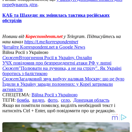
перебувають діти
.
КАБ та Шахеди: як змінилась тактика російських
обстрілів
Новини від
Кореспондент.net
у Telegram. Підписуйтесь на
наш канал
https://t.me/korrespondentnet
Читайте Korrespondent.net в Google News
Війна Росії з Україною
Сюжет
Вторгнення Росії в Україну. Онлайн
УЧХ повідомив про безпрецедентні атаки РФ у липні
Сюжет
"Полювати на лучника, а не на стрілу". Як Україні
боротись з балістикою
Сюжет
Загадковий звук вибуху налякав Москву: що це було
Їздили в Україну заради полонених: у Кореї затримали
активістів
СПЕЦТЕМА:
Війна Росії з Україною
ТЕГИ:
бомба
,
видео
,
фото
,
село
,
Донецкая область
Якщо ви помітили помилку, виділіть необхідний текст і
натисніть Ctrl + Enter, щоб повідомити про це редакцію.