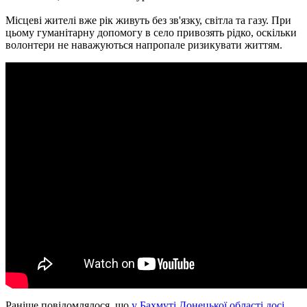
Місцеві жителі вже рік живуть без зв'язку, світла та газу. При
цьому гуманітарну допомогу в село привозять рідко, оскільки
волонтери не наважуються напропале ризикувати життям.
Раніше повідомлялося, що
у Бахмуті Донецької області досі