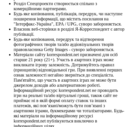
Розділ Спецпроекти створюється спільно з
комерційними партнерами.
Будь яке копіювання, публікація, передрук, чи наступне
поширення інформації, що містить посилання на
"Інтерфакс-Україна", EPA / UPG, суворо забороняється.
Власник веб-сторінки в розділі Я-Корреспондент є автор
публікації.
Будь-яке копіювання, передрук та відтворення
фотографічних творів та/або аудіовізуальних творів
правовласника Getty Images - суворо забороняється.
Матеріали сайту korrespondent.net призначені для осіб
старше 21 року (21+). Участь в азартних іграх може
викликати ігрову залежність. Дотримуйтесь правил
(принципів) відповідальної гри. При виявленні перших
ознак залежності негайно зверніться до спеціаліста.
Пам'ятайте, що участь в азартних іграх не може бути
джерелом доходів або альтернативою роботі.
Інформаційний ресурс korrespondent.net не проводить
ігри на реальні та/або віртуальні гроші, також сайт не
приймає ні в якій формі оплату ставок та інших
платежів, які пов’язані/можуть бути пов’язані з
азартними іграми, букмекерами чи тоталізаторами. Будь-
які матеріали на інформаційному ресурсі
korrespondent.net публікуються виключно в
інформаційних цілях.