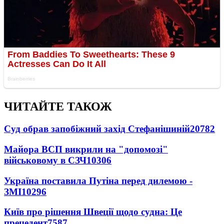
ЧИТАЙТЕ ТАКОЖ
Суд обрав запобіжний захід Стефанішиній
20782
Майора ВСП викрили на "допомозі"
військовому в СЗЧ
10306
Україна поставила Путіна перед дилемою -
ЗМІ
10296
Київ про рішення Швеції щодо судна: Це
прецедент
7587