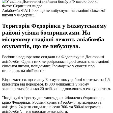
Фото: Скриншот видео
Авіабомба ФАП-500, що не вибухнула, на стадіоні сільської
школи у Федорівці
Територія Федорівки у Бахмутському
районі усіяна боєприпасами. На
місцевому стадіоні лежить авіабомба
окупантів, що не вибухнула.
Росіяни неодноразово скидали на Федорівку на Донеччині
авіабомби. Одна з них не розірвалася і досі лежить на стадіоні
сільської школи, повідомляє Громадське у сюжеті про
цивільних на лінії вогню.
Відзначається, що село у Бахмутському районі міститься за 1,5
кілометра від передової. Із 300 мешканців у ньому
залишаються близько 20 осіб, які відмовляються евакуюватися.
"Іноді кулі з фронту долітають до найближчих будинків на
краю Федорівки. Росіяни криють
Градами
, артилерією та
авіацією. 24 рази скидали на село 300- та 500-кілограмові
авіабомби", – наголосили журналісти.