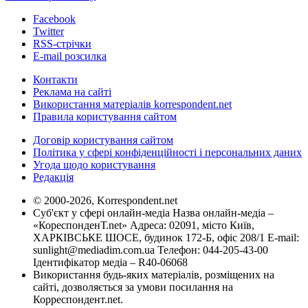
Facebook
Twitter
RSS-стрічки
E-mail розсилка
Контакти
Реклама на сайті
Використання матеріалів korrespondent.net
Правила користування сайтом
Договір користування сайтом
Політика у сфері конфіденційності і персональних даних
Угода щодо користування
Редакція
© 2000-2026, Korrespondent.net
Суб'єкт у сфері онлайн-медіа Назва онлайн-медіа –
«КореспонденТ.net» Адреса: 02091, місто Київ,
ХАРКІВСЬКЕ ШОСЕ, будинок 172-Б, офіс 208/1 E-mail:
sunlight@mediadim.com.ua
Телефон: 044-205-43-00
Ідентифікатор медіа – R40-06068
Використання будь-яких матеріалів, розміщених на
сайті, дозволяється за умови посилання на
Корреспондент.net.