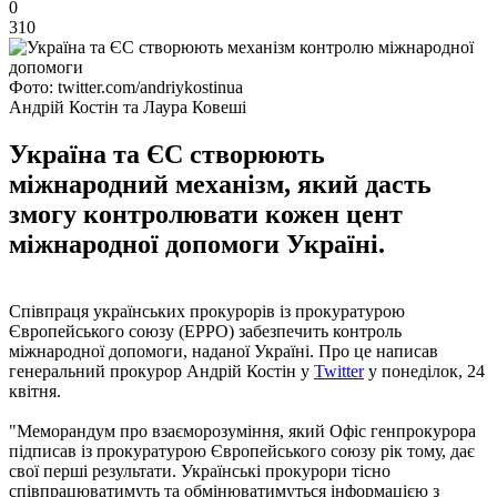
0
310
Фото: twitter.com/andriykostinua
Андрій Костін та Лаура Ковеші
Україна та ЄС створюють
міжнародний механізм, який дасть
змогу контролювати кожен цент
міжнародної допомоги Україні.
Співпраця українських прокурорів із прокуратурою
Європейського союзу (EPPO) забезпечить контроль
міжнародної допомоги, наданої Україні. Про це написав
генеральний прокурор Андрій Костін у
Twitter
у понеділок, 24
квітня.
"Меморандум про взаєморозуміння, який Офіс генпрокурора
підписав із прокуратурою Європейського cоюзу рік тому, дає
свої перші результати. Українські прокурори тісно
співпрацюватимуть та обмінюватимуться інформацією з