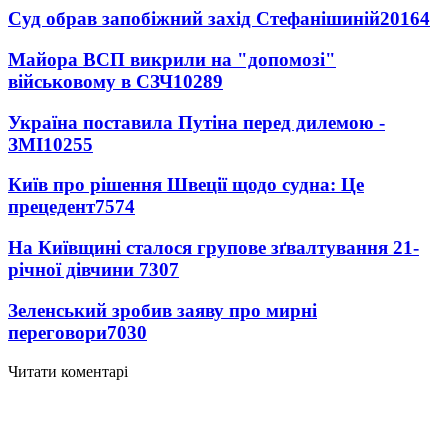
Суд обрав запобіжний захід Стефанішиній
20164
Майора ВСП викрили на "допомозі"
військовому в СЗЧ
10289
Україна поставила Путіна перед дилемою -
ЗМІ
10255
Київ про рішення Швеції щодо судна: Це
прецедент
7574
На Київщині сталося групове зґвалтування 21-
річної дівчини
7307
Зеленський зробив заяву про мирні
переговори
7030
Читати коментарі