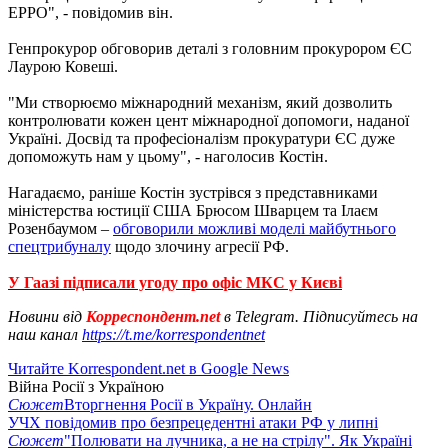
EPPO", - повідомив він.
Генпрокурор обговорив деталі з головним прокурором ЄС
Лаурою Ковеші.
"Ми створюємо міжнародний механізм, який дозволить
контролювати кожен цент міжнародної допомоги, наданої
Україні. Досвід та професіоналізм прокуратури ЄС дуже
допоможуть нам у цьому", - наголосив Костін.
Нагадаємо, раніше Костін зустрівся з представниками
міністерства юстиції США Брюсом Шварцем та Ілаєм
Розенбаумом –
обговорили можливі моделі майбутнього
спецтрибуналу
щодо злочину агресії РФ.
У Гаазі підписали угоду про офіс МКС у Києві
Новини від
Корреспондент.net
в Telegram. Підписуйтесь на
наш канал
https://t.me/korrespondentnet
Читайте Korrespondent.net в Google News
Війна Росії з Україною
Сюжет
Вторгнення Росії в Україну. Онлайн
УЧХ повідомив про безпрецедентні атаки РФ у липні
Сюжет
"Полювати на лучника, а не на стрілу". Як Україні