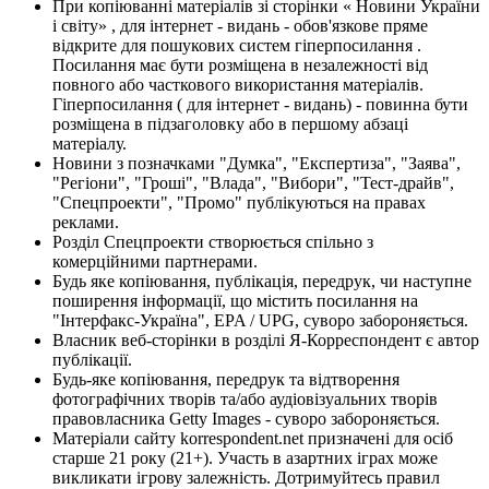
При копіюванні матеріалів зі сторінки « Новини України
і світу» , для інтернет - видань - обов'язкове пряме
відкрите для пошукових систем гіперпосилання .
Посилання має бути розміщена в незалежності від
повного або часткового використання матеріалів.
Гіперпосилання ( для інтернет - видань) - повинна бути
розміщена в підзаголовку або в першому абзаці
матеріалу.
Новини з позначками "Думка", "Експертиза", "Заява",
"Регіони", "Гроші", "Влада", "Вибори", "Тест-драйв",
"Спецпроекти", "Промо" публікуються на правах
реклами.
Розділ Спецпроекти створюється спільно з
комерційними партнерами.
Будь яке копіювання, публікація, передрук, чи наступне
поширення інформації, що містить посилання на
"Інтерфакс-Україна", EPA / UPG, суворо забороняється.
Власник веб-сторінки в розділі Я-Корреспондент є автор
публікації.
Будь-яке копіювання, передрук та відтворення
фотографічних творів та/або аудіовізуальних творів
правовласника Getty Images - суворо забороняється.
Матеріали сайту korrespondent.net призначені для осіб
старше 21 року (21+). Участь в азартних іграх може
викликати ігрову залежність. Дотримуйтесь правил