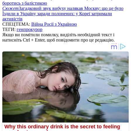
боротись з балістикою
Сюжет
Загадковий звук вибуху налякав Москву: що це було
Їздили в Україну заради полонених: у Кореї затримали
активістів
СПЕЦТЕМА:
Війна Росії з Україною
ТЕГИ:
генпрокурор
Якщо ви помітили помилку, виділіть необхідний текст і
натисніть Ctrl + Enter, щоб повідомити про це редакцію.