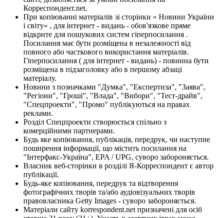
Корреспондент.net.
При копіюванні матеріалів зі сторінки « Новини України
і світу» , для інтернет - видань - обов'язкове пряме
відкрите для пошукових систем гіперпосилання .
Посилання має бути розміщена в незалежності від
повного або часткового використання матеріалів.
Гіперпосилання ( для інтернет - видань) - повинна бути
розміщена в підзаголовку або в першому абзаці
матеріалу.
Новини з позначками "Думка", "Експертиза", "Заява",
"Регіони", "Гроші", "Влада", "Вибори", "Тест-драйв",
"Спецпроекти", "Промо" публікуються на правах
реклами.
Розділ Спецпроекти створюється спільно з
комерційними партнерами.
Будь яке копіювання, публікація, передрук, чи наступне
поширення інформації, що містить посилання на
"Інтерфакс-Україна", EPA / UPG, суворо забороняється.
Власник веб-сторінки в розділі Я-Корреспондент є автор
публікації.
Будь-яке копіювання, передрук та відтворення
фотографічних творів та/або аудіовізуальних творів
правовласника Getty Images - суворо забороняється.
Матеріали сайту korrespondent.net призначені для осіб