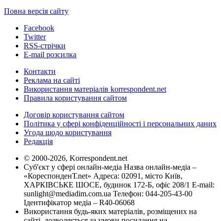
Повна версія сайту
Facebook
Twitter
RSS-стрічки
E-mail розсилка
Контакти
Реклама на сайті
Використання матеріалів korrespondent.net
Правила користування сайтом
Договір користування сайтом
Політика у сфері конфіденційності і персональних даних
Угода щодо користування
Редакція
© 2000-2026, Korrespondent.net
Суб'єкт у сфері онлайн-медіа Назва онлайн-медіа –
«КореспонденТ.net» Адреса: 02091, місто Київ,
ХАРКІВСЬКЕ ШОСЕ, будинок 172-Б, офіс 208/1 E-mail:
sunlight@mediadim.com.ua
Телефон: 044-205-43-00
Ідентифікатор медіа – R40-06068
Використання будь-яких матеріалів, розміщених на
сайті, дозволяється за умови посилання на