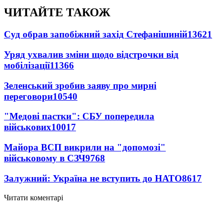
ЧИТАЙТЕ ТАКОЖ
Суд обрав запобіжний захід Стефанішиній
13621
Уряд ухвалив зміни щодо відстрочки від
мобілізації
11366
Зеленський зробив заяву про мирні
переговори
10540
"Медові пастки": СБУ попередила
військових
10017
Майора ВСП викрили на "допомозі"
військовому в СЗЧ
9768
Залужний: Україна не вступить до НАТО
8617
Читати коментарі