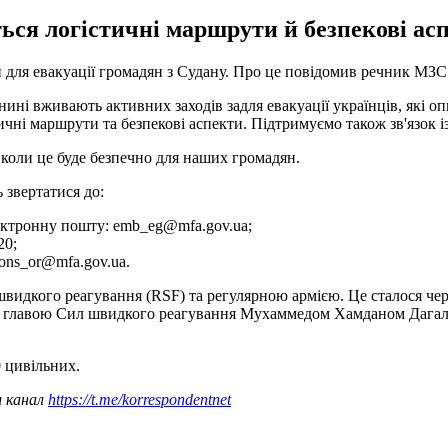
ься логістичні маршрути й безпекові ас
и для евакуації громадян з Судану. Про це повідомив речник МЗ
нині вживають активних заходів задля евакуації українців, які о
ичні маршрути та безпекові аспекти. Підтримуємо також зв'язок 
, коли це буде безпечно для наших громадян.
 звертатися до:
лектронну пошту:
emb_eg@mfa.gov.ua
;
20;
ons_or@mfa.gov.ua
.
идкого реагування (RSF) та регулярною армією. Це сталося чере
 і главою Сил швидкого реагування Мухаммедом Хамданом Дагало
 цивільних.
ш канал
https://t.me/korrespondentnet