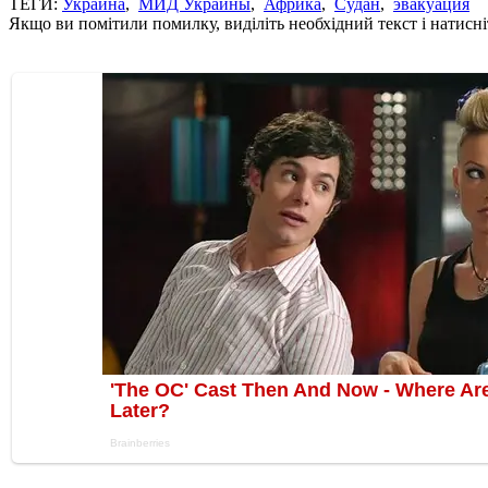
ТЕГИ:
Украина
,
МИД Украины
,
Африка
,
Судан
,
эвакуация
Якщо ви помітили помилку, виділіть необхідний текст і натисніт