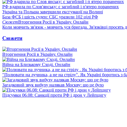
РФ вдарила по Слов'янську: є загиблий і п'ятеро поранених
Україна та Польща завершили ексгумації на Волині
База ФСБ і шість суден: СБС уразили 102 цілі РФ
Сюжет
Вторгнення Росії в Україну. Онлайн
Коли мовчить зв'язок - мовчить уся бригада. Зв'язківці просять
Сюжети
Вторгнення Росії в Україну. Онлайн
Війна на Близькому Сході. Онлайн
"Полювати на лучника, а не на стрілу". Як Україні боротись з 
Загадковий звук вибуху налякав Москву: що це було
Підсумки 06.08: Санкції проти РФ і дрон у Лейпцигу