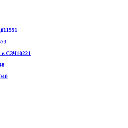
ії
11551
673
 в СЗЧ
10221
48
040