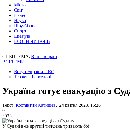
Місто
Світ
Бізнес
Наука
Шоу-бізнес
Спорт
Lifestyle
БЛОГИ ЧИТАЧІВ
СПЕЦТЕМА:
Війна в Ірані
ВСІ ТЕМИ
Вступ України в ЄС
Теракт в Барселоні
Україна готує евакуацію з Су
Текст:
Костянтин Катишев
, 24 квітня 2023, 15:26
0
2535
У Судані вже другий тиждень тривають бої