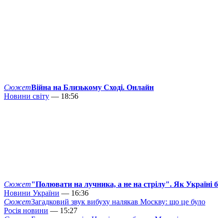
Сюжет
Війна на Близькому Сході. Онлайн
Новини світу
— 18:56
Сюжет
"Полювати на лучника, а не на стрілу". Як Україні 
Новини України
— 16:36
Сюжет
Загадковий звук вибуху налякав Москву: що це було
Росія новини
— 15:27