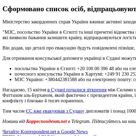
Сформовано список осіб, відпрацьовуют
Міністерство закордонних справ України вживає активні заход
"МЗС, посольство України в Єгипті та інші причетні відомства 
які виявили бажання залишити країну, відпрацьовуються логіст
Він додав, що деталі про евакуацію будуть повідомлені пізніше
Для отримання консульської допомоги українці в Судані можуть
посольства України в Єгипті: +20 100 00 396 48 або на е
почесного консульства України в Хартумі: +249 91 230 25
МЗС України: +380442381588 або на електронну пошту:
c
Нагадаємо, 15 квітня
в Судані почалися зіткнення
між Силами шв
Фаттахом аль-Бурханом, який фактично є президентом країни,
конфлікту і близько 4 тисяч поранених.
Тим часом
ЄС вже евакуював з Судану
дипломатів і понад 1000
Новини від
Корреспондент.net
в Telegram. Підписуйтесь на на
Читайте Korrespondent.net в Google News