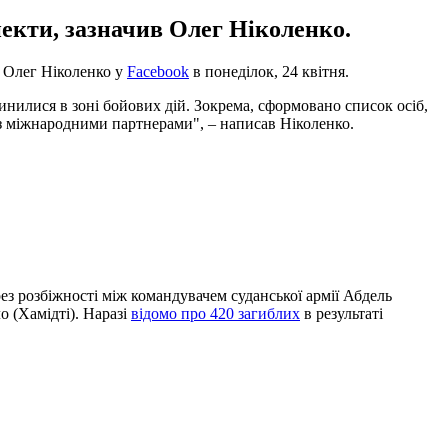
пекти, зазначив Олег Ніколенко.
С Олег Ніколенко у
Facebook
в понеділок, 24 квітня.
пинилися в зоні бойових дій. Зокрема, сформовано список осіб,
із міжнародними партнерами", – написав Ніколенко.
з розбіжності між командувачем суданської армії Абдель
 (Хамідті). Наразі
відомо про 420 загиблих
в результаті