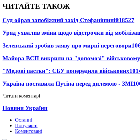
ЧИТАЙТЕ ТАКОЖ
Суд обрав запобіжний захід Стефанішиній
18527
Уряд ухвалив зміни щодо відстрочки від мобілізац
Зеленський зробив заяву про мирні переговори
10
Майора ВСП викрили на "допомозі" військовому
"Медові пастки": СБУ попередила військових
101
Україна поставила Путіна перед дилемою - ЗМІ
10
Читати коментарі
Новини України
Останні
Популярні
Коментовані