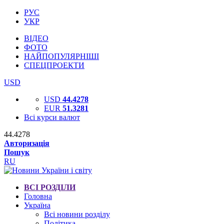
РУС
УКР
ВІДЕО
ФОТО
НАЙПОПУЛЯРНІШІ
СПЕЦПРОЕКТИ
USD
USD
44.4278
EUR
51.3281
Всі курси валют
44.4278
Авторизація
Пошук
RU
ВСІ РОЗДІЛИ
Головна
Україна
Всі новини розділу
Політика