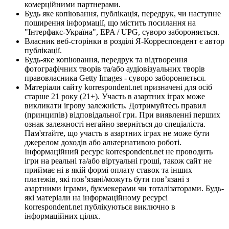
комерційними партнерами.
Будь яке копіювання, публікація, передрук, чи наступне
поширення інформації, що містить посилання на
"Інтерфакс-Україна", EPA / UPG, суворо забороняється.
Власник веб-сторінки в розділі Я-Корреспондент є автор
публікації.
Будь-яке копіювання, передрук та відтворення
фотографічних творів та/або аудіовізуальних творів
правовласника Getty Images - суворо забороняється.
Матеріали сайту korrespondent.net призначені для осіб
старше 21 року (21+). Участь в азартних іграх може
викликати ігрову залежність. Дотримуйтесь правил
(принципів) відповідальної гри. При виявленні перших
ознак залежності негайно зверніться до спеціаліста.
Пам'ятайте, що участь в азартних іграх не може бути
джерелом доходів або альтернативою роботі.
Інформаційний ресурс korrespondent.net не проводить
ігри на реальні та/або віртуальні гроші, також сайт не
приймає ні в якій формі оплату ставок та інших
платежів, які пов’язані/можуть бути пов’язані з
азартними іграми, букмекерами чи тоталізаторами. Будь-
які матеріали на інформаційному ресурсі
korrespondent.net публікуються виключно в
інформаційних цілях.