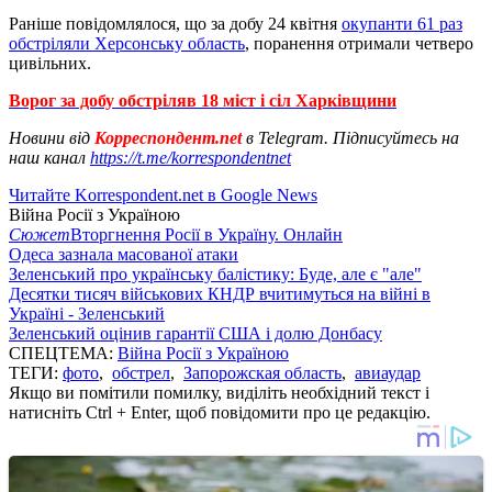
Раніше повідомлялося, що за добу 24 квітня
окупанти 61 раз
обстріляли Херсонську область
, поранення отримали четверо
цивільних.
Ворог за добу обстріляв 18 міст і сіл Харківщини
Новини від
Корреспондент.net
в Telegram. Підписуйтесь на
наш канал
https://t.me/korrespondentnet
Читайте Korrespondent.net в Google News
Війна Росії з Україною
Сюжет
Вторгнення Росії в Україну. Онлайн
Одеса зазнала масованої атаки
Зеленський про українську балістику: Буде, але є "але"
Десятки тисяч військових КНДР вчитимуться на війні в
Україні - Зеленський
Зеленський оцінив гарантії США і долю Донбасу
СПЕЦТЕМА:
Війна Росії з Україною
ТЕГИ:
фото
,
обстрел
,
Запорожская область
,
авиаудар
Якщо ви помітили помилку, виділіть необхідний текст і
натисніть Ctrl + Enter, щоб повідомити про це редакцію.