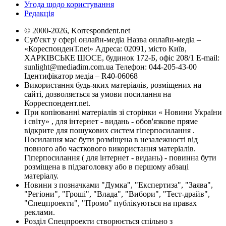
Угода щодо користування
Редакція
© 2000-2026, Korrespondent.net
Суб'єкт у сфері онлайн-медіа Назва онлайн-медіа –
«КореспонденТ.net» Адреса: 02091, місто Київ,
ХАРКІВСЬКЕ ШОСЕ, будинок 172-Б, офіс 208/1 E-mail:
sunlight@mediadim.com.ua
Телефон: 044-205-43-00
Ідентифікатор медіа – R40-06068
Використання будь-яких матеріалів, розміщених на
сайті, дозволяється за умови посилання на
Корреспондент.net.
При копіюванні матеріалів зі сторінки « Новини України
і світу» , для інтернет - видань - обов'язкове пряме
відкрите для пошукових систем гіперпосилання .
Посилання має бути розміщена в незалежності від
повного або часткового використання матеріалів.
Гіперпосилання ( для інтернет - видань) - повинна бути
розміщена в підзаголовку або в першому абзаці
матеріалу.
Новини з позначками "Думка", "Експертиза", "Заява",
"Регіони", "Гроші", "Влада", "Вибори", "Тест-драйв",
"Спецпроекти", "Промо" публікуються на правах
реклами.
Розділ Спецпроекти створюється спільно з