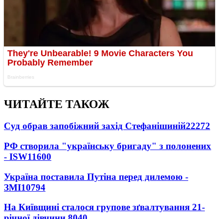
ЧИТАЙТЕ ТАКОЖ
Суд обрав запобіжний захід Стефанішиній
22272
РФ створила "українську бригаду" з полонених
- ISW
11600
Україна поставила Путіна перед дилемою -
ЗМІ
10794
На Київщині сталося групове зґвалтування 21-
річної дівчини
8040