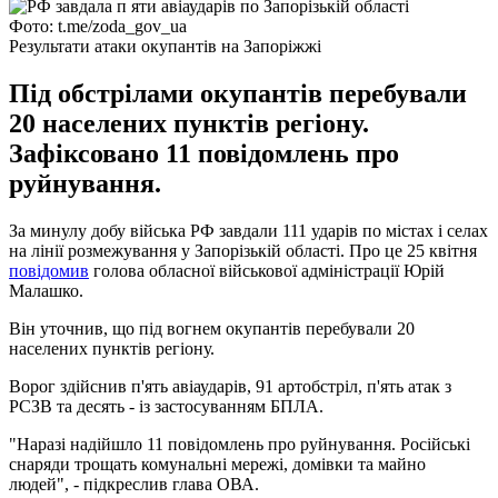
Фото: t.me/zoda_gov_ua
Результати атаки окупантів на Запоріжжі
Під обстрілами окупантів перебували
20 населених пунктів регіону.
Зафіксовано 11 повідомлень про
руйнування.
За минулу добу війська РФ завдали 111 ударів по містах і селах
на лінії розмежування у Запорізькій області. Про це 25 квітня
повідомив
голова обласної військової адміністрації Юрій
Малашко.
Він уточнив, що під вогнем окупантів перебували 20
населених пунктів регіону.
Ворог здійснив п'ять авіаударів, 91 артобстріл, п'ять атак з
РСЗВ та десять - із застосуванням БПЛА.
"Наразі надійшло 11 повідомлень про руйнування. Російські
снаряди трощать комунальні мережі, домівки та майно
людей", - підкреслив глава ОВА.