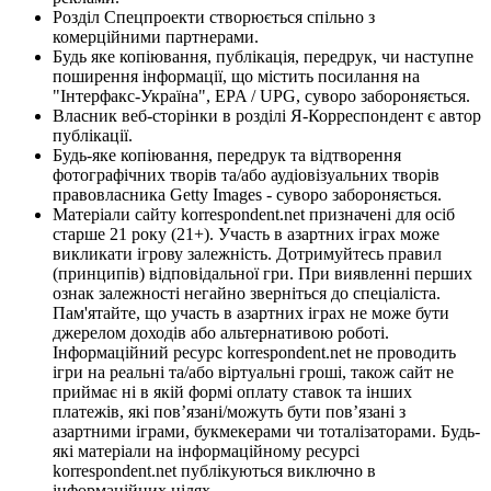
Розділ Спецпроекти створюється спільно з
комерційними партнерами.
Будь яке копіювання, публікація, передрук, чи наступне
поширення інформації, що містить посилання на
"Інтерфакс-Україна", EPA / UPG, суворо забороняється.
Власник веб-сторінки в розділі Я-Корреспондент є автор
публікації.
Будь-яке копіювання, передрук та відтворення
фотографічних творів та/або аудіовізуальних творів
правовласника Getty Images - суворо забороняється.
Матеріали сайту korrespondent.net призначені для осіб
старше 21 року (21+). Участь в азартних іграх може
викликати ігрову залежність. Дотримуйтесь правил
(принципів) відповідальної гри. При виявленні перших
ознак залежності негайно зверніться до спеціаліста.
Пам'ятайте, що участь в азартних іграх не може бути
джерелом доходів або альтернативою роботі.
Інформаційний ресурс korrespondent.net не проводить
ігри на реальні та/або віртуальні гроші, також сайт не
приймає ні в якій формі оплату ставок та інших
платежів, які пов’язані/можуть бути пов’язані з
азартними іграми, букмекерами чи тоталізаторами. Будь-
які матеріали на інформаційному ресурсі
korrespondent.net публікуються виключно в
інформаційних цілях.