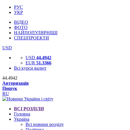
РУС
УКР
ВІДЕО
ФОТО
НАЙПОПУЛЯРНІШІ
СПЕЦПРОЕКТИ
USD
USD
44.4942
EUR
51.3366
Всі курси валют
44.4942
Авторизація
Пошук
RU
ВСІ РОЗДІЛИ
Головна
Україна
Всі новини розділу
Політика