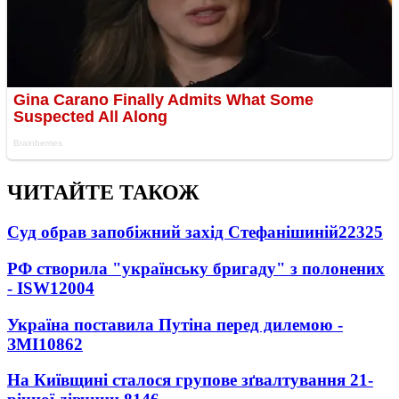
ЧИТАЙТЕ ТАКОЖ
Суд обрав запобіжний захід Стефанішиній
22325
РФ створила "українську бригаду" з полонених
- ISW
12004
Україна поставила Путіна перед дилемою -
ЗМІ
10862
На Київщині сталося групове зґвалтування 21-