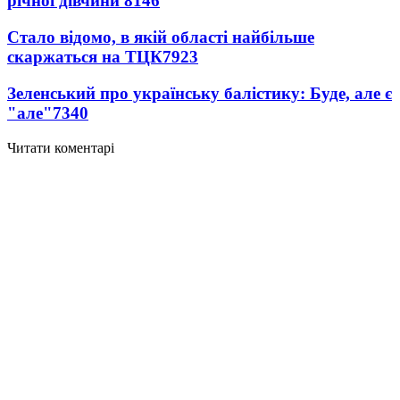
річної дівчини
8146
Стало відомо, в якій області найбільше
скаржаться на ТЦК
7923
Зеленський про українську балістику: Буде, але є
"але"
7340
Читати коментарі