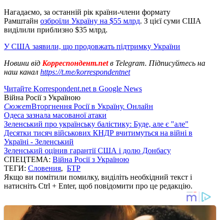
Нагадаємо, за останній рік країни-члени формату
Рамштайн
озброїли Україну на $55 млрд
. З цієї суми США
виділили приблизно $35 млрд.
У США заявили, що продовжать підтримку України
Новини від
Корреспондент.net
в Telegram. Підписуйтесь на
наш канал
https://t.me/korrespondentnet
Читайте Korrespondent.net в Google News
Війна Росії з Україною
Сюжет
Вторгнення Росії в Україну. Онлайн
Одеса зазнала масованої атаки
Зеленський про українську балістику: Буде, але є "але"
Десятки тисяч військових КНДР вчитимуться на війні в
Україні - Зеленський
Зеленський оцінив гарантії США і долю Донбасу
СПЕЦТЕМА:
Війна Росії з Україною
ТЕГИ:
Словения
,
БТР
Якщо ви помітили помилку, виділіть необхідний текст і
натисніть Ctrl + Enter, щоб повідомити про це редакцію.