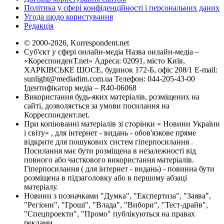
Політика у сфері конфіденційності і персональних даних
Угода щодо користування
Редакція
© 2000-2026, Korrespondent.net
Суб'єкт у сфері онлайн-медіа Назва онлайн-медіа –
«КореспонденТ.net» Адреса: 02091, місто Київ,
ХАРКІВСЬКЕ ШОСЕ, будинок 172-Б, офіс 208/1 E-mail:
sunlight@mediadim.com.ua
Телефон: 044-205-43-00
Ідентифікатор медіа – R40-06068
Використання будь-яких матеріалів, розміщених на
сайті, дозволяється за умови посилання на
Корреспондент.net.
При копіюванні матеріалів зі сторінки « Новини України
і світу» , для інтернет - видань - обов'язкове пряме
відкрите для пошукових систем гіперпосилання .
Посилання має бути розміщена в незалежності від
повного або часткового використання матеріалів.
Гіперпосилання ( для інтернет - видань) - повинна бути
розміщена в підзаголовку або в першому абзаці
матеріалу.
Новини з позначками "Думка", "Експертиза", "Заява",
"Регіони", "Гроші", "Влада", "Вибори", "Тест-драйв",
"Спецпроекти", "Промо" публікуються на правах
реклами.