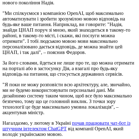
нового покоління Надія.
"Ми спілкуємося з компанією OpenAI, щоб максимально
автоматизувати і зробити зрозумілою мовою відповідь на
будь-яке ваше питання. Наприклад, ви говорите: "Надія,
знайди ЦНАП поруч зі мною, який знаходиться в такому-то
районі, в такому-то місті, і скажи, які послуги можна
отримати". І тобі людською мовою мови максимально
персоналізовано дається відповідь, де можна знайти цей
ЦНАП, і так далі", – пояснив Федоров.
За його словами, йдеться не лише про те, що можна отримати
на порталі або в застосунку Дія, а взагалі про будь-яку
відповідь на питання, що стосується державних сервісів.
"Я поки не можу розповісти всю архітектуру, але, звичайно,
ми не будемо використовувати персональні дані. Ми
дизайнимо систему таким чином, щоб все було максимально
безпечно, тому що це головний виклик. З точки зору
технології це буде максимально умовна локалізація", –
акцентував міністр.
Нагалдаэмо, у лютому в Україні
почав працювати чат-бот із
штучним інтелектом ChatGPT
від компанії OpenAI, який
володіє українською мовою.