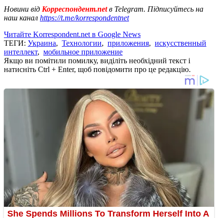
Новини від
Корреспондент.net
в Telegram. Підписуйтесь на
наш канал
https://t.me/korrespondentnet
Читайте Korrespondent.net в Google News
ТЕГИ:
Украина
,
Технологии
,
приложения
,
искусственный
интеллект
,
мобильное приложение
Якщо ви помітили помилку, виділіть необхідний текст і
натисніть Ctrl + Enter, щоб повідомити про це редакцію.