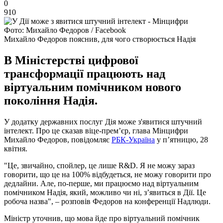
0
910
Фото: Михайло Федоров / Facebook
Михайло Федоров пояснив, для чого створюється Надія
В Міністерстві цифрової
трансформації працюють над
віртуальним помічником нового
покоління Надія.
У додатку державних послуг Дія може з'явитися штучний
інтелект. Про це сказав віце-прем’єр, глава Мінцифри
Михайло Федоров, повідомляє
РБК-Україна
у п’ятницю, 28
квітня.
"Це, звичайно, спойлер, це лише R&D. Я не можу зараз
говорити, що це на 100% відбудеться, не можу говорити про
дедлайни. Але, по-перше, ми працюємо над віртуальним
помічником Надія, який, можливо чи ні, зʼявиться в Дії. Це
робоча назва", – розповів Федоров на конференції Надлюди.
Міністр уточнив, що мова йде про віртуальний помічник