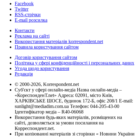
Facebook
Twitter
RSS-стрічки
E-mail розсилка
Контакти
Реклама на сайті
Використання матеріалів korrespondent.net
Правила користування сайтом
Договір користування сайтом
Політика у сфері конфіденційності і персональних даних
Угода щодо користування
Редакція
© 2000-2026, Korrespondent.net
Суб'єкт у сфері онлайн-медіа Назва онлайн-медіа –
«КореспонденТ.net» Адреса: 02091, місто Київ,
ХАРКІВСЬКЕ ШОСЕ, будинок 172-Б, офіс 208/1 E-mail:
sunlight@mediadim.com.ua
Телефон: 044-205-43-00
Ідентифікатор медіа – R40-06068
Використання будь-яких матеріалів, розміщених на
сайті, дозволяється за умови посилання на
Корреспондент.net.
При копіюванні матеріалів зі сторінки « Новини України