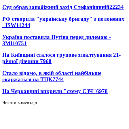
Суд обрав запобіжний захід Стефанішиній
22234
РФ створила "українську бригаду" з полонених
- ISW
11244
Україна поставила Путіна перед дилемою -
ЗМІ
10751
На Київщині сталося групове зґвалтування 21-
річної дівчини
7968
Стало відомо, в якій області найбільше
скаржаться на ТЦК
7744
На Черкащині викрили "схему СЗЧ"
6978
Читати коментарі