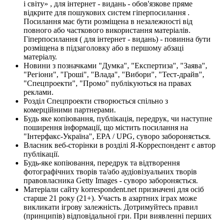
і світу» , для інтернет - видань - обов'язкове пряме
відкрите для пошукових систем гіперпосилання .
Посилання має бути розміщена в незалежності від
повного або часткового використання матеріалів.
Гіперпосилання ( для інтернет - видань) - повинна бути
розміщена в підзаголовку або в першому абзаці
матеріалу.
Новини з позначками "Думка", "Експертиза", "Заява",
"Регіони", "Гроші", "Влада", "Вибори", "Тест-драйв",
"Спецпроекти", "Промо" публікуються на правах
реклами.
Розділ Спецпроекти створюється спільно з
комерційними партнерами.
Будь яке копіювання, публікація, передрук, чи наступне
поширення інформації, що містить посилання на
"Інтерфакс-Україна", EPA / UPG, суворо забороняється.
Власник веб-сторінки в розділі Я-Корреспондент є автор
публікації.
Будь-яке копіювання, передрук та відтворення
фотографічних творів та/або аудіовізуальних творів
правовласника Getty Images - суворо забороняється.
Матеріали сайту korrespondent.net призначені для осіб
старше 21 року (21+). Участь в азартних іграх може
викликати ігрову залежність. Дотримуйтесь правил
(принципів) відповідальної гри. При виявленні перших