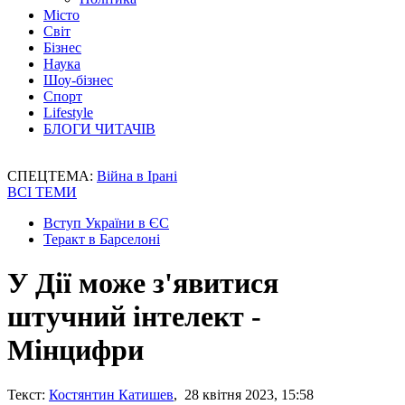
Місто
Світ
Бізнес
Наука
Шоу-бізнес
Спорт
Lifestyle
БЛОГИ ЧИТАЧІВ
СПЕЦТЕМА:
Війна в Ірані
ВСІ ТЕМИ
Вступ України в ЄС
Теракт в Барселоні
У Дії може з'явитися
штучний інтелект -
Мінцифри
Текст:
Костянтин Катишев
, 28 квітня 2023, 15:58