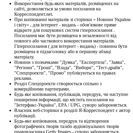
Використання будь-яких матеріалів, розміщених на
сайті, дозволяється за умови посилання на
Корреспондент.net.
При копіюванні матеріалів зі сторінки « Новини України
і світу» , для інтернет - видань - обов'язкове пряме
відкрите для пошукових систем гіперпосилання .
Посилання має бути розміщена в незалежності від
повного або часткового використання матеріалів.
Гіперпосилання ( для інтернет - видань) - повинна бути
розміщена в підзаголовку або в першому абзаці
матеріалу.
Новини з позначками "Думка", "Експертиза", "Заява",
"Регіони", "Гроші", "Влада", "Вибори", "Тест-драйв",
"Спецпроекти", "Промо" публікуються на правах
реклами.
Розділ Спецпроекти створюється спільно з
комерційними партнерами.
Будь яке копіювання, публікація, передрук, чи наступне
поширення інформації, що містить посилання на
"Інтерфакс-Україна", EPA / UPG, суворо забороняється.
Власник веб-сторінки в розділі Я-Корреспондент є автор
публікації.
Будь-яке копіювання, передрук та відтворення
фотографічних творів та/або аудіовізуальних творів
правовласника Getty Images - суворо забороняється.