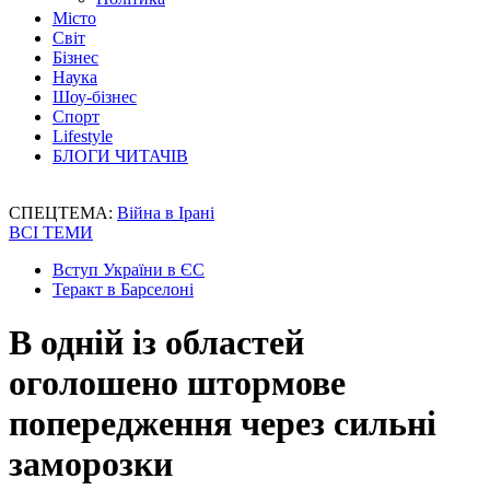
Місто
Світ
Бізнес
Наука
Шоу-бізнес
Спорт
Lifestyle
БЛОГИ ЧИТАЧІВ
СПЕЦТЕМА:
Війна в Ірані
ВСІ ТЕМИ
Вступ України в ЄС
Теракт в Барселоні
В одній із областей
оголошено штормове
попередження через сильні
заморозки