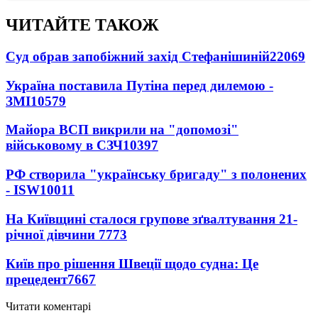
ЧИТАЙТЕ ТАКОЖ
Суд обрав запобіжний захід Стефанішиній
22069
Україна поставила Путіна перед дилемою -
ЗМІ
10579
Майора ВСП викрили на "допомозі"
військовому в СЗЧ
10397
РФ створила "українську бригаду" з полонених
- ISW
10011
На Київщині сталося групове зґвалтування 21-
річної дівчини
7773
Київ про рішення Швеції щодо судна: Це
прецедент
7667
Читати коментарі