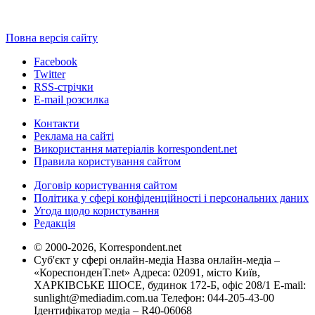
Повна версія сайту
Facebook
Twitter
RSS-стрічки
E-mail розсилка
Контакти
Реклама на сайті
Використання матеріалів korrespondent.net
Правила користування сайтом
Договір користування сайтом
Політика у сфері конфіденційності і персональних даних
Угода щодо користування
Редакція
© 2000-2026, Korrespondent.net
Суб'єкт у сфері онлайн-медіа Назва онлайн-медіа –
«КореспонденТ.net» Адреса: 02091, місто Київ,
ХАРКІВСЬКЕ ШОСЕ, будинок 172-Б, офіс 208/1 E-mail:
sunlight@mediadim.com.ua
Телефон: 044-205-43-00
Ідентифікатор медіа – R40-06068