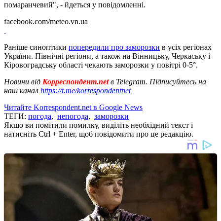
помаранчевий", - йдеться у повідомленні.
facebook.com/meteo.vn.ua
Раніше синоптики
попередили про заморозки
в усіх регіонах
України. Північні регіони, а також на Вінницьку, Черкаську і
Кіровоградську області чекають заморозки у повітрі 0-5°.
Новини від
Корреспондент.net
в Telegram. Підписуйтесь на
наш канал
https://t.me/korrespondentnet
Читайте Korrespondent.net в Google News
ТЕГИ:
погода
,
непогода
,
заморозки
Якщо ви помітили помилку, виділіть необхідний текст і
натисніть Ctrl + Enter, щоб повідомити про це редакцію.