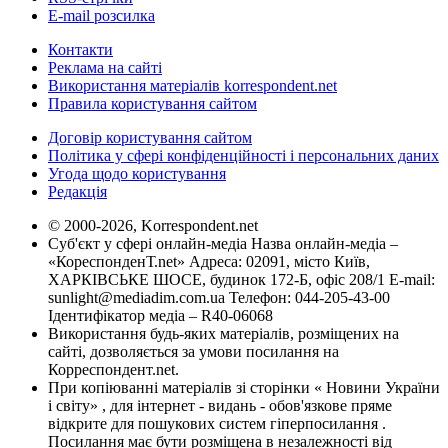
E-mail розсилка
Контакти
Реклама на сайті
Використання матеріалів korrespondent.net
Правила користування сайтом
Договір користування сайтом
Політика у сфері конфіденційності і персональних даних
Угода щодо користування
Редакція
© 2000-2026, Korrespondent.net
Суб'єкт у сфері онлайн-медіа Назва онлайн-медіа –
«КореспонденТ.net» Адреса: 02091, місто Київ,
ХАРКІВСЬКЕ ШОСЕ, будинок 172-Б, офіс 208/1 E-mail:
sunlight@mediadim.com.ua
Телефон: 044-205-43-00
Ідентифікатор медіа – R40-06068
Використання будь-яких матеріалів, розміщених на
сайті, дозволяється за умови посилання на
Корреспондент.net.
При копіюванні матеріалів зі сторінки « Новини України
і світу» , для інтернет - видань - обов'язкове пряме
відкрите для пошукових систем гіперпосилання .
Посилання має бути розміщена в незалежності від