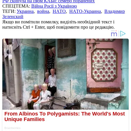
РФ скинула на Ізюм КАБи: семеро поранених
СПЕЦТЕМА:
Війна Росії з Україною
ТЕГИ:
Украина
,
война
,
НАТО
,
НАТО-Украина
,
Владимир
Зеленский
Якщо ви помітили помилку, виділіть необхідний текст і
натисніть Ctrl + Enter, щоб повідомити про це редакцію.