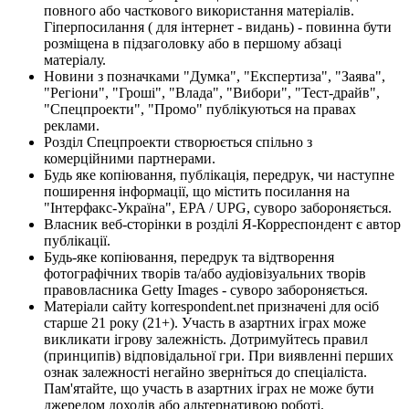
повного або часткового використання матеріалів.
Гіперпосилання ( для інтернет - видань) - повинна бути
розміщена в підзаголовку або в першому абзаці
матеріалу.
Новини з позначками "Думка", "Експертиза", "Заява",
"Регіони", "Гроші", "Влада", "Вибори", "Тест-драйв",
"Спецпроекти", "Промо" публікуються на правах
реклами.
Розділ Спецпроекти створюється спільно з
комерційними партнерами.
Будь яке копіювання, публікація, передрук, чи наступне
поширення інформації, що містить посилання на
"Інтерфакс-Україна", EPA / UPG, суворо забороняється.
Власник веб-сторінки в розділі Я-Корреспондент є автор
публікації.
Будь-яке копіювання, передрук та відтворення
фотографічних творів та/або аудіовізуальних творів
правовласника Getty Images - суворо забороняється.
Матеріали сайту korrespondent.net призначені для осіб
старше 21 року (21+). Участь в азартних іграх може
викликати ігрову залежність. Дотримуйтесь правил
(принципів) відповідальної гри. При виявленні перших
ознак залежності негайно зверніться до спеціаліста.
Пам'ятайте, що участь в азартних іграх не може бути
джерелом доходів або альтернативою роботі.