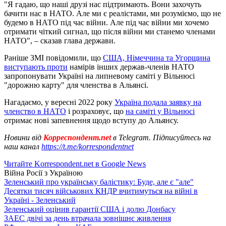
"Я гадаю, що наші друзі нас підтримають. Вони захочуть
бачити нас в НАТО. Але ми є реалістами, ми розуміємо, що не
будемо в НАТО під час війни. Але під час війни ми хочемо
отримати чіткий сигнал, що після війни ми станемо членами
НАТО", – сказав глава держави.
Раніше ЗМІ повідомили, що
США, Німеччина та Угорщина
виступають проти
намірів інших держав-членів НАТО
запропонувати Україні на липневому саміті у Вільнюсі
"дорожню карту" для членства в Альянсі.
Нагадаємо, у вересні 2022 року
Україна подала заявку на
членство в НАТО
і розраховує, що
на саміті у Вільнюсі
отримає нові запевнення щодо вступу до Альянсу.
Новини від
Корреспондент.net
в Telegram. Підписуйтесь на
наш канал
https://t.me/korrespondentnet
Читайте Korrespondent.net в Google News
Війна Росії з Україною
Зеленський про українську балістику: Буде, але є "але"
Десятки тисяч військових КНДР вчитимуться на війні в
Україні - Зеленський
Зеленський оцінив гарантії США і долю Донбасу
ЗАЕС двічі за день втрачала зовнішнє живлення