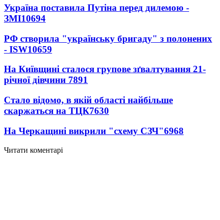
Україна поставила Путіна перед дилемою -
ЗМІ
10694
РФ створила "українську бригаду" з полонених
- ISW
10659
На Київщині сталося групове зґвалтування 21-
річної дівчини
7891
Стало відомо, в якій області найбільше
скаржаться на ТЦК
7630
На Черкащині викрили "схему СЗЧ"
6968
Читати коментарі