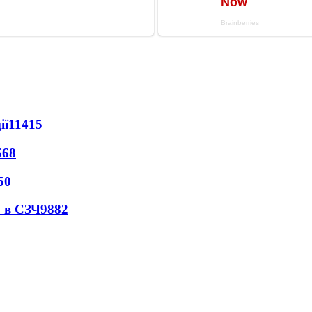
ії
11415
568
50
 в СЗЧ
9882