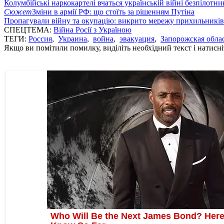
Колумбійські наркокартелі вчаться українській війні безпілотни
Сюжет
Зміни в армії РФ: що стоїть за рішенням Путіна
Пропагували війну та окупацію: викрито мережу прихильникі
СПЕЦТЕМА:
Війна Росії з Україною
ТЕГИ:
Россия
,
Украина
,
война
,
эвакуация
,
Запорожская обла
Якщо ви помітили помилку, виділіть необхідний текст і натисніт