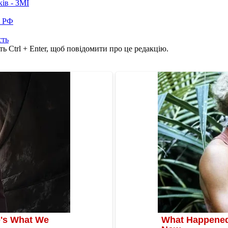
ків - ЗМІ
в РФ
сть
ь Ctrl + Enter, щоб повідомити про це редакцію.