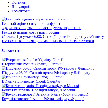
Останні
Популярні
Коментовані
Генштаб оцінив ситуацію на фронті
Удари по Запорізькій області: десять поранених
Генштаб назвав нові втрати росіян
Сюжет
Підсумки 06.08: Санкції проти РФ і дрон у Лейпцигу
НАТО назвав обсяг допомоги Києву на 2026-2027 роки
Сюжети
Вторгнення Росії в Україну. Онлайн
Підсумки 06.08: Санкції проти РФ і дрон у Лейпцигу
Війна на Близькому Сході. Онлайн
Бенкет генералів. Наслідки вибуху в Москві
Брудні технології. Атаки РФ на вибори у Франції