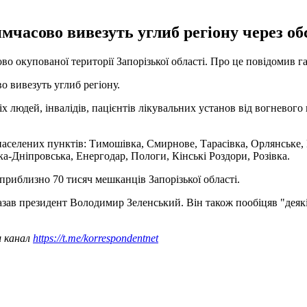
мчасово вивезуть углиб регіону через об
о окупованої території Запорізької області. Про це повідомив г
о вивезуть углиб регіону.
іх людей, інвалідів, пацієнтів лікувальних установ від вогнево
населених пунктів: Тимошівка, Смирнове, Тарасівка, Орлянське
а-Дніпровська, Енергодар, Пологи, Кінські Роздори, Розівка.
риблизно 70 тисяч мешканців Запорізької області.
казав президент Володимир Зеленський. Він також пообіцяв "деяк
ш канал
https://t.me/korrespondentnet