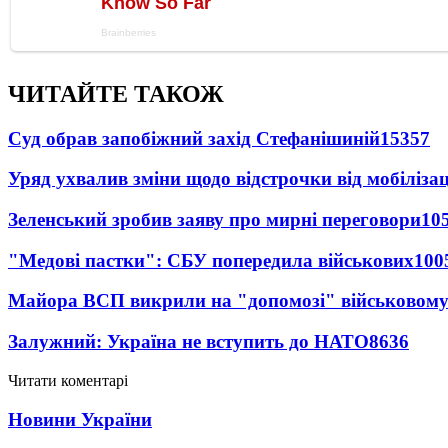
ЧИТАЙТЕ ТАКОЖ
Суд обрав запобіжний захід Стефанішиній
15357
Уряд ухвалив зміни щодо відстрочки від мобілізац
Зеленський зробив заяву про мирні переговори
10
"Медові пастки": СБУ попередила військових
100
Майора ВСП викрили на "допомозі" військовому
Залужний: Україна не вступить до НАТО
8636
Читати коментарі
Новини України