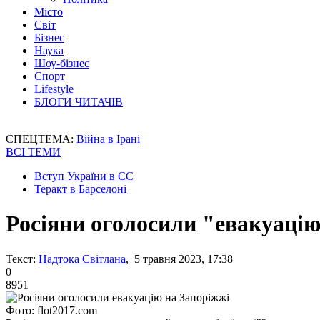
Місто
Світ
Бізнес
Наука
Шоу-бізнес
Спорт
Lifestyle
БЛОГИ ЧИТАЧІВ
СПЕЦТЕМА:
Війна в Ірані
ВСІ ТЕМИ
Вступ України в ЄС
Теракт в Барселоні
Росіяни оголосили "евакуацію
Текст:
Надтока Світлана
, 5 травня 2023, 17:38
0
8951
Фото: flot2017.com