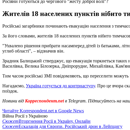
Росіяни готуються до чергового "жесту доброї волі"?
Жителів 18 населених пунктів нібито ти
Російські загарбники починають евакуацію населення з тимчасов
За його словами, жителів 18 населених пунктів нібито тимчасов
"Ухвалено рішення прибрати насамперед дітей із батьками, літн
углиб області", – відзначив він.
Зрадник Балицький стверджує, що евакуація торкнеться таких 
Василівка, Велика Білозерка, Дніпрорудне, Михайлівка, Кам'янк
Тим часом російські ЗМІ повідомляють, що переселити можуть п
Нагадаємо,
Україна готується до контрнаступу
. Про це вчора с
поїздок.
Новини від
Корреспондент.net
в Telegram. Підписуйтесь на на
Читайте Korrespondent.net в Google News
Війна Росії з Україною
Сюжет
Вторгнення Росії в Україну. Онлайн
Сюжет
Ескалація для Європи. Російський дрон в Лейпцигу