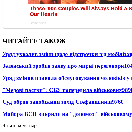
ЧИТАЙТЕ ТАКОЖ
Уряд ухвалив зміни щодо відстрочки від мобілізац
Зеленський зробив заяву про мирні переговори
10
Уряд змінив правила обслуговування чоловіків у
"Медові пастки": СБУ попередила військових
989
Суд обрав запобіжний захід Стефанішиній
9760
Майора ВСП викрили на "допомозі" військовому
Читати коментарі