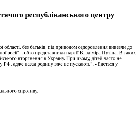
дитячого республіканського центру
 області, без батьків, під приводом оздоровлення вивезли до
ї росії", тобто представники партії Владіміра Путіна. В таких
йського вторгнення в Україну. При цьому, дітей часто не
у РФ, адже назад родину вже не пускають", - йдеться у
ального спротиву.