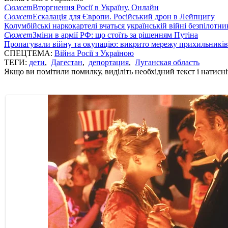
Сюжет
Вторгнення Росії в Україну. Онлайн
Сюжет
Ескалація для Європи. Російський дрон в Лейпцигу
Колумбійські наркокартелі вчаться українській війні безпілотни
Сюжет
Зміни в армії РФ: що стоїть за рішенням Путіна
Пропагували війну та окупацію: викрито мережу прихильникі
СПЕЦТЕМА:
Війна Росії з Україною
ТЕГИ:
дети
,
Дагестан
,
депортация
,
Луганская область
Якщо ви помітили помилку, виділіть необхідний текст і натисніт