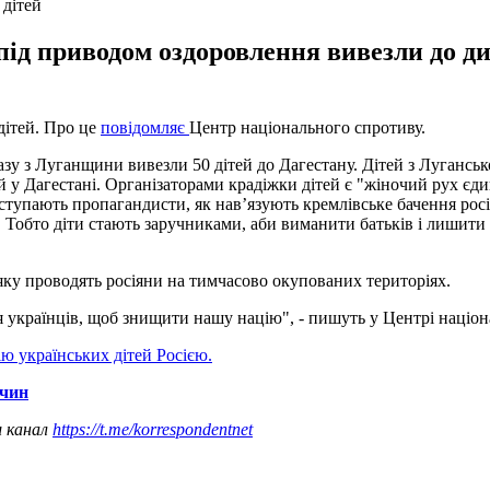
 дітей
в, під приводом оздоровлення вивезли до 
дітей. Про це
повідомляє
Центр національного спротиву.
 з Луганщини вивезли 50 дітей до Дагестану. Дітей з Луганської
 Дагестані. Організаторами крадіжки дітей є "жіночий рух єдино
иступають пропагандисти, як нав’язують кремлівське бачення росі
 Тобто діти стають заручниками, аби виманити батьків і лишити 
яку проводять росіяни на тимчасово окупованих територіях.
 українців, щоб знищити нашу націю", - пишуть у Центрі націон
ію українських дітей Росією.
очин
ш канал
https://t.me/korrespondentnet