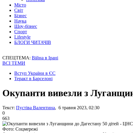
Місто
Світ
Бізнес
Наука
Шоу-бізнес
Спорт
Lifestyle
БЛОГИ ЧИТАЧІВ
СПЕЦТЕМА:
Війна в Ірані
ВСІ ТЕМИ
Вступ України в ЄС
Теракт в Барселоні
Окупанти вивезли з Луганщин
Текст:
Пустіва Валентина
, 6 травня 2023, 02:30
0
663
Фото: Соцмережі