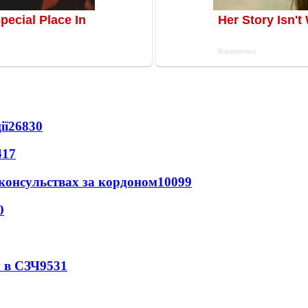
ії
26830
417
 консульствах за кордоном
10099
0
 в СЗЧ
9531