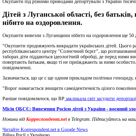
Окупанти під різними приводами депортували з України тисячі
Дітей з Луганської області, без батькі
нібито на оздоровлення.
Окупанти вивезли з Луганщини нібито на оздоровлення ще 50 
"Окупанти продовжують викрадати українських дітей. Цього разу
республіканського центру "Солнєчний бєрєг", що розташований у
таборах діти піддаються ідеологічній обробці, де перед ними в
повертають батькам, якщо ті не приїжджають за ними особисто.
повідомленні.
Зазначається, що це є ще одним прикладом політики геноциду, 
"Ворог намагається знищити самоідентичність цілого покоління
Раніше повідомлялося, що ВР
закликала світ засудити депортац
Місія ОБСЄ: Вивезення Росією дітей з України - воєнний зл
Новини від
Корреспондент.net
в Telegram. Підписуйтесь на на
Читайте Korrespondent.net в Google News
Війна Росії з Україною