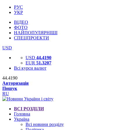
РУС
УКР
ВІДЕО
ФОТО
НАЙПОПУЛЯРНІШІ
СПЕЦПРОЕКТИ
USD
USD
44.4190
EUR
51.3207
Всі курси валют
44.4190
Авторизація
Пошук
RU
ВСІ РОЗДІЛИ
Головна
Україна
Всі новини розділу
Політика