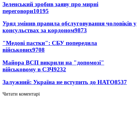
Зеленський зробив заяву про мирні
переговори
10195
Уряд змінив правила обслуговування чоловіків у
консульствах за кордоном
9873
"Медові пастки": СБУ попередила
військових
9708
Майора ВСП викрили на "допомозі"
військовому в СЗЧ
9232
Залужний: Україна не вступить до НАТО
8537
Читати коментарі