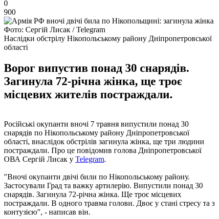
0
900
Фото: Сергій Лисак / Telegram
Наслідки обстрілу Нікопольському району Дніпропетровської
області
Ворог випустив понад 30 снарядів.
Загинула 72-річна жінка, ще троє
місцевих жителів постраждали.
Російські окупанти вночі 7 травня випустили понад 30
снарядів по Нікопольському району Дніпропетровської
області, внаслідок обстрілів загинула жінка, ще три людини
постраждали. Про це повідомив голова Дніпропетровської
ОВА Сергій Лисак у
Telegram
.
"Вночі окупанти двічі били по Нікопольському району.
Застосували Град та важку артилерію. Випустили понад 30
снарядів. Загинула 72-річна жінка. Ще троє місцевих
постраждали. В одного травма голови. Двоє у стані стресу та з
контузією", - написав він.