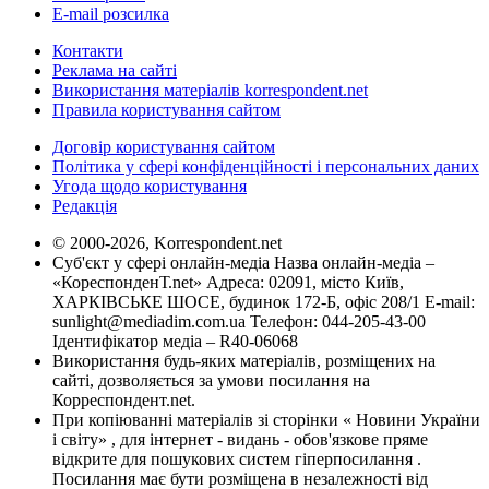
E-mail розсилка
Контакти
Реклама на сайті
Використання матеріалів korrespondent.net
Правила користування сайтом
Договір користування сайтом
Політика у сфері конфіденційності і персональних даних
Угода щодо користування
Редакція
© 2000-2026, Korrespondent.net
Суб'єкт у сфері онлайн-медіа Назва онлайн-медіа –
«КореспонденТ.net» Адреса: 02091, місто Київ,
ХАРКІВСЬКЕ ШОСЕ, будинок 172-Б, офіс 208/1 E-mail:
sunlight@mediadim.com.ua
Телефон: 044-205-43-00
Ідентифікатор медіа – R40-06068
Використання будь-яких матеріалів, розміщених на
сайті, дозволяється за умови посилання на
Корреспондент.net.
При копіюванні матеріалів зі сторінки « Новини України
і світу» , для інтернет - видань - обов'язкове пряме
відкрите для пошукових систем гіперпосилання .
Посилання має бути розміщена в незалежності від