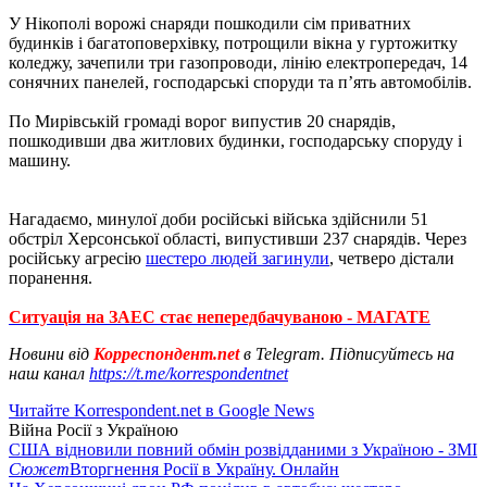
У Нікополі ворожі снаряди пошкодили сім приватних
будинків і багатоповерхівку, потрощили вікна у гуртожитку
коледжу, зачепили три газопроводи, лінію електропередач, 14
сонячних панелей, господарські споруди та п’ять автомобілів.
По Мирівській громаді ворог випустив 20 снарядів,
пошкодивши два житлових будинки, господарську споруду і
машину.
Нагадаємо, минулої доби російські війська здійснили 51
обстріл Херсонської області, випустивши 237 снарядів. Через
російську агресію
шестеро людей загинули
, четверо дістали
поранення.
Ситуація на ЗАЕС стає непередбачуваною - МАГАТЕ
Новини від
Корреспондент.net
в Telegram. Підписуйтесь на
наш канал
https://t.me/korrespondentnet
Читайте Korrespondent.net в Google News
Війна Росії з Україною
США відновили повний обмін розвідданими з Україною - ЗМІ
Сюжет
Вторгнення Росії в Україну. Онлайн