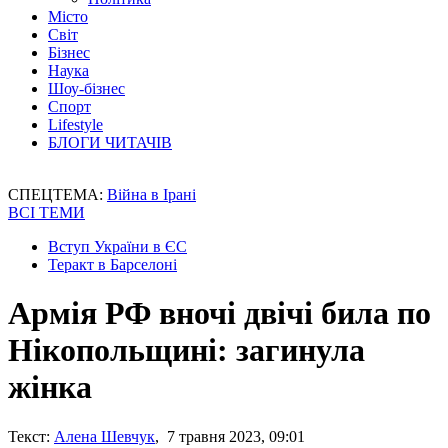
Місто
Світ
Бізнес
Наука
Шоу-бізнес
Спорт
Lifestyle
БЛОГИ ЧИТАЧІВ
СПЕЦТЕМА:
Війна в Ірані
ВСІ ТЕМИ
Вступ України в ЄС
Теракт в Барселоні
Армія РФ вночі двічі била по
Нікопольщині: загинула
жінка
Текст:
Алена Шевчук
, 7 травня 2023, 09:01