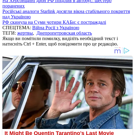
На Херсонщині дрон РФ поцілив в автобус: шестеро
поранених
Російські аналоги Starlink досягли вікна стабільного покриття
над Україною
РФ скинула на Суми чотири КАБи: є постраждалі
СПЕЦТЕМА:
Війна Росії з Україною
ТЕГИ:
жертвы
,
Днепропетровская область
Якщо ви помітили помилку, виділіть необхідний текст і
натисніть Ctrl + Enter, щоб повідомити про це редакцію.