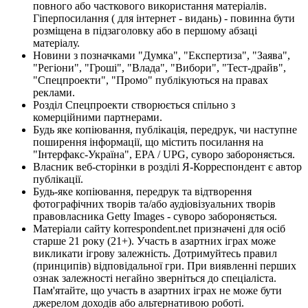
повного або часткового використання матеріалів.
Гіперпосилання ( для інтернет - видань) - повинна бути
розміщена в підзаголовку або в першому абзаці
матеріалу.
Новини з позначками "Думка", "Експертиза", "Заява",
"Регіони", "Гроші", "Влада", "Вибори", "Тест-драйв",
"Спецпроекти", "Промо" публікуються на правах
реклами.
Розділ Спецпроекти створюється спільно з
комерційними партнерами.
Будь яке копіювання, публікація, передрук, чи наступне
поширення інформації, що містить посилання на
"Інтерфакс-Україна", EPA / UPG, суворо забороняється.
Власник веб-сторінки в розділі Я-Корреспондент є автор
публікації.
Будь-яке копіювання, передрук та відтворення
фотографічних творів та/або аудіовізуальних творів
правовласника Getty Images - суворо забороняється.
Матеріали сайту korrespondent.net призначені для осіб
старше 21 року (21+). Участь в азартних іграх може
викликати ігрову залежність. Дотримуйтесь правил
(принципів) відповідальної гри. При виявленні перших
ознак залежності негайно зверніться до спеціаліста.
Пам'ятайте, що участь в азартних іграх не може бути
джерелом доходів або альтернативою роботі.